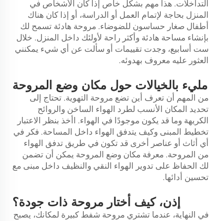
التداخلات. هذا مهم بشكل خاص إذا كان الأشخاص في
المنزل بحاجة لإتمام العمل أو الدراسة، أو إذا كان هناك
أطفال صغار حساسون للضوضاء. مروحة هادئة تسمح لك
بإنشاء مساحة هادئة وأكثر راحة لأولئك داخل المنزل. خلال
ست أسابيع، وجدت تقييمات أو سألت عن أي شيء يمكنني
العثور عليه معروف بهدوئه.
مليء بالخيالات حول مكان وضع المروحة
من المهم أن تعرف أين تضع مروحة التهوية. تحتاج إلى
تحديد المكان الأنسب لطرد الهواء الساخن والروائح
الكريهة وما قد يكون موجودًا في الهواء. اأخذ بنظر الاعتبار
تخطيط المبنى وكيف يتدفق الهواء داخل المساحة. فكر في
أي أثاث أو عناصر أخرى قد تكون في طريق تدفق الهواء
من المروحة. معرفة مكان وضع المروحة يمكن أن تضمن
لك الحفاظ على تدوير الهواء النقي والنظيف داخل مبنى مع
تحسين أدائها.
إذن، كيف أختار مروحة ذات جودة؟
في النهاية، عندما تشتري مروحة شفط كبيرة لمكانك، يصبح