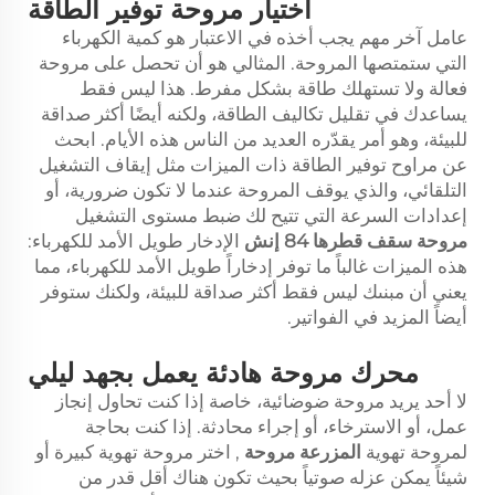
اختيار مروحة توفير الطاقة
عامل آخر مهم يجب أخذه في الاعتبار هو كمية الكهرباء
التي ستمتصها المروحة. المثالي هو أن تحصل على مروحة
فعالة ولا تستهلك طاقة بشكل مفرط. هذا ليس فقط
يساعدك في تقليل تكاليف الطاقة، ولكنه أيضًا أكثر صداقة
للبيئة، وهو أمر يقدّره العديد من الناس هذه الأيام. ابحث
عن مراوح توفير الطاقة ذات الميزات مثل إيقاف التشغيل
التلقائي، والذي يوقف المروحة عندما لا تكون ضرورية، أو
إعدادات السرعة التي تتيح لك ضبط مستوى التشغيل
مروحة سقف قطرها 84 إنش
الإدخار طويل الأمد للكهرباء:
هذه الميزات غالباً ما توفر إدخاراً طويل الأمد للكهرباء، مما
يعني أن مبنىك ليس فقط أكثر صداقة للبيئة، ولكنك ستوفر
أيضاً المزيد في الفواتير.
محرك مروحة هادئة يعمل بجهد ليلي
لا أحد يريد مروحة ضوضائية، خاصة إذا كنت تحاول إنجاز
عمل، أو الاسترخاء، أو إجراء محادثة. إذا كنت بحاجة
لمروحة تهوية
المزرعة
مروحة
, اختر مروحة تهوية كبيرة أو
شيئاً يمكن عزله صوتياً بحيث تكون هناك أقل قدر من