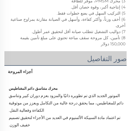
3) محرك PMSM، موفر للطاقة 
4) إنتاجية أكبر، وقوة حصان أقل. 
5) التركيب السهل في بضع خطوات فقط. 
6) أخف وزناً، وأكثر كفاءة، وأسهل في الصيانة مقارنة بمراوح صناعية 
أخرى. 
7) دواليب التشغيل تتطلب صيانة أقل لتحقيق عمر أطول. 
8) تأمين، كل مروحة سقف مباعة تحتوي على مبلغ تأمين بقيمة 
150,000 دولار 
صور التفاصيل
أجزاء المروحة
محرك متناسق دائم المغناطيس 
الموتور الجديد الذي تم تطويره ذاتيًا والمزود بعزم دوران كبير وتناسق 
دائم للمغناطيس، مما يحقق درجة عالية من التكامل ويعزز من موثوقية 
الكفاءة وفعالية النقل. 
تم اعتماد مادة السبيكة الألمنيوم في العديد من الأجزاء لتحقيق تصميم 
خفيف الوزن. 