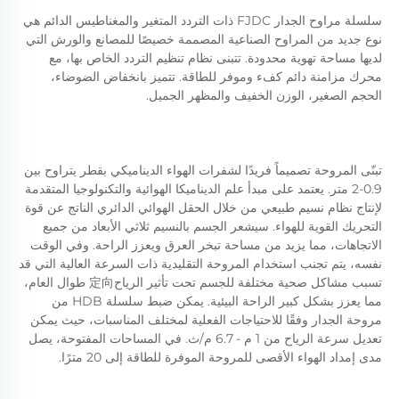
سلسلة مراوح الجدار FJDC ذات التردد المتغير والمغناطيس الدائم هي 
نوع جديد من المراوح الصناعية المصممة خصيصًا للمصانع والورش التي 
لديها مساحة تهوية محدودة. تتبنى نظام تنظيم التردد الخاص بها، مع 
محرك مزامنة دائم كفء وموفر للطاقة. تتميز بانخفاض الضوضاء، 
الحجم الصغير، الوزن الخفيف والمظهر الجميل. 
تبنّى المروحة تصميماً فريدًا لشفرات الهواء الديناميكي بقطر يتراوح بين 
0.9-2 متر. يعتمد على مبدأ علم الديناميكا الهوائية والتكنولوجيا المتقدمة 
لإنتاج نظام نسيم طبيعي من خلال الحقل الهوائي الدائري الناتج عن قوة 
التحريك القوية للهواء. سيشعر الجسم بالنسيم ثلاثي الأبعاد من جميع 
الاتجاهات، مما يزيد من مساحة تبخر العرق ويعزز الراحة. 
وفي الوقت 
نفسه، يتم تجنب استخدام المروحة التقليدية ذات السرعة العالية التي قد 
تسبب مشاكل صحية مختلفة للجسم تحت تأثير الرياح定向 طوال العام، 
مما يعزز بشكل كبير الراحة البيئية. 
يمكن ضبط سلسلة HDB من 
مروحة الجدار وفقًا للاحتياجات الفعلية لمختلف المناسبات، حيث يمكن 
تعديل سرعة الرياح 
من 1 م - 6.7 م/ث. في المساحات المفتوحة، يصل 
مدى إمداد الهواء الأقصى للمروحة الموفرة للطاقة إلى 20 مترًا. 