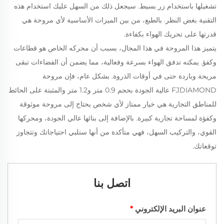
تشغيلها باستخدام زر بسيط. سيجعل ذلك من السهل عليك استخدام هذه
التقنية بغض النظر. بالطبع، من بين الميزات الأساسية لأي مروحة هي
قدرتها على تحريك الهواء بكفاءة.
يتميز هذا المروحة في هذا المجال، بسبب أن محركه الخاص هو قطاعات
وكفؤ. يمكنه تدفق الهواء بسرعة وفعالية، مما يضمن أن الفضاءات تبقى
مريحة وباردة حتى في أوقات الذروة. بشكل عام، فإن مروحة
FJDIAMOND عالية الجودة بحجم 0.9 متر و1.2 متر والمثبتة على الحائط
للمناطق التجارية هي خيار ممتاز لأي شخص يحتاج إلى مروحة موثوقة
وكفؤة لمساحة تجارية كبيرة. بالإضافة إلى بنائها عالي الجودة، ومحركها
القوي، والتركيب السهل، فهي متأكدة من أنها ستلبي احتياجاتك وتتجاوز
توقعاتك.
اتصل بنا
عنوان البريد الإلكتروني
*