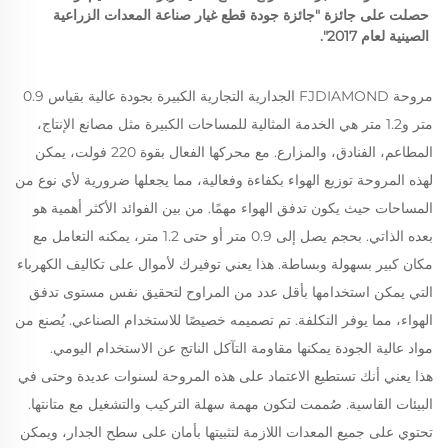
حصلت على جائزة "جائزة جودة قطع غيار صناعة المعدات الزراعية 
الصينية لعام 2017". 
مروحة FJDIAMOND الجدارية التجارية الكبيرة بجودة عالية بقياس 0.9
متر و1.2 متر هي الخدمة المثالية للمساحات الكبيرة مثل مصانع الإنتاج،
المطاعم، الفنادق، والمزارع.
مع محركها الفعال بقوة 220 فولت، يمكن
لهذه المروحة توزيع الهواء بكفاءة وفعالية، مما يجعلها ضرورية لأي نوع من
المساحات حيث يكون تدفق الهواء مهمًا.
من بين الفوائد الأكثر أهمية هو
بعده الذاتي. بحجم يصل إلى 0.9 متر أو حتى 1.2 متر، يمكنه التعامل مع
مكان كبير بسهولة وبساطة. هذا يعني توفيرك لأموال على تكاليف الكهرباء
التي يمكن استخدامها بأقل عدد من المراوح لتحقيق نفس مستوى تدفق
الهواء، مما يوفر التكلفة. تم تصميمه خصيصًا للاستخدام الصناعي.
يُصنع من
مواد عالية الجودة يمكنها مقاومة التآكل الناتج عن الاستخدام اليومي.
هذا يعني أنك تستطيع الاعتماد على هذه المروحة لسنوات عديدة وحتى في
البيئات القاسية. صُممت لتكون مهمة سهلة التركيب والتشغيل مع متانتها.
تحتوي على جميع المعدات اللازمة لتثبيتها بأمان على سطح الجدار، ويمكن