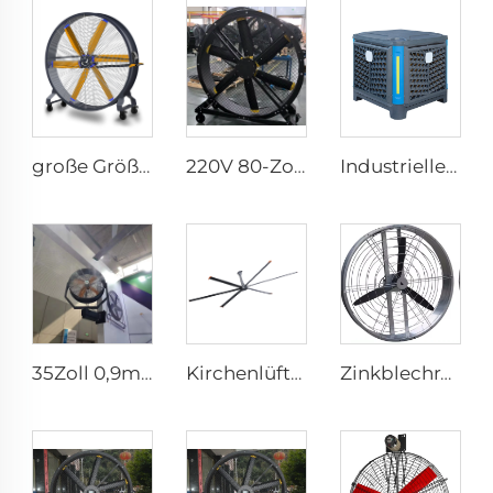
große Größe 2m PMSM bewegliche große Standfußböden für Sportbereiche
220V 80-Zoll Ruhe-Standlüfter mit 2000mm Aluminiumgestell, beweglicher Bodenlüfter für Fitnessstudios, Restaurants, Bauernhöfe, Produktionsanlagen
Industrieller Umweltkühler für den Außenbereich, wassergekühlt, Wandmontage, Verdunstungsklimaanlage
35Zoll 0,9m Außengewerbe Wasserspraykühler Luftkühlung Elektrischer Nebelbefeuchter Wandlüfter
Kirchenlüfter 24ft HVLS 7,3m großer Belüftungs-Aluminium-Deckenlüfter
Zinkblechrahmen Aluminiumpaddel hängend oder an der Wand montiert 950mm runder Kuhstallbelüftungsventilator