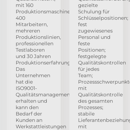
mit 160
gezielte
Produktionsmaschinen,
Schulung für
400
Schlüsselpositionen;
Mitarbeitern,
fest
mehreren
zugewiesenes
Produktionslinien,
Personal und
professionellen
feste
Testlaboren
Positionen;
und 30 Jahren
festgelegte
Produktionserfahrung.
Qualitätskontrollen
Das
für jedes
Unternehmen
Team;
hat die
Prozessschwerpunkt
ISO9001-
mit
Qualitätsmanagementsystemzertifizierung
Qualitätskontrolle
erhalten und
des gesamten
kann den
Prozesses;
Bedarf der
stabile
Kunden an
Lieferantenbeziehu
Werkstattleistungen
mit