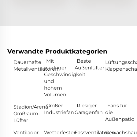
Verwandte Produktkategorien
Mit
Beste
Dauerhafte
Lüftungssch
niedriger
Außenlüfter
Metallventilatoren
Klappenscha
Geschwindigkeit
und
hohem
Volumen
Großer
Riesiger
Fans für
Stadion/Arena
Industriefan
Garagenfan
die
Großraum-
Außenpatio
Lüfter
Ventilador
Wetterfester
Fassventilatoren
Gewächshau