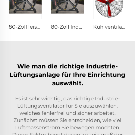
80-Zoll leiser Pedestalventilator 220V wasserdicht Außenventilator mit Freistehendem Motor für Hotels Restaurants Farmen Produktionsstätten
80-Zoll Industrie-Standventilator 2000mm Beweglich Stillstehender Bodenventilator Aluminium Für Zuhause, Hotels, Fertigungsbetriebe 220V/380V
Kühlventilator für Geflügel Lüftungsventilator
Wie man die richtige Industrie-
Lüftungsanlage für Ihre Einrichtung
auswählt.
Es ist sehr wichtig, das richtige Industrie-
Lüftungsventilator für Sie auszuwählen,
welches fehlerfrei und sicher arbeitet.
Zunächst müssen Sie entscheiden, wie viel
Luftmassenstrom Sie bewegen möchten.
Dieser Faktor hängt davon ab, wie groß der