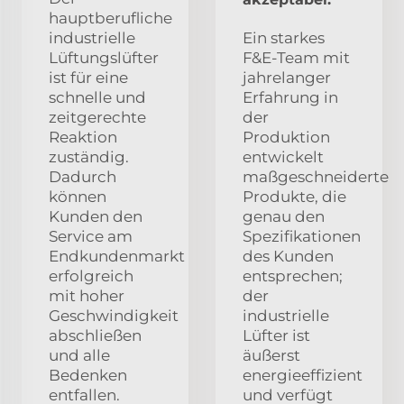
hauptberufliche
industrielle
Ein starkes
Lüftungslüfter
F&E-Team mit
ist für eine
jahrelanger
schnelle und
Erfahrung in
zeitgerechte
der
Reaktion
Produktion
zuständig.
entwickelt
Dadurch
maßgeschneiderte
können
Produkte, die
Kunden den
genau den
Service am
Spezifikationen
Endkundenmarkt
des Kunden
erfolgreich
entsprechen;
mit hoher
der
Geschwindigkeit
industrielle
abschließen
Lüfter ist
und alle
äußerst
Bedenken
energieeffizient
entfallen.
und verfügt