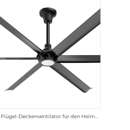
6-Flügel-Deckenventilator für den Heimgebrauch Commercial Fan Büro und Wohnzimmer LED-Deckenventilator