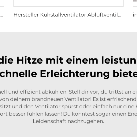
ventilator für Geflügel Lüftungsventilator
Hersteller Kuhstallventilator Abluftventilator für tägliche Belüftung von Kuhfarmen
e Hitze mit einem leistun
chnelle Erleichterung biet
nell und effizient abkühlen. Stell dir vor, du trittst 
e von deinem brandneuen Ventilator! Es ist erfrischen
zt und den Ventilator spürst oder einfach nur eine 
sofort besser fühlen lassen! Du könntest sogar einen E
Leidenschaft nachzugehen.