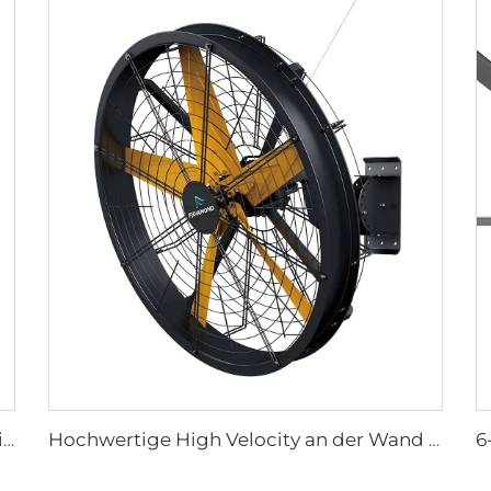
Wandmontierter Elektro-Pferdestallventilator mit 380V Motor für Milchviehställe und Höfe
Hochwertige High Velocity an der Wand montierte Industriefans für Lagerhallen