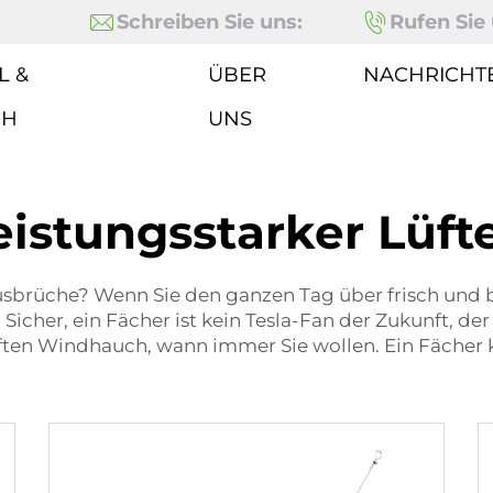
Schreiben Sie uns:
Rufen Sie 
L &
ÜBER
NACHRICHT
CH
UNS
eistungsstarker Lüft
sbrüche? Wenn Sie den ganzen Tag über frisch und
Sicher, ein Fächer ist kein Tesla-Fan der Zukunft, de
n sanften Windhauch, wann immer Sie wollen. Ein Fäch