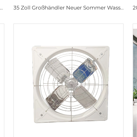
r 1,5 m IE5 Fitnessstudio-Wasser-Ventilator mit effizienter HLVS-Belüftung, tragbarer Nebelventilator
35 Zoll Großhändler Neuer Sommer Wasserdunst-Lüfter für Fabriken, Werkstätten, Schwenk-Sprühlüfter, Dunst-Kühlungs-Lüfter