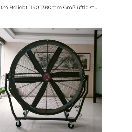
2024 Beliebt 1140 1380mm Großluftleistung Abluftventilator Kühe Scheunen Lüftung Kühlung Ventilator