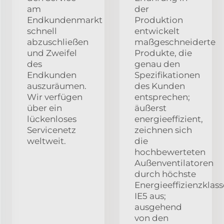
am
der
Endkundenmarkt
Produktion
schnell
entwickelt
abzuschließen
maßgeschneiderte
und Zweifel
Produkte, die
des
genau den
Endkunden
Spezifikationen
auszuräumen.
des Kunden
Wir verfügen
entsprechen;
über ein
äußerst
lückenloses
energieeffizient,
Servicenetz
zeichnen sich
weltweit.
die
hochbewerteten
Außenventilatoren
durch höchste
Energieeffizienzklass
IE5 aus;
ausgehend
von den