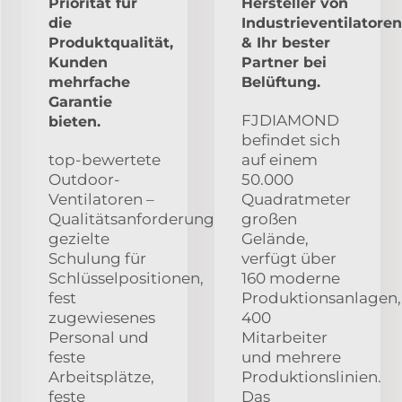
Priorität für
Hersteller von
die
Industrieventilatoren
Produktqualität,
& Ihr bester
Kunden
Partner bei
mehrfache
Belüftung.
Garantie
FJDIAMOND
bieten.
befindet sich
top-bewertete
auf einem
Outdoor-
50.000
Ventilatoren –
Quadratmeter
Qualitätsanforderungen,
großen
gezielte
Gelände,
Schulung für
verfügt über
Schlüsselpositionen,
160 moderne
fest
Produktionsanlagen,
zugewiesenes
400
Personal und
Mitarbeiter
feste
und mehrere
Arbeitsplätze,
Produktionslinien.
feste
Das