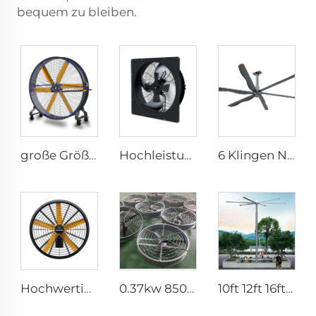
bequem zu bleiben.
große Größe 2m PMSM bewegliche große Standfußböden für Sportbereiche
Hochleistungs-380V-Axialventilator mit hoher Luftleistung – IP66 wasserdichte industrielle Lüftungslösung
6 Klingen Neues Design Kommerzieller Deckenventilator mit AC-Motor
Hochwertig 0,9m 1,2m Gewerblich Wandmontage Großer Ventilator Für Große Räume Fertigungsbetriebe Restaurants Farmen Hotels 220V Motor
0.37kw 850mm Energieeinsparmotor langer Luftstrom, Aluminiumflügel, großer Luftdurchsatz, wandle oder hängender runder Lüftungsventilator
10ft 12ft 16ft 24ft 220V PMSM-Außenluftgroßventilatoren