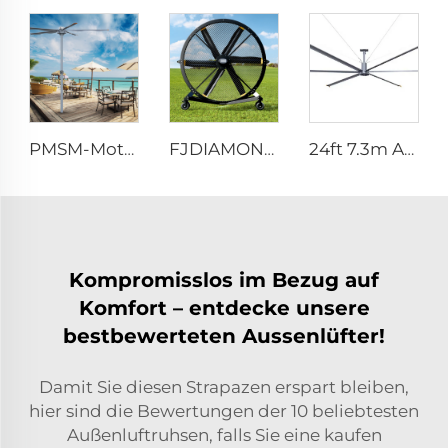
PMSM-Motor 16ft 5m Belüftung großer stehender Säulenlufthansa montierter Deckenventilator, Stangenschaltventilator
FJDIAMOND 1,5m 2m 80-Zoll Beweglicher Pedestalventilator WIFI Steuerung Ruhe Gym-Aluminium-Stehfußbodenlüftungsventilator
24ft 7.3m AC-Motor energieeffizient großes leise laufendes natürliche Wind industrieller hvls Ventilator
Kompromisslos im Bezug auf
Komfort – entdecke unsere
bestbewerteten Aussenlüfter!
Damit Sie diesen Strapazen erspart bleiben,
hier sind die Bewertungen der 10 beliebtesten
Außenluftruhsen, falls Sie eine kaufen