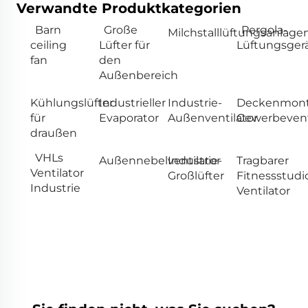
Verwandte Produktkategorien
Barn
Große
Pergola-
Milchstalllüftungsanlage
ceiling
Lüfter für
Lüftungsger
fan
den
Außenbereich
Kühlungslüfter
Industrieller
Industrie-
Deckenmonti
für
Evaporator
Außenventilator
Gewerbevent
draußen
VHLs
Außennebelventilator
Industrie-
Tragbarer
Ventilator
Großlüfter
Fitnessstudi
Industrie
Ventilator