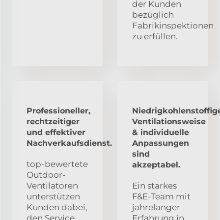
der Kunden
bezüglich
Fabrikinspektionen
zu erfüllen.
Professioneller,
Niedrigkohlenstoffig
rechtzeitiger
Ventilationsweise
und effektiver
& individuelle
Nachverkaufsdienst.
Anpassungen
sind
top-bewertete
akzeptabel.
Outdoor-
Ventilatoren
Ein starkes
unterstützen
F&E-Team mit
Kunden dabei,
jahrelanger
den Service
Erfahrung in