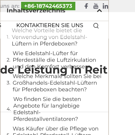
uns an:
+86-18742465373
Inhaltsverzeichnis
S
KONTAKTIEREN SIE UNS
Welche Vorteile bietet die
Verwendung von Edelstahl-
Lüftern in Pferdeboxen?
Wie Edelstahl-Lüfter für
Pferdeställe die Luftzirkulation
nde Leistung In Reit
und den Komfort verbessern
Welche Merkmale sollten Sie bei
Großhandels-Edelstahl-Lüftern
für Pferdeboxen beachten?
Wo finden Sie die besten
Angebote für langlebige
Edelstahl-
Pferdestallventilatoren?
Was Käufer über die Pflege von