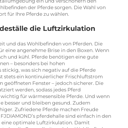
e Stallumgebung ein und verschönern den
ohlbefinden der Pferde sorgen. Die Wahl von
 für Ihre Pferde zu wählen.
deställe die Luftzirkulation
n
heit und das Wohlbefinden von Pferden. Die
ür eine angenehme Brise in den Boxen. Wenn
risch und kühl. Pferde benötigen eine gute
nnen – besonders bei hohen
stickig, was sich negativ auf die Pferde
t stets ein kontinuierlicher Frischluftstrom
em geöffneten Fenster – jedoch sicherer. Die
tziert werden, sodass jedes Pferd
rs wichtig für wärmesensible Pferde. Und wenn
 sie besser und bleiben gesund. Zudem
 ruhiger. Zufriedene Pferde machen Freude
n. FJDIAMOND’s
pferdehalle
sind einfach in den
 eine optimale Luftzirkulation. Damit