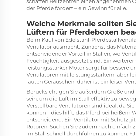
schaffen Reitzentren einen angenehmen O
der Pferde fördert – ein Gewinn für alle.
Welche Merkmale sollten Sie
Lüftern für Pferdeboxen be
Beim Kauf von Edelstahl-Pferdestallventila
Ventilator ausmacht. Zunächst das Material:
entscheidender Vorteil in Ställen, wo Ven
Feuchtigkeit ausgesetzt sind. Ein weiterer 
leistungsstarker Motor sorgt für bessere u
Ventilatoren mit leistungsstarkem, aber le
lauten Geräuschen; daher ist ein leiser Ven
Berücksichtigen Sie außerdem Größe und D
sein, um die Luft im Stall effektiv zu bew
Verstellbare Ventilatoren sind ideal, da 
können – dies hilft, das Pferd bei heißem W
entscheidend: Ein Ventilator mit Schutzgi
Rotoren. Suchen Sie zudem nach einfach z
im Stall schnell durchführen zu können.