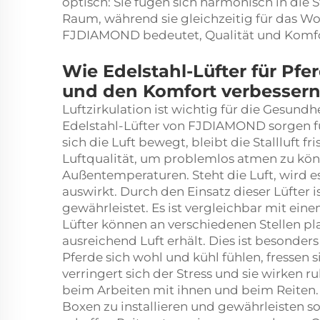
optisch: Sie fügen sich harmonisch in di
Raum, während sie gleichzeitig für das W
FJDIAMOND bedeutet, Qualität und Komfort
Wie Edelstahl-Lüfter für Pfer
und den Komfort verbesser
Luftzirkulation ist wichtig für die Gesund
Edelstahl-Lüfter von FJDIAMOND sorgen f
sich die Luft bewegt, bleibt die Stallluft f
Luftqualität, um problemlos atmen zu kö
Außentemperaturen. Steht die Luft, wird es 
auswirkt. Durch den Einsatz dieser Lüfter is
gewährleistet. Es ist vergleichbar mit ein
Lüfter können an verschiedenen Stellen pla
ausreichend Luft erhält. Dies ist besonde
Pferde sich wohl und kühl fühlen, fressen
verringert sich der Stress und sie wirken
beim Arbeiten mit ihnen und beim Reite
Boxen zu installieren und gewährleisten so