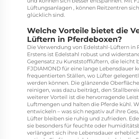
und können sich besser entspannen. Mit
Lüftungsanlagen
, können Reitzentren sich
glücklich sind.
Welche Vorteile bietet die 
Lüftern in Pferdeboxen?
Die Verwendung von Edelstahl-Lüftern in Pf
Erstens ist Edelstahl robust und widerst
Gegensatz zu Kunststofflüftern, die leicht 
FJDIAMOND für eine lange Lebensdauer kons
frequentierten Ställen, wo Lüfter gelegen
werden können. Die glänzende Oberfläche a
reinigen, was dazu beiträgt, den Stallberei
weiterer Vorteil ist die hervorragende Lei
Luftmengen und halten die Pferde kühl. Wir
entwickeln – was sich negativ auf ihre Ges
Lüfter bleiben sie ruhig und zufrieden. Ed
sie besonders für feuchte oder humidität
verlängert sich ihre Lebensdauer erheblic