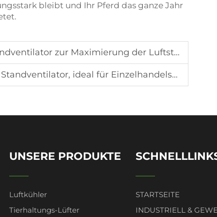
istungsstark bleibt und Ihr Pferd das ganze Jahr
tet.
aximierung der Luftstromabdeckung in großen Industrieanlagen
r, ideal für Einzelhandelsgeschäfte und Mehrzweckhallen
UNSERE PRODUKTE
SCHNELLLINK
Luftkühler
STARTSEITE
Tierhaltungs-Lüfter
INDUSTRIELL & GEW