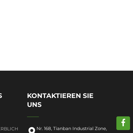
S
KONTAKTIEREN SIE
UNS
Nr. 168, Tianban Industrial Zone,
ERBLICH