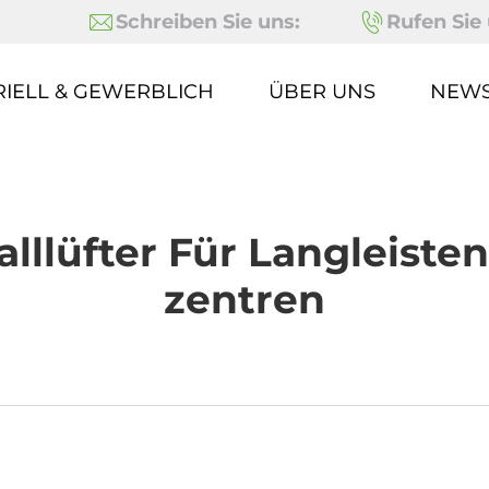
Schreiben Sie uns:
Rufen Sie 
RIELL & GEWERBLICH
ÜBER UNS
NEW
lllüfter Für Langleiste
Zentren