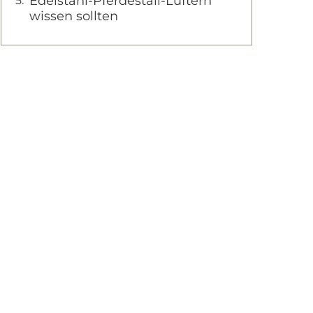
Edelstahl-Pferdestall-Lüftern
wissen sollten