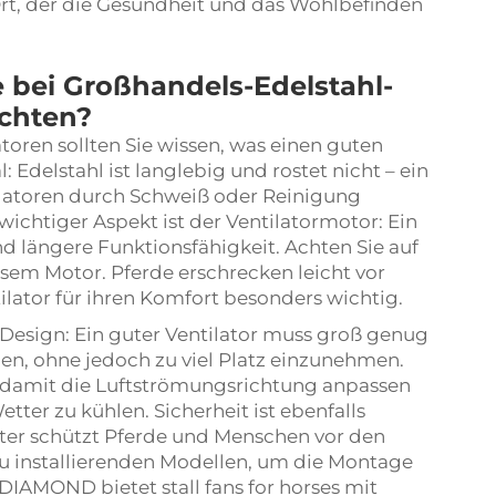
rt, der die Gesundheit und das Wohlbefinden
 bei Großhandels-Edelstahl-
achten?
toren sollten Sie wissen, was einen guten
 Edelstahl ist langlebig und rostet nicht – ein
tilatoren durch Schweiß oder Reinigung
wichtiger Aspekt ist der Ventilatormotor: Ein
nd längere Funktionsfähigkeit. Achten Sie auf
isem Motor. Pferde erschrecken leicht vor
tilator für ihren Komfort besonders wichtig.
esign: Ein guter Ventilator muss groß genug
egen, ohne jedoch zu viel Platz einzunehmen.
Sie damit die Luftströmungsrichtung anpassen
etter zu kühlen. Sicherheit ist ebenfalls
tter schützt Pferde und Menschen vor den
u installierenden Modellen, um die Montage
 FJDIAMOND bietet
stall fans for horses
mit