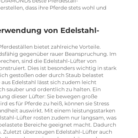
 FJDIAMONDs
beste Pferdestall-
erstellen, dass ihre Pferde stets wohl und
Verwendung von Edelstahl-
erdeställen bietet zahlreiche Vorteile.
andsfähig gegenüber rauer Beanspruchung. Im
brechen, sind die Edelstahl-Lüfter von
truiert. Dies ist besonders wichtig in stark
tlich gestoßen oder durch Staub belastet
us Edelstahl lässt sich zudem leicht
ch sauber und ordentlich zu halten. Ein
stung dieser Lüfter: Sie bewegen große
d es für Pferde zu heiß, können sie Stress
undheit auswirkt. Mit einem leistungsstarken
elstahl-Lüfter rosten zudem nur langsam, was
sbelastete Bereiche geeignet macht. Dadurch
h. Zuletzt überzeugen Edelstahl-Lüfter auch