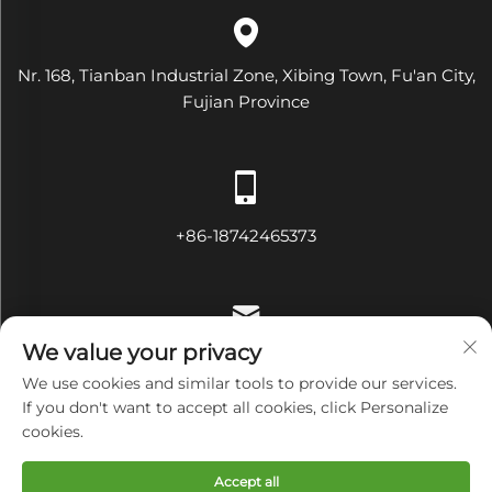
Nr. 168, Tianban Industrial Zone, Xibing Town, Fu'an City,
Fujian Province
+86-18742465373
We value your privacy
[email protected]
We use cookies and similar tools to provide our services.
If you don't want to accept all cookies, click Personalize
cookies.
Copyright © Fujian Diamond Electrical and Mechanical
Accept all
Equipment Co., Ltd Alle Rechte vorbehalten
Privacy Policy