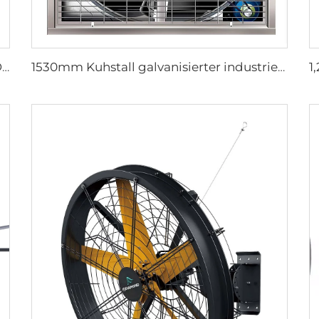
6 Klingen Neues Design Kommerzieller Deckenventilator mit AC-Motor
1530mm Kuhstall galvanisierter industrieller rostfreier Stahlwandlüfter, Ventilations-Abluftlüfter