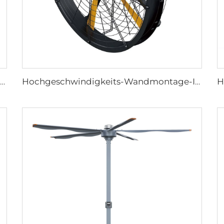
24ft 7,3m HVLS Ventilator Großes Ass großes Ventilatorkonstrukt Elektrischer Industrie-Deckenbarnventilator
Hochgeschwindigkeits-Wandmontage-Industriefans für Lagerhallen, hohe Qualität mit 220V-Motor für Fertigungsbetriebe, Restaurants, Bauernhöfe und Hotels