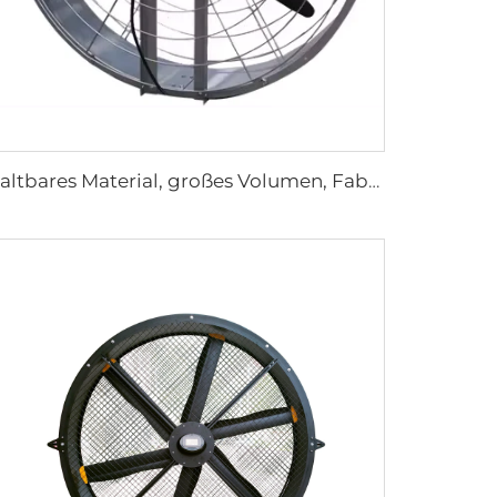
Haltbares Material, großes Volumen, Fabrikpreis, hohe Qualität, 950mm runder wandmontierter Lüftungsventilator für Kuhställe