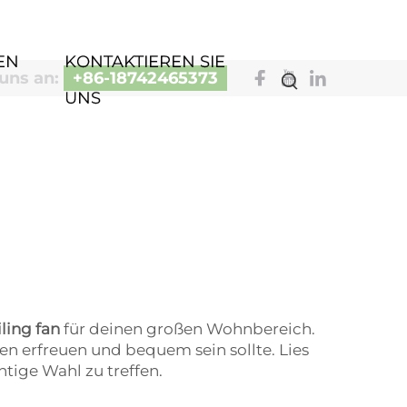
EN
KONTAKTIEREN SIE
uns an:
+86-18742465373
UNS
iling fan
für deinen großen Wohnbereich.
en erfreuen und bequem sein sollte. Lies
htige Wahl zu treffen.