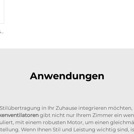
Fabriklieferant 72-Zoll Wirbelzirkulationsventilatoren Energieeinsparndes Belüftungssystem für Rinderställe Dachlüftungen
Anwendungen
 Stilübertragung in Ihr Zuhause integrieren möchten, 
enventilatoren
gibt nicht nur Ihrem Zimmer ein wenig
liert, mit einem robusten Motor, um einen gleichmäß
tellung. Wenn Ihnen Stil und Leistung wichtig sind, is