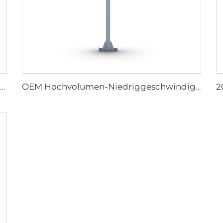
Direktverkauf aus der Fabrik Nylonflügel Kühlventilator für Milchviehställe und Rindfarmhäuser, industrielle Lüftungsventilatoren
OEM Hochvolumen-Niedriggeschwindigkeit 16ft 5m PMSM-Motor Riesenfan, Stangentyp-Fan