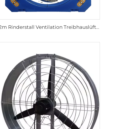
1,2m Rinderstall Ventilation Treibhauslüfter Milchvieh Abgase Lüfter Kuhstall Abgase