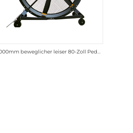
2000mm beweglicher leiser 80-Zoll Pedestalventilator für Haushalte Produktionsstätten Restaurants 220V/380V Aluminium-Stehfußbodenventilator