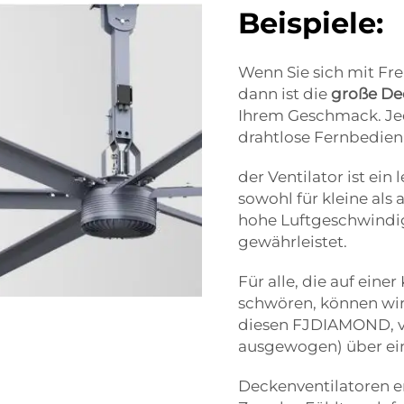
Beispiele:
Wenn Sie sich mit Fr
dann ist die
große De
Ihrem Geschmack. J
drahtlose Fernbedi
der Ventilator ist ein 
sowohl für kleine als
hohe Luftgeschwindigk
gewährleistet.
Für alle, die auf eine
schwören, können wir
diesen FJDIAMOND, vo
ausgewogen) über ein
Deckenventilatoren e