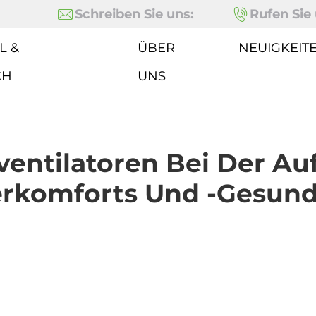
Schreiben Sie uns:
Rufen Sie 
L &
ÜBER
NEUIGKEIT
CH
UNS
ventilatoren Bei Der A
ierkomforts Und -gesund