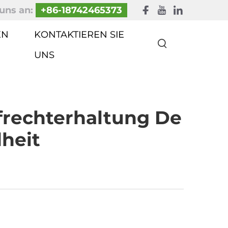
uns an:
+86-18742465373
EN
KONTAKTIEREN SIE
UNS
ufrechterhaltung De
heit