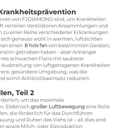
Krankheitsprävention
atoren von FJDIAMOND sind, um Krankheiten
uft verteilen Ventilatoren Ansammlungen und
h zu einer Reihe verschiedener Erkrankungen
 sich genauso wohl in warmen, luftdichten
man einen
8 hvls fan
von bestimmten Geräten,
hnsinn getrieben haben - aber Anhänger
ines schwachen Flairs mit sauberer
ie Ausbreitung von luftgetragenen Krankheiten
erere, gesündere Umgebung, was die
d somit Antibiotikaeinsatz reduziert.
en, Teil 2
rderlich, um das maximale
n. Elektrisch
großer Luftbewegung
eine Rolle
n, die förderlich für das Durchführen
auung und Ruhen des Viehs ist – all dies sind
en sowie Milch- oder Eiproduktion.