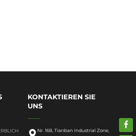
S
KONTAKTIEREN SIE
UNS
Nr. 168, Tianban Industrial Zone,
ERBLICH