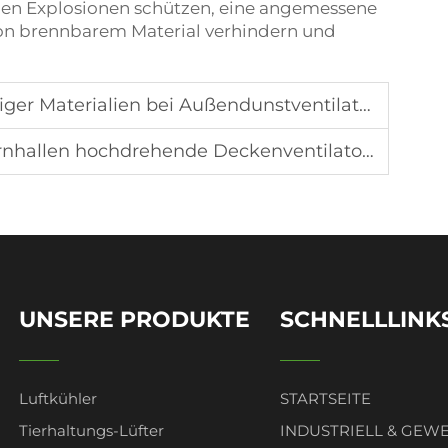
chen Explosionen schützen, eine angemessene
on brennbarem Material verhindern und
er Materialien bei Außendunstventilatoren
len hochdrehende Deckenventilatoren benötigt
UNSERE PRODUKTE
SCHNELLLINK
Luftkühler
STARTSEITE
Tierhaltungs-Lüfter
INDUSTRIELL & GEW