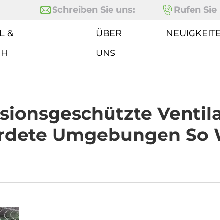
Schreiben Sie uns:
Rufen Sie 
L &
ÜBER
NEUIGKEIT
CH
UNS
ionsgeschützte Ventila
rdete Umgebungen So 