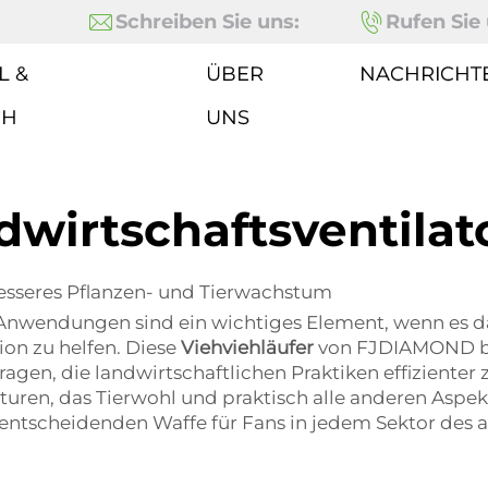
Schreiben Sie uns:
Rufen Sie 
L &
ÜBER
NACHRICHT
CH
UNS
dwirtschaftsventilat
besseres Pflanzen- und Tierwachstum
e Anwendungen sind ein wichtiges Element, wenn es 
ion zu helfen. Diese
Viehviehläufer
von FJDIAMOND bie
gen, die landwirtschaftlichen Praktiken effizienter 
ren, das Tierwohl und praktisch alle anderen Aspekt
 entscheidenden Waffe für Fans in jedem Sektor des 