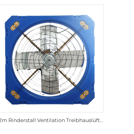
1,2m Rinderstall Ventilation Treibhauslüfter Milchvieh Abgase Lüfter Kuhstall Abgase