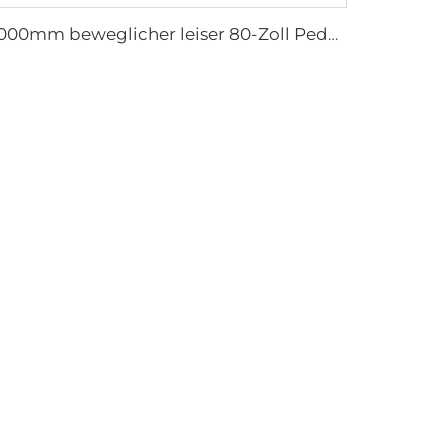
2000mm beweglicher leiser 80-Zoll Pedestalventilator für Haushalte Produktionsstätten Restaurants 220V/380V Aluminium-Stehfußbodenventilator