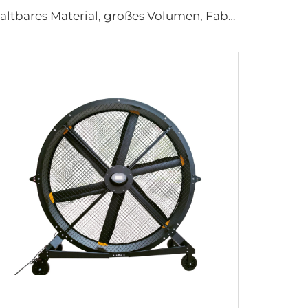
Haltbares Material, großes Volumen, Fabrikpreis, hohe Qualität, 950mm runder wandmontierter Lüftungsventilator für Kuhställe