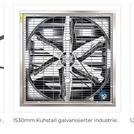
6 Klingen Neues Design Kommerzieller Deckenventilator mit AC-Motor
1530mm Kuhstall galvanisierter industrieller rostfreier Stahlwandlüfter, Ventilations-Abluftlüfter