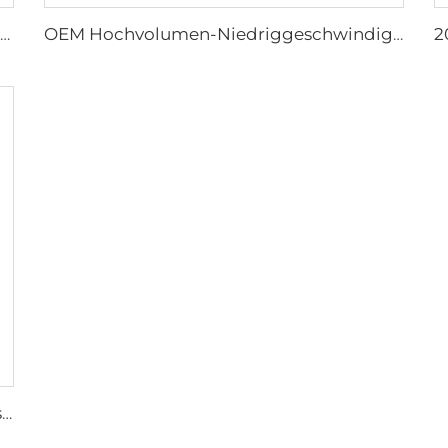
Direktverkauf aus der Fabrik Nylonflügel Kühlventilator für Milchviehställe und Rindfarmhäuser, industrielle Lüftungsventilatoren
OEM Hochvolumen-Niedriggeschwindigkeit 16ft 5m PMSM-Motor Riesenfan, Stangentyp-Fan
Fabriklieferant 72-Zoll Wirbelzirkulationsventilatoren Energieeinsparndes Belüftungssystem für Rinderställe Dachlüftungen