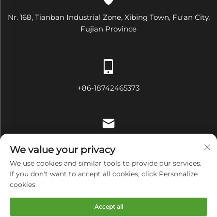
Nr. 168, Tianban Industrial Zone, Xibing Town, Fu'an City,
Fujian Province
+86-18742465373
[email protected]
We value your privacy
We use cookies and similar tools to provide our services.
If you don't want to accept all cookies, click Personalize
cookies.
Copyright © Fujian Diamond Electrical and Mechanical
Equipment Co., Ltd Alle Rechte vorbehalten
Accept all
Datenschutzrichtlinie