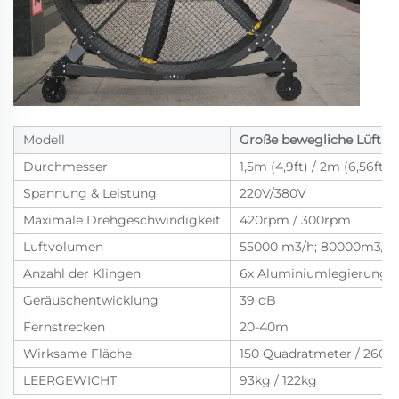
Modell
Große bewegliche Lüftu
Durchmesser
1,5m (4,9ft) / 2m (6,56ft)
Spannung & Leistung
220V/380V
Maximale Drehgeschwindigkeit
420rpm / 300rpm
Luftvolumen
55000 m3/h; 80000m3/h
Anzahl der Klingen
6x Aluminiumlegierungsve
Geräuschentwicklung
39 dB
Fernstrecken
20-40m
Wirksame Fläche
150 Quadratmeter / 260 
LEERGEWICHT
93kg / 122kg