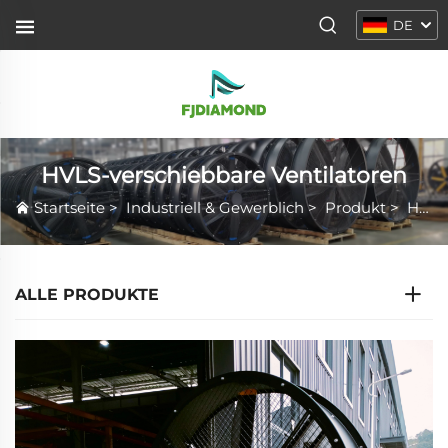
DE
HVLS-verschiebbare Ventilatoren
Startseite
>
Industriell & Gewerblich
>
Produkt
>
HVLS-verschiebbare Ventilatoren
ALLE PRODUKTE