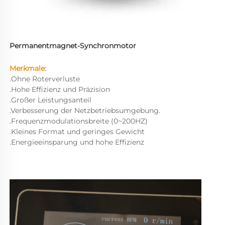
Permanentmagnet-Synchronmotor   
Merkmale: 
.Ohne Roterverluste 
.Hohe Effizienz und Präzision 
.Großer Leistungsanteil 
.Verbesserung der Netzbetriebsumgebung. 
.Frequenzmodulationsbreite (0~200HZ) 
.Kleines Format und geringes Gewicht 
.Energieeinsparung und hohe Effizienz 