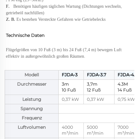
F.   
Benötigen häufigen täglichen Wartung (Dichtungen wechseln, 
getriebeöl nachfüllen) 
Z. B. 
Es bestehen Versteckte Gefahren wie Getriebelecks 
Technische Daten 
Flügelgrößen von 10 Fuß (3 m) bis 24 Fuß (7,4 m) bewegen Luft 
effektiv in außergewöhnlich großen Räumen. 
Modell
FJDA-3
FJDA-3.7
FJDA-4.3
Durchmesser
3m
3,7m
4.3M
10 Fuß
12 Fuß
14 Fuß
Leistung
0,37 kW
0,37 kW
0,75 kW
Spannung
Frequenz
Luftvolumen
4000
5000
7000
m³/min
m³/min
m³/min