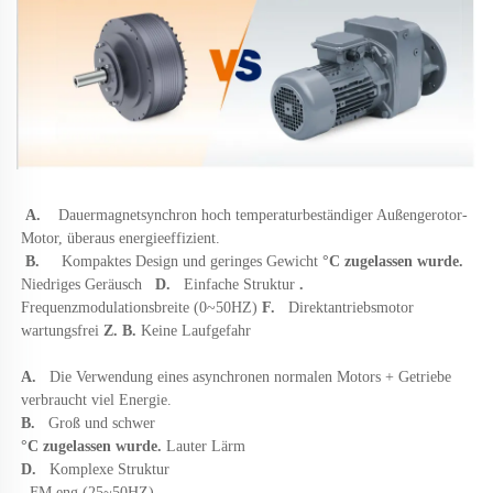
A.   
Dauermagnetsynchron hoch 
temperaturbeständiger Außengerotor-
Motor, überaus energieeffizient. 
B.   
Kompaktes Design und geringes Gewicht 
°C zugelassen wurde. 
Niedriges Geräusch   
D.   
Einfache Struktur 
. 
Frequenzmodulationsbreite (0~50HZ) 
F.   
Direktantriebsmotor 
wartungsfrei 
Z. B. 
Keine Laufgefahr 
A.   
Die Verwendung eines asynchronen normalen Motors + Getriebe 
verbraucht viel Energie. 
B.   
Groß und schwer 
°C zugelassen wurde. 
Lauter Lärm 
D.   
Komplexe Struktur 
. 
FM eng (25~50HZ) 