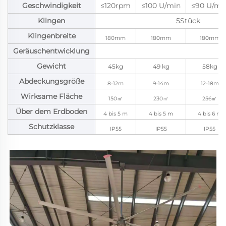
Geschwindigkeit
≤120rpm
≤100 U/min
≤90 U/mi
Klingen
5Stück
Klingenbreite
180mm
180mm
180mm
Geräuschentwicklung
Gewicht
45kg
49 kg
58kg
Abdeckungsgröße
8-12m
9-14m
12-18m
Wirksame Fläche
150㎡
230㎡
256㎡
Über dem Erdboden
4 bis 5 m
4 bis 5 m
4 bis 6 m
Schutzklasse
IP55
IP55
IP55