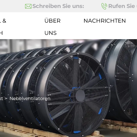
Schreiben Sie uns:
Rufen Sie 
 &
ÜBER
NACHRICHTEN
H
UNS
kt
>
Nebelventilatoren