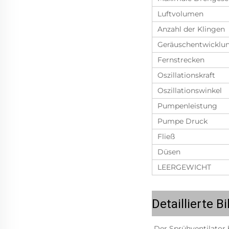
Luftvolumen
Anzahl der Klingen
Geräuschentwicklu
Fernstrecken
Oszillationskraft
Oszillationswinkel
Pumpenleistung
Pumpe Druck
Fließ
Düsen
LEERGEWICHT
Detaillierte Bi
Der Sprühventilator