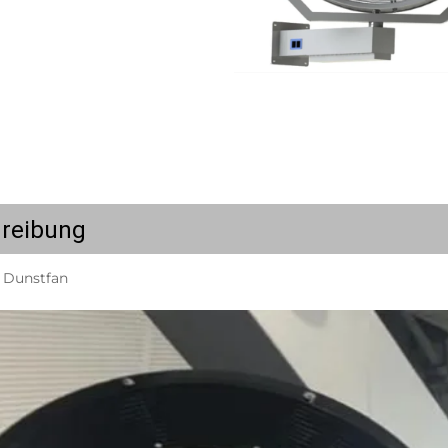
reibung
n Dunstfan 