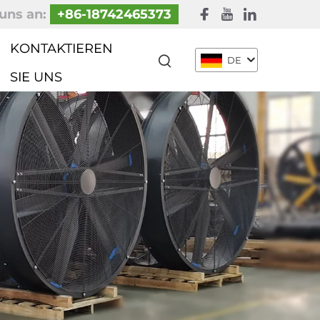
uns an:
+86-18742465373
KONTAKTIEREN
DE
SIE UNS