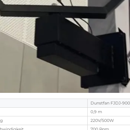
Dunstfan FJDJ-900
0,9 m
ng
220V/500W
hwindigkeit
700 Rpm