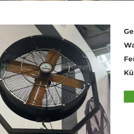
Ge
Wa
Fe
Kü