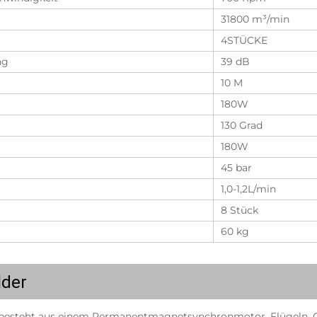
31800 m³/min
4STÜCKE
ng
39 dB
10 M
180W
130 Grad
180W
45 bar
1,0-1,2L/min
8 Stück
60 kg
lder
 besteht aus einem Permanentmagnetsynchronmotor, Flügeln, Co