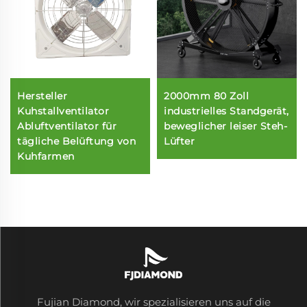
Hersteller
2000mm 80 Zoll
Kuhstallventilator
industrielles Standgerät,
Abluftventilator für
beweglicher leiser Steh-
tägliche Belüftung von
Lüfter
Kuhfarmen
Fujian Diamond, wir spezialisieren uns auf die