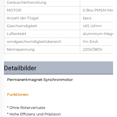
Geräuschentwicklung
MOTOR
0.3kw PMSM-Moto
Anzahl der Flügel
6pcs
Geschwindigkeit
≤65 U/min
Lüfterblatt
aluminium-Magne
windgeschwindigkeitsbereich
1m-3m/s
Nennspannung
220V/380V
Detailbilder
Permanentmagnet-Synchronmotor
Funktionen: 
* Ohne Roterverluste 
* Hohe Effizienz und Präzision 