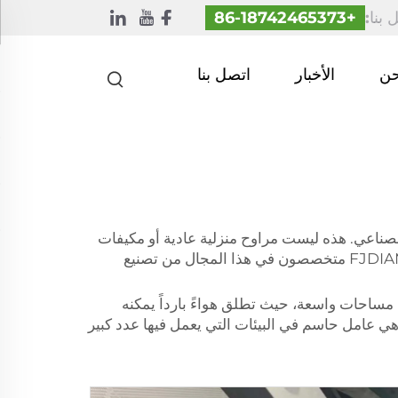
 بنا:
+86-18742465373
حن
الأخبار
اتصل بنا
الصناعي. هذه ليست مراوح منزلية عادية أو مكيفات
هواء تقليدية. بل هي مراوح سقفية كبيرة وقوية تم تصميمها خصيصًا لتبريد المساحات الشاسعة. نحن في شركة FJDIAMOND متخصصون في هذا المجال من تصنيع
 لتغطية مساحات واسعة، حيث تطلق هواءً بارداً يمكنه
هي عامل حاسم في البيئات التي يعمل فيها عدد كبير