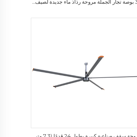
35 بوصة تجار الجملة مروحة رذاذ ماء جديدة لصيف المصنع ورش العمل، مروحة رذاذ متذبذبة، مروحة تبريد بالرذاذ
مروحة سقف صناعية كبيرة بطول 24 قدمًا (7.3 متر) لتوفير تهوية كبيرة في مستودعات الألبان