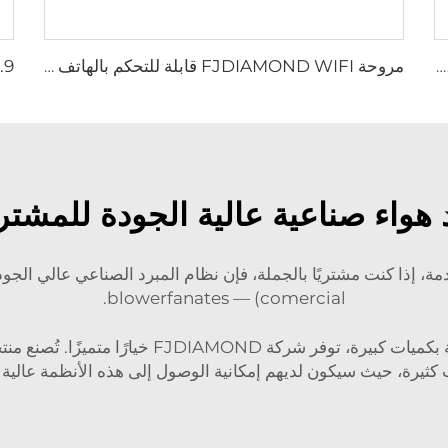
إطار من الصلب المغلفن مع توربينات من الألمنيوم، حجم هواء كبير وسرعة عالية قطر 950 مم، مروحة مستديرة للحظائر
مروحة FJDIAMOND WIFI قابلة للتحكم بالهاتف المحمول، مروحة قاعدة بارتفاع 1.5 متر و2 متر، قطر 80 بوصة، قابلة للحركة، هادئة، ارتفاع 2000 ملم، مصنوعة من الألمنيوم، مناسبة للملاعب والصالات الرياضية
 هواء صناعية عالية الجودة للمشتر
comercial) — blowerfanates.
بالنسبة لأولئك الذين يبحثون عن شراء هذه الأنظمة ب
ثيرة، حيث سيكون لديهم إمكانية الوصول إلى هذه الأنظمة عالية ا