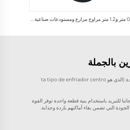
0.9 متر و1.2 متر مراوح مزارع ومستودعات صناعية ذات جودة عالية للمصانع والمطاعم والفنادق
ين بالجملة
أنظمة تبريد هواء صناعية بالجملة مع أفضل خدمة، إذا كنت مشتريًا بالجملة، فإن نظام المبرد الصناعي عالي الجودة (الذي هو ta tipo de enfriador centro
كميات كبيرة، توفر شركة FJDIAMOND خيارًا متميزًا. تُصنع منتجاتنا للتبريد باستخدام بنية قطعة واحدة توفر القوة
لجودة التي تضمن بقاء أماكنهم باردة وجذابة.