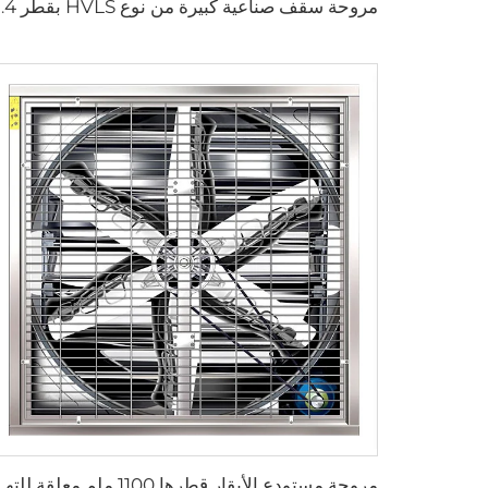
مروحة سقف صناعية كبيرة من نوع HVLS بقطر 24 قدم ومزودة بمحرك 
مروحة مستودع الأبقار قطرها 1100 ملم معلقة للتهوية والت