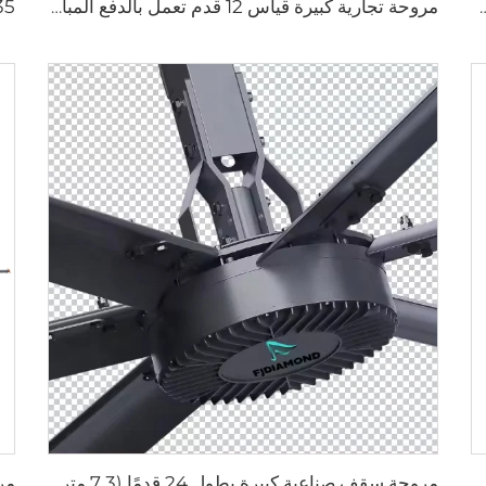
PMSM IE5 وطاقة AC، مروحة كهربائية بطول 7.3 متر لاستخدامها في مصانع الألبان بجهد 380 فولت
مروحة تجارية كبيرة قياس 12 قدم تعمل بالدفع المباشر لمدارس والمطاعم
بريد مع تدفق هواء كبير ومروحة طرد مركزية سلبية للمزارع
مروحة سقف صناعية كبيرة بطول 24 قدمًا (7.3 متر) لتوفير تهوية كبيرة في مستودعات الألبان