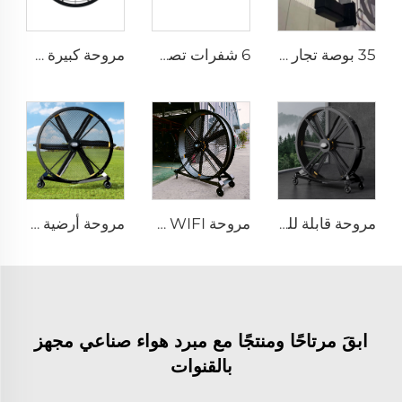
35 بوصة تجار الجملة مروحة رذاذ ماء جديدة لصيف المصنع ورش العمل، مروحة رذاذ متذبذبة، مروحة تبريد بالرذاذ
6 شفرات تصميم جديد مروحة سقف تجارية بمحرك AC
مروحة كبيرة سرعة عالية قابلة للتركيب على الجدار بأحجام 0.9 متر و1.2 متر للمصانع والتجارة
مروحة قابلة للحركة بهدوء قطرها 2000 ملم (80 إنش) تعمل بالتيار الكهربائي البالغ 220 فولت ومصنوعة من الألمنيوم
مروحة FJDIAMOND WIFI قابلة للتحكم بالهاتف المحمول، مروحة قاعدة بارتفاع 1.5 متر و2 متر، قطر 80 بوصة، قابلة للحركة، هادئة، ارتفاع 2000 ملم، مصنوعة من الألمنيوم، مناسبة للملاعب والصالات الرياضية
مروحة أرضية قابلة للحركة FJDIAMOND قطرها 1.5 متر و2 متر (80 إنش)، يمكن التحكم بها عبر الـ WIFI، هادئة ومناسبة لصالات الجيم
ابقَ مرتاحًا ومنتجًا مع مبرد هواء صناعي مجهز
بالقنوات