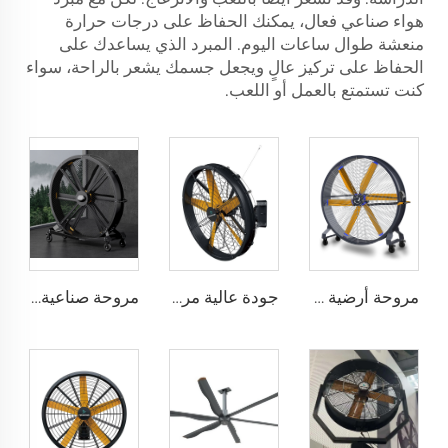
هواء صناعي فعال، يمكنك الحفاظ على درجات حرارة
منعشة طوال ساعات اليوم. المبرد الذي يساعدك على
الحفاظ على تركيز عالٍ ويجعل جسمك يشعر بالراحة، سواء
كنت تستمتع بالعمل أو اللعب.
مروحة أرضية كبيرة بحجم 2 متر ومحرك PMSM قابل للحركة لمجالات الرياضة
جودة عالية مروحة جدارية صناعية بسرعة عالية للمخازن الصناعية
مروحة صناعية قابلة للحركة بارتفاع 2000 مم وقطر 80 بوصة، مروحة هادئة توضع على الأرض