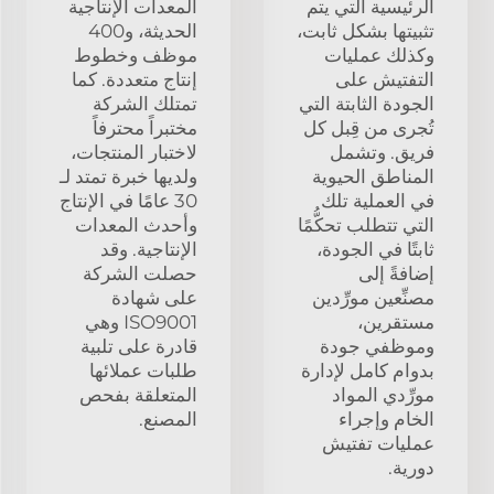
الرئيسية التي يتم
المعدات الإنتاجية
تثبيتها بشكل ثابت،
الحديثة، و400
وكذلك عمليات
موظف وخطوط
التفتيش على
إنتاج متعددة. كما
الجودة الثابتة التي
تمتلك الشركة
تُجرى من قِبل كل
مختبراً محترفاً
فريق. وتشمل
لاختبار المنتجات،
المناطق الحيوية
ولديها خبرة تمتد لـ
في العملية تلك
30 عامًا في الإنتاج
التي تتطلب تحكُّمًا
وأحدث المعدات
ثابتًا في الجودة،
الإنتاجية. وقد
إضافةً إلى
حصلت الشركة
مصنِّعين مورِّدين
على شهادة
مستقرين،
ISO9001 وهي
وموظفي جودة
قادرة على تلبية
بدوام كامل لإدارة
طلبات عملائها
مورِّدي المواد
المتعلقة بفحص
الخام وإجراء
المصنع.
عمليات تفتيش
دورية.