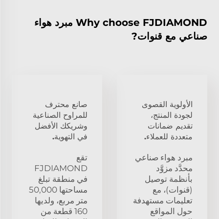
Why choose FJDIAMOND مبرد هواء
صناعي مع قنوات?
الأولوية القصوى
صانع محترف
لجودة المنتج،
للمراوح الصناعية
تقديم ضمانات
وشريكك الأفضل
متعددة للعملاء.
في التهوية.
مبرد هواء صناعي
تقع
محدَّد مزوَّد
FJDIAMOND
بأنظمة توصيل
في منطقة تبلغ
(قنوات)، مع
مساحتها 50,000
تعليمات مستهدفة
متر مربع، ولديها
حول المواقع
160 قطعة من