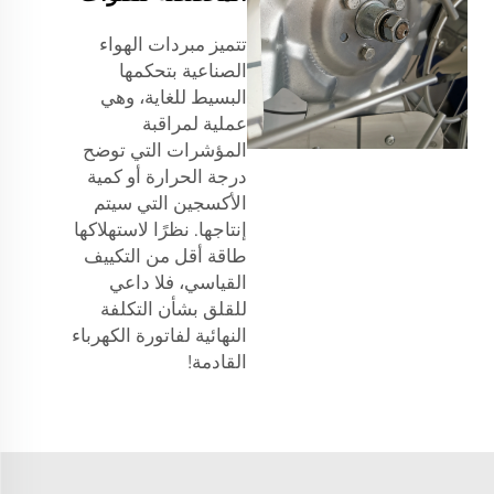
تتميز مبردات الهواء
الصناعية بتحكمها
البسيط للغاية، وهي
عملية لمراقبة
المؤشرات التي توضح
درجة الحرارة أو كمية
الأكسجين التي سيتم
إنتاجها. نظرًا لاستهلاكها
طاقة أقل من التكييف
القياسي، فلا داعي
للقلق بشأن التكلفة
النهائية لفاتورة الكهرباء
القادمة!