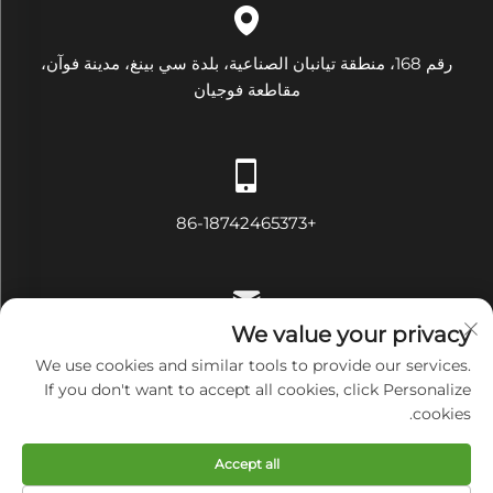
رقم 168، منطقة تيانبان الصناعية، بلدة سي بينغ، مدينة فوآن،
مقاطعة فوجيان
+86-18742465373
We value your privacy
[email protected]
We use cookies and similar tools to provide our services.
If you don't want to accept all cookies, click Personalize
cookies.
حقوق النسخ محفوظة © شركة فوجيان دايموند للتجهيزات الكهربائية
Accept all
والميكانيكية المحدودة. جميع الحقوق محفوظة
سياسة الخصوصية