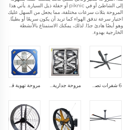
إلى الشاطئ أو في piknic أو حفلة ذيل السيارة. يأتي هذا
المروحة بثلاث سرعات مختلفة، مما يجعل من السهل عليك
اختيار سرعة تدفق الهواء كما تريد أن يكون سريعًا أو بطيئًا.
وهو أيضًا هادئ جدًا. لذلك، يمكنك الاستمتاع بالأنشطة
الخارجية بهدوء.
6 شفرات تصميم جديد مروحة سقف تجارية بمحرك AC
مروحة جدارية صناعية مقاس 1530 مم للحظائر المغلفة بالزنك والمصنوعة من الفولاذ المقاوم للصدأ
مروحة تهوية قطرها 1.2 متر لمزرعة الأبقار مروحة استنزاف خضراء لمزرعة الأبقار مروحة استنزاف الحليب