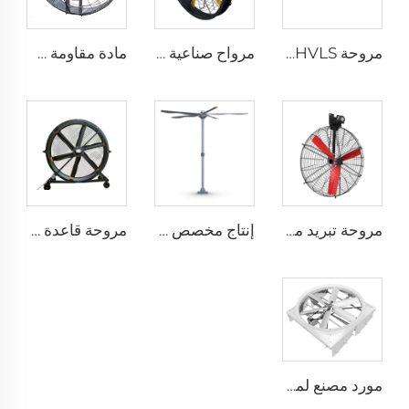
مروحة HVLS بطول 24 قدمًا (7.3 متر) كبيرة الحجم، مروحة سقف صناعية كهربائية لمزارع الأبقار والمستودعات
مرواح صناعية مثبتة على الحائط بسرعة عالية جودة عالية مع محرك 220 فولت لمصانع المستشفيات والمطاعم والمزارع والفنادق
مادة مقاومة طويلة الأمد بسعر مصنع عالي الجودة 950 مم مروحة تهوية جدارية دائرية لمزرعة الأبقار
مروحة تبريد مباشرة من المصنع، شفرات من النيلون، مناسبة لاستخدامها في مستودعات الألبان ومزارع الأبقار، مروحة صناعية للتهوية
إنتاج مخصص بمروحة عملاقة ذات حجم كبير وسرعة منخفضة قطرها 16 قدم (5 أمتار) ومزودة بمحرك PMSM
مروحة قاعدة بقطر 80 بوصة، قابلة للحركة، هادئة، ارتفاع 2000 ملم، مناسبة للاستخدام في المنازل والمرافق الصناعية والمطاعم، تعمل بجهدين 220 فولت/380 فولت، مصنوعة من الألمنيوم
مورد مصنع لمراوح تدوير حجم 72 إنش نظام تهوية توفير طاقة لمزرعة الماشية