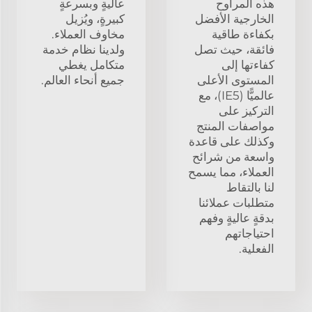
هذه المراوح
عاليةٍ وبسرعةٍ
الخارجية الأفضل
كبيرةٍ، ويُزيل
بكفاءة طاقية
مخاوف العملاء.
فائقة، حيث تصل
ولدينا نظام خدمة
كفاءتها إلى
متكامل يغطي
المستوى الأعلى
جميع أنحاء العالم.
عالميًّا (IE5)، مع
التركيز على
مواصفات المنتج
وكذلك على قاعدة
واسعة من شرائح
العملاء، مما يسمح
لنا بالتقاط
متطلبات عملائنا
بدقةٍ عاليةٍ وفهم
احتياجاتهم
الفعلية.