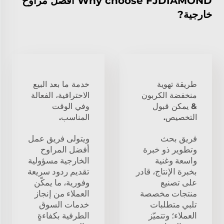
Why choose FJDIAMOND أفضل مراوح
خارجية?
طريقة تهوية
خدمة ما بعد البيع
منخفضة الكربون
الاحترافية، الفعالة
& يمكن قبول
وفي الوقت
التخصيص.
المناسب.
فريق بحث
ويتولى فريق عمل
وتطوير ذو خبرة
أفضل المراوح
واسعة وغنية
الخارجية مسؤولية
بخبرة الإنتاج، قادر
تقديم ردود سريعة
على تصنيع
وفورية، ما يمكّن
منتجات مخصصة
العملاء من إنجاز
تلبي متطلبات
خدمات السوق
العملاء؛ وتتميّز
الطرفية بكفاءةٍ