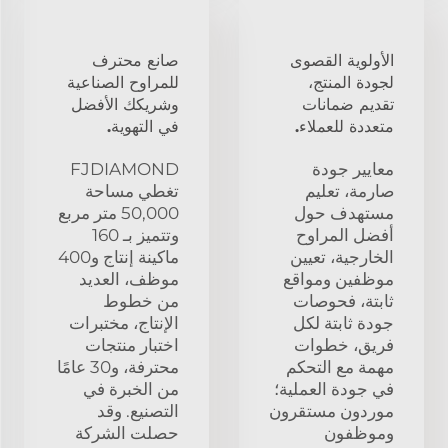
الأولوية القصوى
صانع محترف
لجودة المنتج،
للمراوح الصناعية
تقديم ضمانات
وشريكك الأفضل
متعددة للعملاء.
في التهوية.
معايير جودة
FJDIAMOND
صارمة، تعليم
تغطي مساحة
مستهدف حول
50,000 متر مربع
أفضل المراوح
وتتميز بـ 160
الخارجية، تعيين
ماكينة إنتاج و400
موظفين ومواقع
موظف، العديد
ثابتة، فحوصات
من خطوط
جودة ثابتة لكل
الإنتاج، مختبرات
فريق، خطوات
اختبار منتجات
مهمة مع التحكم
محترفة، و30 عامًا
في جودة العملية؛
من الخبرة في
موردون مستقرون
التصنيع. وقد
وموظفون
حصلت الشركة