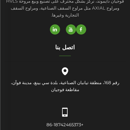
فوجيان دايموند، نركز بشكل محترف على تصنيع وبيع مروحة HVLS
ومراوح AXIAL مثل مراوح السقف الصناعية، ومراوح السقف
التجارية وغيرها.
اتصل بنا
رقم 168، منطقة تيانبان الصناعية، بلدة سي بينغ، مدينة فوآن،
مقاطعة فوجيان
+86-18742465373