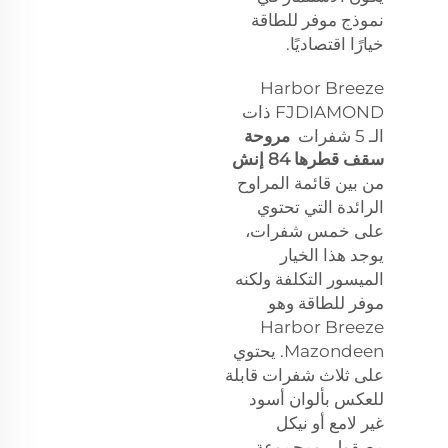
نموذج موفر للطاقة
خيارًا اقتصاديًا.
Harbor Breeze
FJDIAMOND ذات
الـ 5 شفرات
مروحة
سقف قطرها 84 إنش
من بين قائمة المراوح
الرائدة التي تحتوي
على خمس شفرات،
يوجد هذا الخيار
الميسور التكلفة ولكنه
موفر للطاقة وهو
Harbor Breeze
Mazondeen. يحتوي
على ثلاث شفرات قابلة
للعكس بألوان أسود
غير لامع أو نيكل
مصقول، ومجموعة