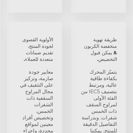
طريقة تهوية
الأولوية القصوى
منخفضة الكربون
لجودة المنتج،
& يمكن قبول
تقديم ضمانات
التخصيص.
متعددة للعملاء.
يتميّز المحرك
معايير جودة
بكفاءة طاقية
صارمة، وتركيز
عالية، ومرتبط
على التثقيف في
بتصنيف IEC5 من
مجال المراوح
الفئة الأولى
السقفية ذات
لمراوح السقف
الشفرات
ذات الخمس
الخمس،
شفرات. وبدراسة
وتخصيص أفراد
التفاصيل الدقيقة
معينين لمواقع
للمنتج، يمكننا
محددة، وإجراء