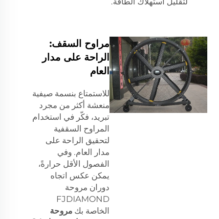
لتقليل استهلاك الطاقة.
مراوح السقف:
الراحة على مدار
العام
للاستمتاع بنسمة صيفية
منعشة أكثر من مجرد
تبريد، فكّر في استخدام
المراوح السقفية
لتحقيق الراحة على
مدار العام. وفي
الفصول الأقل حرارةً،
يمكن عكس اتجاه
دوران مروحة
FJDIAMOND
الخاصة بك
مروحة