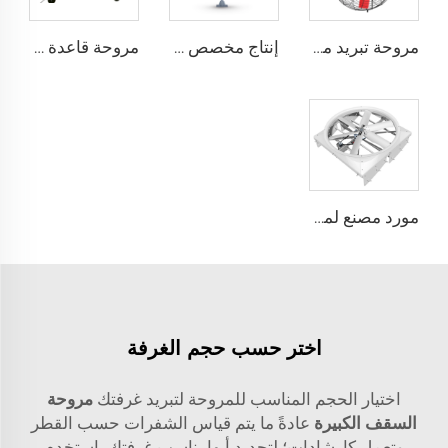
مروحة تبريد مباشرة من المصنع، شفرات من النيلون، مناسبة لاستخدامها في مستودعات الألبان ومزارع الأبقار، مروحة صناعية للتهوية
إنتاج مخصص بمروحة عملاقة ذات حجم كبير وسرعة منخفضة قطرها 16 قدم (5 أمتار) ومزودة بمحرك PMSM
مروحة قاعدة بقطر 80 بوصة، قابلة للحركة، هادئة، ارتفاع 2000 ملم، مناسبة للاستخدام في المنازل والمرافق الصناعية والمطاعم، تعمل بجهدين 220 فولت/380 فولت، مصنوعة من الألمنيوم
مورد مصنع لمراوح تدوير حجم 72 إنش نظام تهوية توفير طاقة لمزرعة الماشية
اختر حسب حجم الغرفة
اختيار الحجم المناسب للمروحة لتبريد غرفتك
مروحة
السقف الكبيرة
عادةً ما يتم قياس الشفرات حسب القطر
وتعمل كإرشادات؛ لتحديد أيها يناسب غرفتك، استخدم