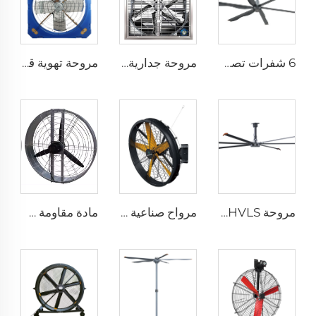
6 شفرات تصميم جديد مروحة سقف تجارية بمحرك AC
مروحة جدارية صناعية مقاس 1530 مم للحظائر المغلفة بالزنك والمصنوعة من الفولاذ المقاوم للصدأ
مروحة تهوية قطرها 1.2 متر لمزرعة الأبقار مروحة استنزاف خضراء لمزرعة الأبقار مروحة استنزاف الحليب
مروحة HVLS بطول 24 قدمًا (7.3 متر) كبيرة الحجم، مروحة سقف صناعية كهربائية لمزارع الأبقار والمستودعات
مرواح صناعية مثبتة على الحائط بسرعة عالية جودة عالية مع محرك 220 فولت لمصانع المستشفيات والمطاعم والمزارع والفنادق
مادة مقاومة طويلة الأمد بسعر مصنع عالي الجودة 950 مم مروحة تهوية جدارية دائرية لمزرعة الأبقار