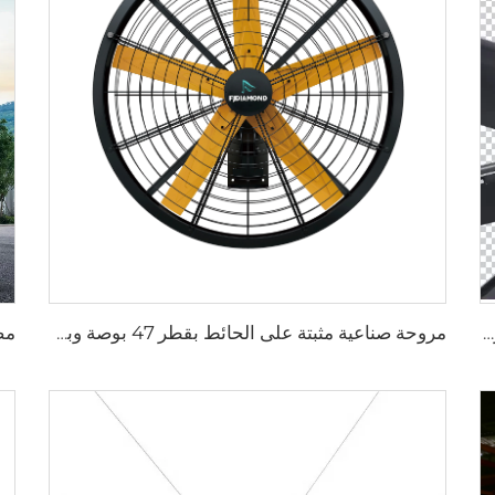
مروحة سقف صناعية كبيرة بطول 24 قدمًا (7.3 متر) لتوفير تهوية كبيرة في مستودعات الألبان
مروحة صناعية مثبتة على الحائط بقطر 47 بوصة وبمحرك PMSM نوع IE5 وجودة عالية