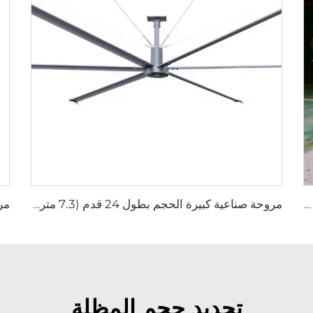
مروحة FJDIAMOND WIFI قابلة للتحكم بالهاتف المحمول، مروحة قاعدة بارتفاع 1.5 متر و2 متر، قطر 80 بوصة، قابلة للحركة، هادئة، ارتفاع 2000 ملم، مصنوعة من الألمنيوم، مناسبة للملاعب والصالات الرياضية
مروحة صناعية كبيرة الحجم بطول 24 قدم (7.3 متر) ذات محرك AC فعال من حيث الطاقة وصامتة وتوفّر هواء طبيعيًا
تحديد حجم المظلة