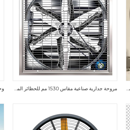
صناعية 201 الفولاذ المقاوم للصدأ أفضل مجموعة مروحة جدارية ضبابية مع ماء ارتفاع درجة الحرارة المنخفض 24 28 32 36 إنش مروحة جدارية رذاذ
مروحة جدارية صناعية مقاس 1530 مم للحظائر المغلفة بالزنك والمصنوعة من الفولاذ المقاوم للصدأ