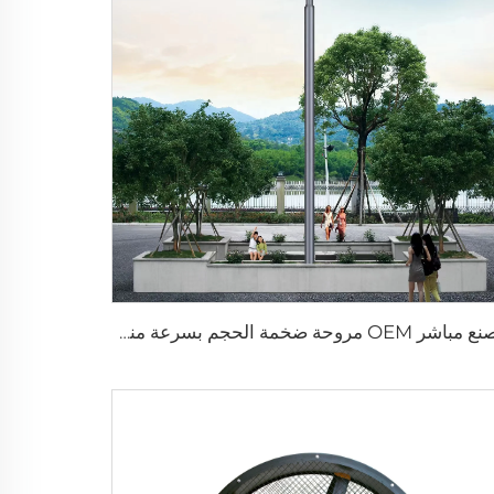
مصنع مباشر OEM مروحة ضخمة الحجم بسرعة منخفضة وطاقة استهلاك منخفضة بحجم 16 قدم (5 متر) ومروحة نوع عمود