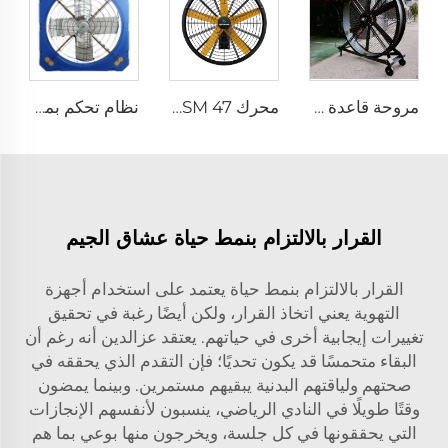
مروحة قاعدة بتحكم عن بعد عبر الهاتف المحمول بجهد 220 فولت، قطر 80 بوصة، قابلة للحركة، هادئة، ارتفاع 2000 ملم، مصنوعة من الألمنيوم، مناسبة للاستخدام في المنزل
محرك PMSM 47'' جودة عالية يُباع بشكل ساخن مروحة صناعية مثبتة على الحائط بمرحلة واحدة 50 هرتز لمخازن
نظام تحكم بمراوح تهوية لتبريد الماشية في مزارع الدواجن ومروحة استخراج بلاستيكية
القرار بالالتزام بنمط حياة عشاق الجيم
القرار بالالتزام بنمط حياة يعتمد على استخدام أجهزة
التهوية يعني اتخاذ القرار، ولكن أيضًا رغبة في تحقيق
تغييرات إيجابية أخرى في حياتهم. يعتقد عزالدين أنه رغم أن
البقاء متحمسًا قد يكون تحديًا؛ فإن التقدم الذي يحققه في
صحتهم ولياقتهم البدنية يبقيهم مستمرين. وبينما يمضون
وقتًا طويلًا في النادي الرياضي، ينسبون لأنفسهم الإنجازات
التي يحققونها في كل جلسة، ويخرجون منها بوعي بما هم