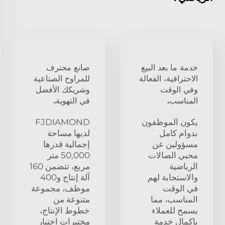
خدمة ما بعد البيع
صانع محترف
الاحترافية، الفعالة
للمراوح الصناعية
وفي الوقت
وشريكك الأفضل
المناسب.
في التهوية.
يكون الموظفون
FJDIAMOND
بدوام كامل
لديها مساحة
مسؤولين عن
إجمالية قدرها
محبي الصالات
50,000 متر
الرياضية
مربع، تتضمن 160
والاستجابة لهم
آلة إنتاج و400
في الوقت
موظف، مجموعة
المناسب، مما
متنوعة من
يسمح للعملاء
خطوط الإنتاج،
بإكمال خدمة
مختبرات اختبار