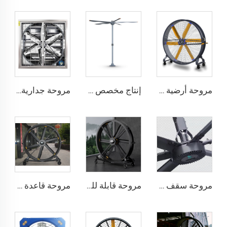
مروحة أرضية كبيرة بحجم 2 متر ومحرك PMSM قابل للحركة لمجالات الرياضة
إنتاج مخصص بمروحة عملاقة ذات حجم كبير وسرعة منخفضة قطرها 16 قدم (5 أمتار) ومزودة بمحرك PMSM
مروحة جدارية صناعية مقاس 1530 مم للحظائر المغلفة بالزنك والمصنوعة من الفولاذ المقاوم للصدأ
مروحة سقف صناعية كبيرة بطول 24 قدمًا (7.3 متر) لتوفير تهوية كبيرة في مستودعات الألبان
مروحة قابلة للحركة بهدوء قطرها 2000 ملم (80 إنش) تعمل بالتيار الكهربائي البالغ 220 فولت ومصنوعة من الألمنيوم
مروحة قاعدة بقطر 80 بوصة، جهد 220 فولت، مقاومة للماء، مناسبة للاستخدام الخارجي في الفنادق والمطاعم والمزارع والمرافق الصناعية