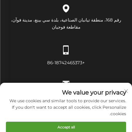
رقم 168، منطقة تيانبان الصناعية، بلدة سي بينغ، مدينة فوآن،
مقاطعة فوجيان
+86-18742465373
We value your privacy
[email protected]
We use cookies and similar tools to provide our services.
If you don't want to accept all cookies, click Personalize
cookies.
حقوق النسخ محفوظة © شركة فوجيان دايموند للتجهيزات الكهربائية
Accept all
والميكانيكية المحدودة. جميع الحقوق محفوظة
سياسة الخصوصية