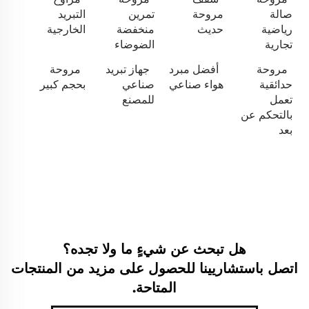
صالة
مروحة
تمرين
التبريد
رياضية
حديث
منخفضة
الخارجية
تجارية
الضوضاء
مروحة
أفضل مبرد
جهاز تبريد
مروحة
حدائقية
هواء صناعي
صناعي
بحجم كبير
تعمل
للمصنع
بالتحكم عن
بعد
هل تبحث عن شيءٍ ما ولا تجده؟
اتصل باستشاريينا للحصول على مزيد من المنتجات
المتاحة.