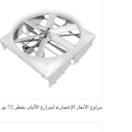
مراوح الأبقار الإعصارية لمزارع الألبان بقطر 72 بوصة لتبريد الهواء وإخراج الهواء لمزارع ا