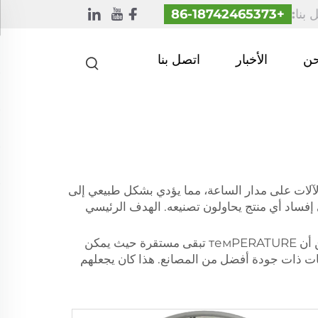
 بنا:
+86-18742465373
حن
الأخبار
اتصل بنا
 الآلات على مدار الساعة، مما يؤدي بشكل طبيعي إلى
ى إفساد أي منتج يحاولون تصنيعه. الهدف الرئيسي
بكلمات بسيطة، إذا قمنا بتفسير خصوصية هذه الآلة، فإن المبرد الصناعي يعني الذي يبرد الهواء داخل مصنعنا. هذا يضمن أن темPERATURE تبقى مستقرة حيث يمكن
ات ذات جودة أفضل من المصانع. هذا كان يجعلهم