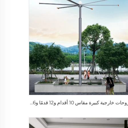
مروحات خارجية كبيرة مقاس 10 أقدام و12 قدمًا و16 قدمًا و24 قدمًا بجهد 220 فولت بمحرك PMSM