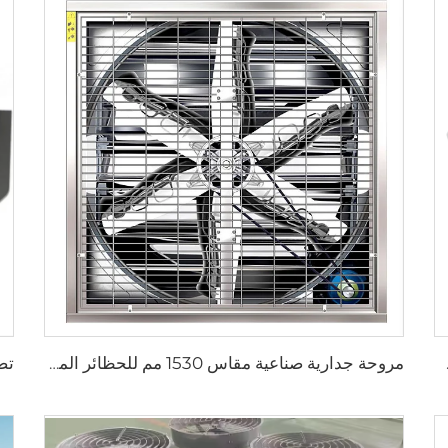
لخنازير ووحدات التهوية
مروحة جدارية صناعية مقاس 1530 مم للحظائر المغلفة بالزنك والمصنوعة من الفولاذ المقاوم للصدأ