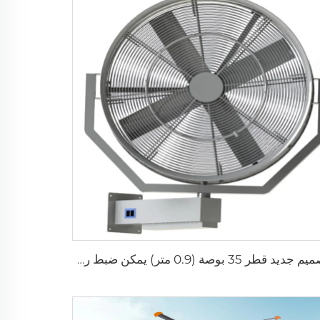
تصميم جديد قطر 35 بوصة (0.9 متر) يمكن ضبط رش الهواء يمينًا ويسارًا، مروحة رذاذ صناعية للرذاذ والماء