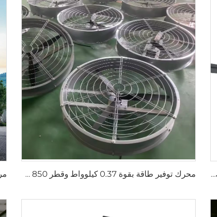
6 شفرات تصميم جديد مروحة سقف تجارية بمحرك AC
محرك توفير طاقة بقوة 0.37 كيلوواط وقطر 850 مم مع توربينات من الألمنيوم لتوفير هواء نقي، يمكن تركيبه على الحائط أو تعليقه، مروحة تهوية دائرية