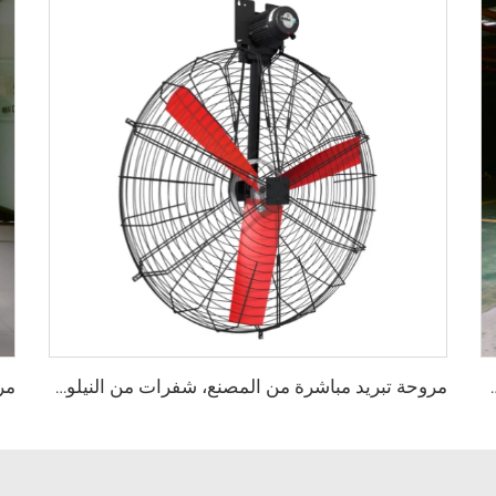
لحركة، هادئة، ارتفاع 2000 ملم، مصنوعة من الألمنيوم، مناسبة للاستخدام في المنزل
مروحة تبريد مباشرة من المصنع، شفرات من النيلون، مناسبة لاستخدامها في مستودعات الألبان ومزارع الأبقار، مروحة صناعية للتهوية