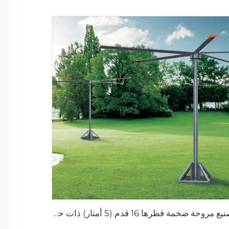
تصنيع مروحة ضخمة قطرها 16 قدم (5 أمتار) ذات حجم عالٍ وسرعة منخفضة من نوع المروحة المرفوعة على عمود