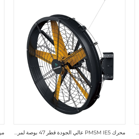
سعر مروحة التهوية والإستنزاف الصناعية لمناجم البيوت الزراعية ومزارع الدواجن والدواجن
محرك PMSM IE5 عالي الجودة قطر 47 بوصة لمروحة صناعية كبيرة للمصانع والمطاعم والفنادق بجهد 220 فولت