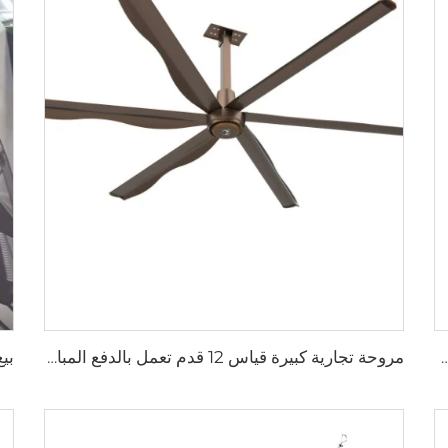
 حجم كبير وسرعة منخفضة قطرها 16 قدم (5 أمتار) ومزودة بمحرك PMSM
مروحة تجارية كبيرة قياس 12 قدم تعمل بالدفع المباشر لمدارس والمطاعم