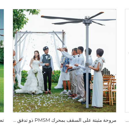
مروحة تهوية إعصارية لاستخدامها في مزارع الألبان، قطر 72 بوصة، مصنوعة من الفولاذ المقاوم للصدأ، تحتوي على 6 قطع
مروحة مثبتة على السقف بمحرك PMSM ذو تدفق هواء عالي الجهد 220 فولت قطرها 16 قدم (5 أمتار) كبيرة تقف على عمود