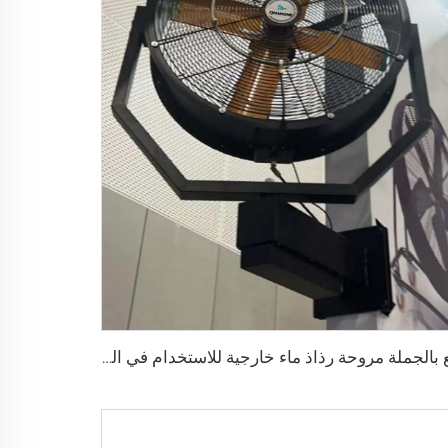
بيع بالجملة مروحة رذاذ ماء خارجية للاستخدام في المطاعم، تعمل بجهد 220 فولت، تبريد هوائي صيفي متذبذب