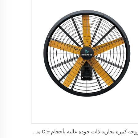
مروحة كبيرة تجارية ذات جودة عالية بأحجام 0.9 متر و1.2 متر، مخصصة للأماكن الكبيرة مثل المصانع والمطاعم والمزارع والفندقة، محرك 220 فولت