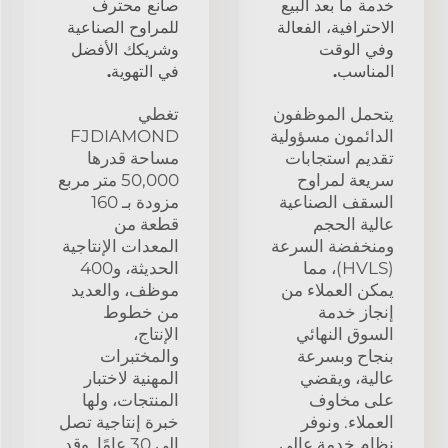
خدمة ما بعد البيع
صانع محترف
الاحترافية، الفعالة
للمراوح الصناعية
وفي الوقت
وشريكك الأفضل
المناسب.
في التهوية.
يتحمل الموظفون
تغطي
الدائمون مسؤولية
FJDIAMOND
تقديم استجابات
مساحة قدرها
سريعة لمراوح
50,000 متر مربع
السقف الصناعية
مزودة بـ 160
عالية الحجم
قطعة من
ومنخفضة السرعة
المعدات الإنتاجية
(HVLS)، مما
الحديثة، و400
يمكن العملاء من
موظف، والعديد
إنجاز خدمة
من خطوط
السوق النهائي
الإنتاج،
بنجاح وبسرعة
والمختبرات
عالية، ويقضي
المهنية لاختبار
على مخاوف
المنتجات، ولها
العملاء. ونوفر
خبرة إنتاجية تصل
نظام خدمة عالي
إلى 30 عامًا. وقد