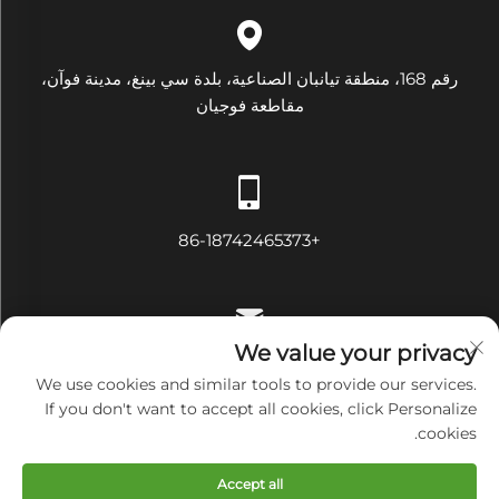
رقم 168، منطقة تيانبان الصناعية، بلدة سي بينغ، مدينة فوآن،
مقاطعة فوجيان
+86-18742465373
We value your privacy
[email protected]
We use cookies and similar tools to provide our services.
If you don't want to accept all cookies, click Personalize
cookies.
حقوق النسخ محفوظة © شركة فوجيان دايموند للتجهيزات الكهربائية
Accept all
والميكانيكية المحدودة. جميع الحقوق محفوظة
سياسة الخصوصية