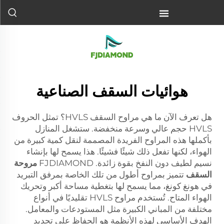
هوائيات السقف الصناعية
هل تعرف الآن ما هي مراوح السقف HVLS؟ تمثل الحروف
HVLS حجم عالي وسرعة منخفضة. ستشغل المنازل
بأكملها هذه المراوح الفريدة المصممة لنقل كمية كبيرة من
الهواء، لكنها تفعل ذلك شيئًا فشيئًا. هذا يسمح لها بإنشاء
نسيم لطيف دون النفخ بقوة زائدة. FJDIAMOND
مروحة
السقف
تتميز بمراوح أطول من تلك الخاصة بمرفق التبريد
في هونغ كونغ، مما يسمح لها بتغطية مساحة أكبر وتحريك
الهواء المتاح. تُستخدم مراوح HVLS تقليديًا في أنواع
مختلفة من المباني الكبيرة مثل المستودعات والمعامل.
الهدف الأساسي لهذه الأنظمة هو الحفاظ على تجديد