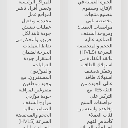
الخبرة العملية في
للمراكز الرئيسية،
الإنتاج، وسيقوم
وتعيين أفراد ثابتين
بتصنيع منتجات
لمواقع عمل
مخصصة تلبي
محددة، وتفعيل
مواصفات العميل؛
عمليات تفتيش
ومروحة السقف
جودة ثابتة لكل
الصناعية عالية
فريق، والتحكم في
الحجم والمنخفضة
نقاط العمليات
السرعة (HVLS)
الحرجة لضمان
فائقة الكفاءة في
استقرار جودة
استهلاك الطاقة،
العمليات،
وتتميّز بتصنيف
والمورِّدون
استهلاك طاقة
المستقرون، مع
عالي الجودة من
وجود موظفين
الفئة IE5، مع
متفرغين لمراقبة
التركيز على
جودة مورِّدي
مواصفات المنتج
مراوح السقف
وقاعدة واسعة من
الصناعية عالية
فئات العملاء
الحجم والمنخفضة
كأساسٍ لفهم
السرعة (HVLS)
احتياجات العملاء
وإجراء عمليات