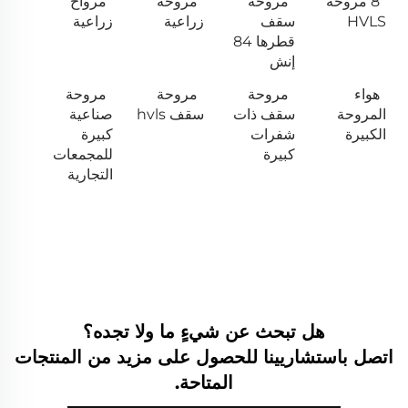
8 مروحة
مروحة
مروحة
مرواح
HVLS
سقف
زراعية
زراعية
قطرها 84
إنش
هواء
مروحة
مروحة
مروحة
المروحة
سقف ذات
سقف hvls
صناعية
الكبيرة
شفرات
كبيرة
كبيرة
للمجمعات
التجارية
هل تبحث عن شيءٍ ما ولا تجده؟
اتصل باستشاريينا للحصول على مزيد من المنتجات
المتاحة.