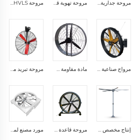
مروحة جدارية صناعية مقاس 1530 مم للحظائر المغلفة بالزنك والمصنوعة من الفولاذ المقاوم للصدأ
مروحة تهوية قطرها 1.2 متر لمزرعة الأبقار مروحة استنزاف خضراء لمزرعة الأبقار مروحة استنزاف الحليب
مروحة HVLS بطول 24 قدمًا (7.3 متر) كبيرة الحجم، مروحة سقف صناعية كهربائية لمزارع الأبقار والمستودعات
مرواح صناعية مثبتة على الحائط بسرعة عالية جودة عالية مع محرك 220 فولت لمصانع المستشفيات والمطاعم والمزارع والفنادق
مادة مقاومة طويلة الأمد بسعر مصنع عالي الجودة 950 مم مروحة تهوية جدارية دائرية لمزرعة الأبقار
مروحة تبريد مباشرة من المصنع، شفرات من النيلون، مناسبة لاستخدامها في مستودعات الألبان ومزارع الأبقار، مروحة صناعية للتهوية
إنتاج مخصص بمروحة عملاقة ذات حجم كبير وسرعة منخفضة قطرها 16 قدم (5 أمتار) ومزودة بمحرك PMSM
مروحة قاعدة بقطر 80 بوصة، قابلة للحركة، هادئة، ارتفاع 2000 ملم، مناسبة للاستخدام في المنازل والمرافق الصناعية والمطاعم، تعمل بجهدين 220 فولت/380 فولت، مصنوعة من الألمنيوم
مورد مصنع لمراوح تدوير حجم 72 إنش نظام تهوية توفير طاقة لمزرعة الماشية