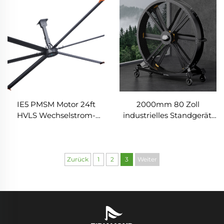
IE5 PMSM Motor 24ft
2000mm 80 Zoll
HVLS Wechselstrom-
industrielles Standgerät,
Antrieb 7.3m
beweglicher leiser Steh-
Elektrolüfter, große
Lüfter
industrielle Deckenlüfter
für Milchereien, 380V
Zurück
1
2
3
Weiter
Spannung für
Lagerhäuser