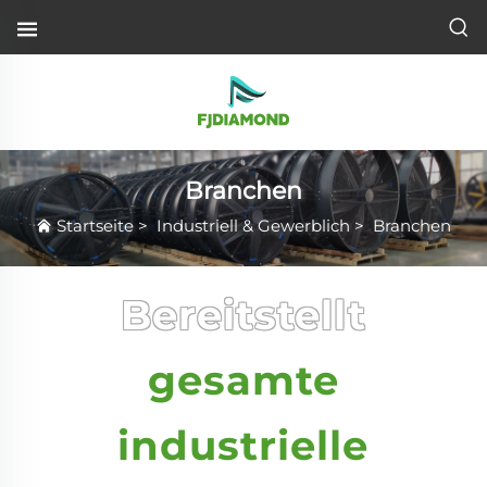
Branchen
Startseite
>
Industriell & Gewerblich
>
Branchen
Bereitstellt
gesamte
industrielle