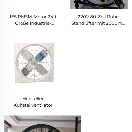
IE5 PMSM-Motor 24ft
220V 80-Zoll Ruhe-
Große Industrie-
Standlüfter mit 2000mm
Deckenventilatoren
Aluminiumgestell,
HVLS-Typ mit AC-Strom
beweglicher Bodenlüfter
7,3m Elektrische
für Fitnessstudios,
Ventilatoren für
Restaurants, Bauernhöfe,
Milchfabriken 380V
Produktionsanlagen
Spannung
Hersteller
Kuhstallventilator
Abluftventilator für
tägliche Belüftung von
Kuhfarmen