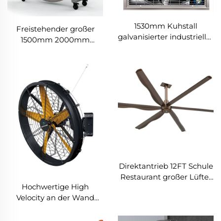
1530mm Kuhstall
Freistehender großer
galvanisierter industrieller
1500mm 2000mm
rostfreier Stahlwandlüfter,
beweglicher brushloser
Ventilations-Abluftlüfter
Industrie-Kühlungs-
Lüfter, Fitnessstudio-
Lüfter
Direktantrieb 12FT Schule
Restaurant großer Lüfter
Hochwertige High
hvls gewerblicher
Velocity an der Wand
Deckenlüfter
montierte Industriefans
für Lagerhallen