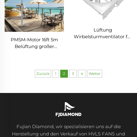
Lüftung
Wirbelsturmventilator für
PMSM-Motor 16ft 5m
Milchviehfarm Ventilator
Belüftung großer
Wirbelsturm
stehender
Außenventilatoren Kühe
Säulenlufthansa
72 Zoll OEM Edelstahl AC
montierter
Wandventilator 6 Stück
Deckenventilator,
Zurück
1
2
3
4
Weiter
Stangenschaltventilator
Fujian Diamond, wir spezialisieren uns auf die
Herstellung und den Verkauf von HVLS FANS und