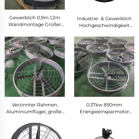
Gewerblich 0,9m 1,2m
Industrie- & Gewerblich
Wandmontage Großer
Hochgeschwindigkeit
Ventilator 220V Motor für
0,9m 1,2m Wandmontage
Fertigungsbetriebe
Großer Ventilator
Restaurants Farmen
Hotels
Verzinnter Rahmen,
0.37kw 850mm
Aluminiumflügel, großer
Energieeinsparmotor
Luftdurchsatz, hohe
langer Luftstrom,
Geschwindigkeit, 950mm
Aluminiumflügel, großer
runder Kuhstallventilator
Luftdurchsatz, wandle
oder hängender runder