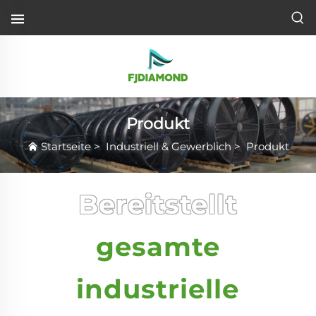
Produkt
Startseite
>
Industriell & Gewerblich
>
Produkt
Bereitstellt
gesamte
industrielle