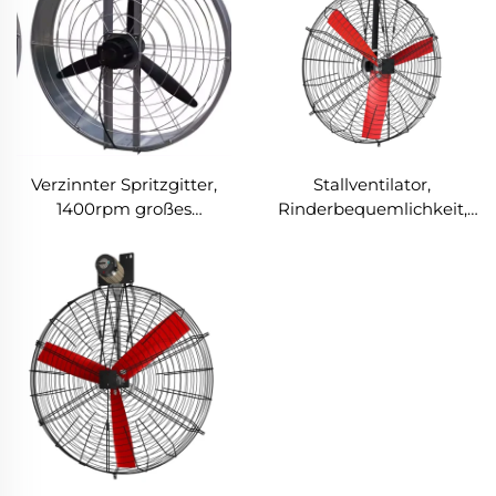
Lüftungsventilator
Verzinnter Spritzgitter,
Stallventilator,
1400rpm großes
Rinderbequemlichkeit,
Volumen, 950mm runder
Milchviehfarm-Lüftung,
hängender Ventilator für
Kühlung, industrieller
Kuhställe
hängender Ventilator