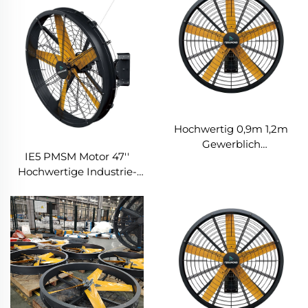
Hochwertig 0,9m 1,2m
Gewerblich
IE5 PMSM Motor 47''
Wandmontage Großer
Hochwertige Industrie-
Ventilator Für Große
Farm- &
Räume
Lagerhausventilatoren
Fertigungsbetriebe
Für Fertigungsbetriebe
Restaurants Farmen
Restaurants Hotels 220V
Hotels 220V Motor
Spannung