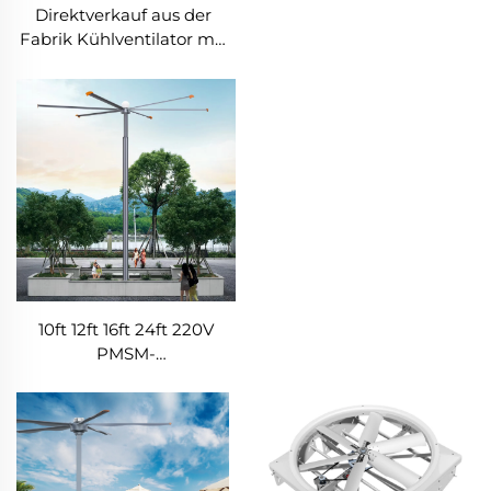
Direktverkauf aus der
Fabrik Kühlventilator mit
Nylonflügeln, 380V Motor
für Milchviehställe,
wandmontierter
Kühlventilator für
Milchkühe und
Farmhäuser
10ft 12ft 16ft 24ft 220V
PMSM-
Außenluftgroßventilatoren