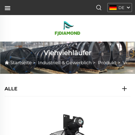
DE
Viehviehläufer
Startseite
>
Industriell & Gewerblich
>
Produkt
>
Viehviehläufer
ALLE