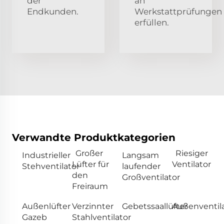
der
an
Endkunden.
Werkstattprüfungen
erfüllen.
Verwandte Produktkategorien
Großer
Riesiger
Industrieller
Langsam
Lüfter für
Ventilator
Stehventilator
laufender
den
Großventilator
Freiraum
Außenlüfter
Verzinnter
Gebetssaallüfter
Außenventil
Gazeb
Stahlventilator