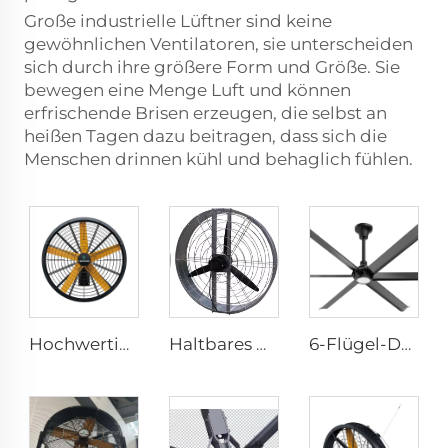
Große industrielle Lüftner sind keine
gewöhnlichen Ventilatoren, sie unterscheiden
sich durch ihre größere Form und Größe. Sie
bewegen eine Menge Luft und können
erfrischende Brisen erzeugen, die selbst an
heißen Tagen dazu beitragen, dass sich die
Menschen drinnen kühl und behaglich fühlen.
Hochwertig 0,9m 1,2m Wandmontage Großer Ventilator Für Lagerhäuser 220V Motor Kern Für Fertigungsbetriebe Restaurants Farmen Hotels
Haltbares Material, großes Volumen, Fabrikpreis, hohe Qualität, 950mm runder wandmontierter Lüftungsventilator für Kuhställe
6-Flügel-Deckenventilator für den Heimgebrauch Commercial Fan Büro und Wohnzimmer LED-Deckenventilator