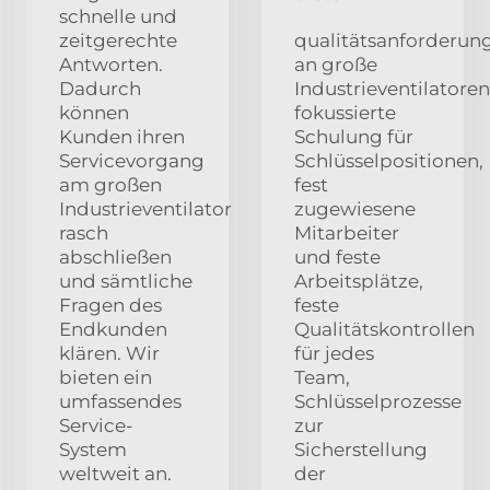
schnelle und
zeitgerechte
qualitätsanforderun
Antworten.
an große
Dadurch
Industrieventilatoren
können
fokussierte
Kunden ihren
Schulung für
Servicevorgang
Schlüsselpositionen,
am großen
fest
Industrieventilator
zugewiesene
rasch
Mitarbeiter
abschließen
und feste
und sämtliche
Arbeitsplätze,
Fragen des
feste
Endkunden
Qualitätskontrollen
klären. Wir
für jedes
bieten ein
Team,
umfassendes
Schlüsselprozesse
Service-
zur
System
Sicherstellung
weltweit an.
der