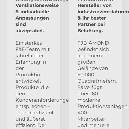
Ventilationsweise
Hersteller von
& individuelle
Industrieventilatoren
Anpassungen
& Ihr bester
sind
Partner bei
akzeptabel.
Belüftung.
Ein starkes
FJDIAMOND
F&E-Team mit
befindet sich
jahrelanger
auf einem
Erfahrung in
großen
der
Gelände von
Produktion
50.000
entwickelt
Quadratmetern.
Produkte, die
Es verfügt
den
über 160
Kundenanforderungen
moderne
entsprechen –
Produktionsanlagen,
energieeffizient
400
und äußerst
Mitarbeiter
effizient. Der
und mehrere