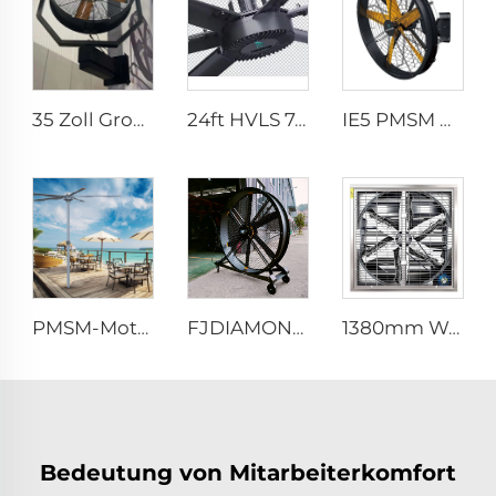
35 Zoll Großhändler Neuer Sommer Wasserdunst-Lüfter für Fabriken, Werkstätten, Schwenk-Sprühlüfter, Dunst-Kühlungs-Lüfter
24ft HVLS 7,3m Elektrische große industrielle Deckenventilatoren Starke Belüftung für Milchwirtschaftslagerhallen
IE5 PMSM Motor 47'' Hochwertige Industrie-Farm- & Lagerhausventilatoren Für Fertigungsbetriebe Restaurants Hotels 220V Spannung
PMSM-Motor 16ft 5m Belüftung großer stehender Säulenlufthansa montierter Deckenventilator, Stangenschaltventilator
FJDIAMOND Ventilator WIFI Handy-Steuerung 1,5m 2m 80-Zoll Beweglicher leiser Pedestalventilator 2000mm Aluminium-Stehfußbodengymventilator
1380mm Wandmontage Kühe- und Geflügelzucht-Kühllüfter Fabrikationsabluftlüfter Werkstatt-Abluftlüfter
Bedeutung von Mitarbeiterkomfort