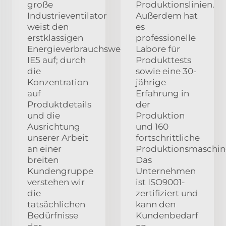
große
Produktionslinien.
Industrieventilator
Außerdem hat
weist den
es
erstklassigen
professionelle
Energieverbrauchswert
Labore für
IE5 auf; durch
Produkttests
die
sowie eine 30-
Konzentration
jährige
auf
Erfahrung in
Produktdetails
der
und die
Produktion
Ausrichtung
und 160
unserer Arbeit
fortschrittliche
an einer
Produktionsmaschin
breiten
Das
Kundengruppe
Unternehmen
verstehen wir
ist ISO9001-
die
zertifiziert und
tatsächlichen
kann den
Bedürfnisse
Kundenbedarf