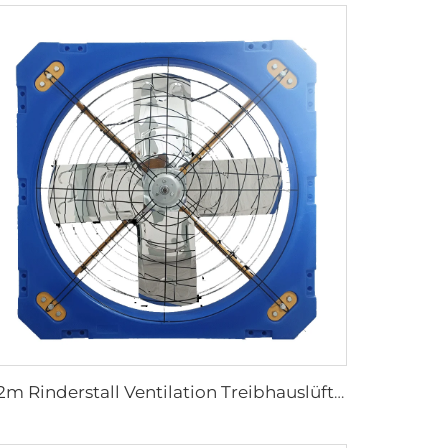
1,2m Rinderstall Ventilation Treibhauslüfter Milchvieh Abgase Lüfter Kuhstall Abgase