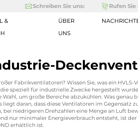
Schreiben Sie uns:
Rufen Sie 
L &
ÜBER
NACHRICHT
CH
UNS
dustrie-Deckenvent
oßer Fabrikventilatoren? Wissen Sie, was ein HVLS-Ve
 die speziell für industrielle Zwecke hergestellt wurd
te Wahl, um große Bereiche abzukühlen. Was genau b
 liegt daran, dass diese Ventilatoren im Gegensatz 
, bei niedrigeren Drehzahlen eine Menge an Luft bew
 nur minimaler Energieverbrauch entsteht, ist der E
D erhältlich ist.