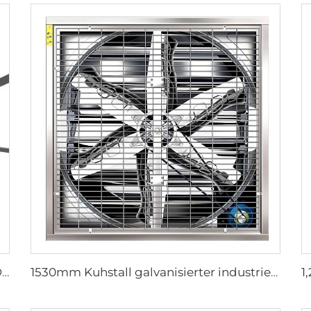
6 Klingen Neues Design Kommerzieller Deckenventilator mit AC-Motor
1530mm Kuhstall galvanisierter industrieller rostfreier Stahlwandlüfter, Ventilations-Abluftlüfter