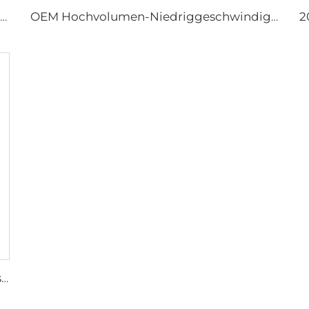
Direktverkauf aus der Fabrik Nylonflügel Kühlventilator für Milchviehställe und Rindfarmhäuser, industrielle Lüftungsventilatoren
OEM Hochvolumen-Niedriggeschwindigkeit 16ft 5m PMSM-Motor Riesenfan, Stangentyp-Fan
Fabriklieferant 72-Zoll Wirbelzirkulationsventilatoren Energieeinsparndes Belüftungssystem für Rinderställe Dachlüftungen