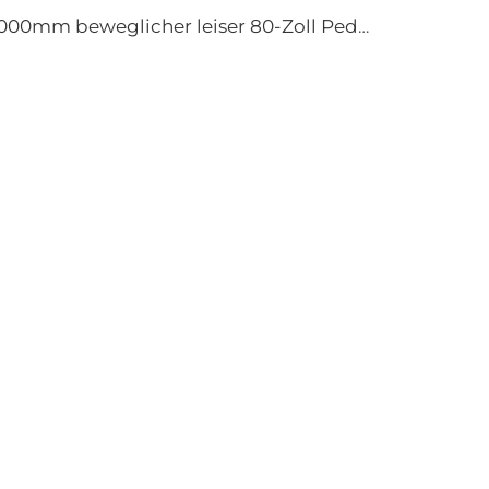
2000mm beweglicher leiser 80-Zoll Pedestalventilator für Haushalte Produktionsstätten Restaurants 220V/380V Aluminium-Stehfußbodenventilator