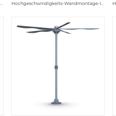
24ft 7,3m HVLS Ventilator Großes Ass großes Ventilatorkonstrukt Elektrischer Industrie-Deckenbarnventilator
Hochgeschwindigkeits-Wandmontage-Industriefans für Lagerhallen, hohe Qualität mit 220V-Motor für Fertigungsbetriebe, Restaurants, Bauernhöfe und Hotels