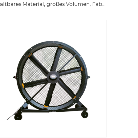
Haltbares Material, großes Volumen, Fabrikpreis, hohe Qualität, 950mm runder wandmontierter Lüftungsventilator für Kuhställe