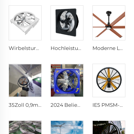
Wirbelsturm Milchviehfarm Kühe Ventilatoren 72 Zoll Blasen Kühlung Abgasklappenventilatoren für Schweinefarm Hoggery Lüftungsanlagen
Hochleistungs-380V-Axialventilator mit hoher Luftleistung – IP66 wasserdichte industrielle Lüftungslösung
Moderne LED-Deckenleuchte AC-Motor Leise für den Heimgebrauch Fernbedienung für Schlafzimmer Wohnzimmer Großhandel
35Zoll 0,9m Außengewerbe Wasserspraykühler Luftkühlung Elektrischer Nebelbefeuchter Wandlüfter
2024 Beliebt 1140 1380mm Großluftleistung Abluftventilator Kühe Scheunen Lüftung Kühlung Ventilator
IE5 PMSM-Motor 47'' Hohe Qualität Wandmontage-Industriefans für Lagerhallen