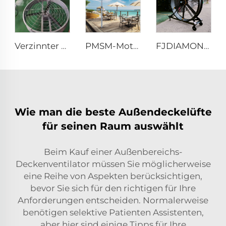
Verzinnter Rahmen, Aluminiumflügel, großer Luftdurchsatz, hohe Geschwindigkeit, 950mm runder Kuhstallventilator
PMSM-Motor 16ft 5m Belüftung großer stehender Säulenlufthansa montierter Deckenventilator, Stangenschaltventilator
FJDIAMOND Ventilator WIFI Handy-Steuerung 1,5m 2m 80-Zoll Beweglicher leiser Pedestalventilator 2000mm Aluminium-Stehfußbodengymventilator
Wie man die beste Außendeckelüfte
für seinen Raum auswählt
Beim Kauf einer Außenbereichs-
Deckenventilator müssen Sie möglicherweise
eine Reihe von Aspekten berücksichtigen,
bevor Sie sich für den richtigen für Ihre
Anforderungen entscheiden. Normalerweise
benötigen selektive Patienten Assistenten,
aber hier sind einige Tipps für Ihre