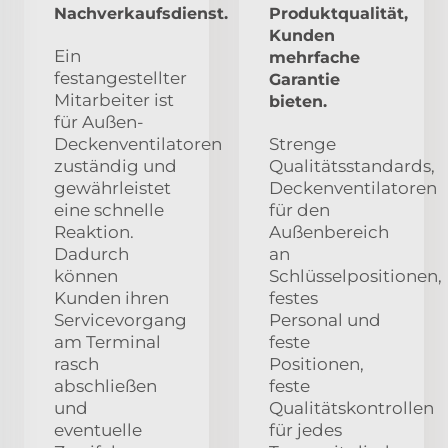
Nachverkaufsdienst.
Produktqualität,
Kunden
Ein
mehrfache
festangestellter
Garantie
Mitarbeiter ist
bieten.
für Außen-
Deckenventilatoren
Strenge
zuständig und
Qualitätsstandards,
gewährleistet
Deckenventilatoren
eine schnelle
für den
Reaktion.
Außenbereich
Dadurch
an
können
Schlüsselpositionen,
Kunden ihren
festes
Servicevorgang
Personal und
am Terminal
feste
rasch
Positionen,
abschließen
feste
und
Qualitätskontrollen
eventuelle
für jedes