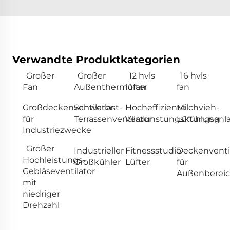
Verwandte Produktkategorien
Großer
Großer
12 hvls
16 hvls
Fan
Außenthermofan
lüfter
fan
Großdeckenventilator
Schwerlast-
Hocheffiziente
Milchvieh-
für
Terrassenventilator
Verdunstungskühlung
Lüftungsanl
Industriezwecke
Großer
Industrieller
Fitnessstudio-
Deckenventi
Hochleistungs-
Großkühler
Lüfter
für
Gebläseventilator
Außenberei
mit
niedriger
Drehzahl