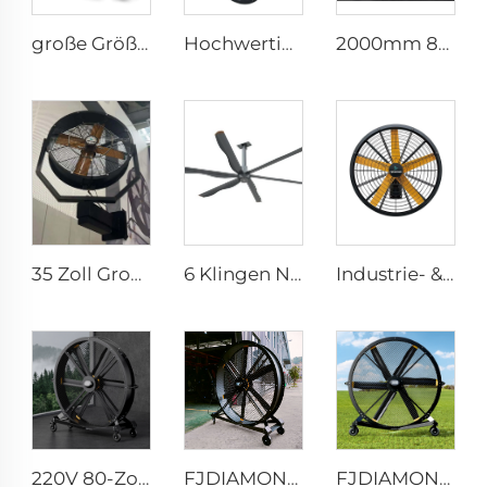
große Größe 2m PMSM bewegliche große Standfußböden für Sportbereiche
Hochwertige High Velocity an der Wand montierte Industriefans für Lagerhallen
2000mm 80 Zoll industrielles Standgerät, beweglicher leiser Steh-Lüfter
35 Zoll Großhändler Neuer Sommer Wasserdunst-Lüfter für Fabriken, Werkstätten, Schwenk-Sprühlüfter, Dunst-Kühlungs-Lüfter
6 Klingen Neues Design Kommerzieller Deckenventilator mit AC-Motor
Industrie- & Gewerblich Hochgeschwindigkeit 0,9m 1,2m Wandmontage Großer Ventilator
220V 80-Zoll-Ruhe-Pedestalventilator 2000mm Aluminium-Stehlufthubventilator
FJDIAMOND Ventilator WIFI Handy-Steuerung 1,5m 2m 80-Zoll Beweglicher leiser Pedestalventilator 2000mm Aluminium-Stehfußbodengymventilator
FJDIAMOND 1,5m 2m 80-Zoll Beweglicher Pedestalventilator WIFI Steuerung Ruhe Gym-Aluminium-Stehfußbodenlüftungsventilator