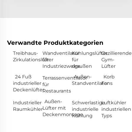
Verwandte Produktkategorien
Treibhaus-
Wandventilator
Kühlungslüfter
Oszillierende
Zirkulationslüfter
für
für
Gym-
Industriezweige
draußen
Lüfter
24 Fuß
Außen-
Korb
Terrassenventilator
industrieller
Standventilator
Fans
für
Deckenlüfter
Restaurants
Außen-
Industrieller
Schwerlastige
Luftkühler
Lüfter mit
Raumkühler
industrielle
industriellen
Deckenmontage
Kühlung
Typs