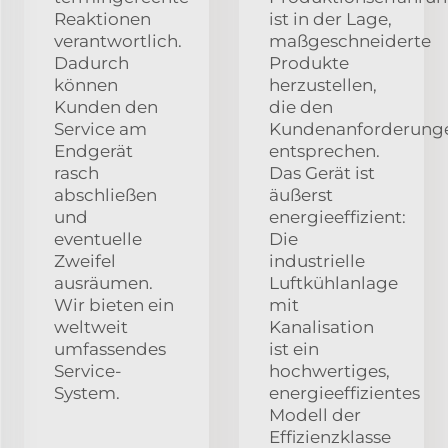
Reaktionen
ist in der Lage,
verantwortlich.
maßgeschneiderte
Dadurch
Produkte
können
herzustellen,
Kunden den
die den
Service am
Kundenanforderung
Endgerät
entsprechen.
rasch
Das Gerät ist
abschließen
äußerst
und
energieeffizient:
eventuelle
Die
Zweifel
industrielle
ausräumen.
Luftkühlanlage
Wir bieten ein
mit
weltweit
Kanalisation
umfassendes
ist ein
Service-
hochwertiges,
System.
energieeffizientes
Modell der
Effizienzklasse