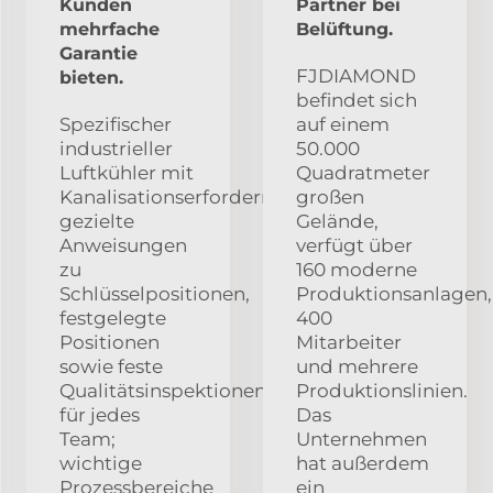
Kunden
Partner bei
mehrfache
Belüftung.
Garantie
FJDIAMOND
bieten.
befindet sich
Spezifischer
auf einem
industrieller
50.000
Luftkühler mit
Quadratmeter
Kanalisationserfordernissen;
großen
gezielte
Gelände,
Anweisungen
verfügt über
zu
160 moderne
Schlüsselpositionen,
Produktionsanlagen,
festgelegte
400
Positionen
Mitarbeiter
sowie feste
und mehrere
Qualitätsinspektionen
Produktionslinien.
für jedes
Das
Team;
Unternehmen
wichtige
hat außerdem
Prozessbereiche
ein