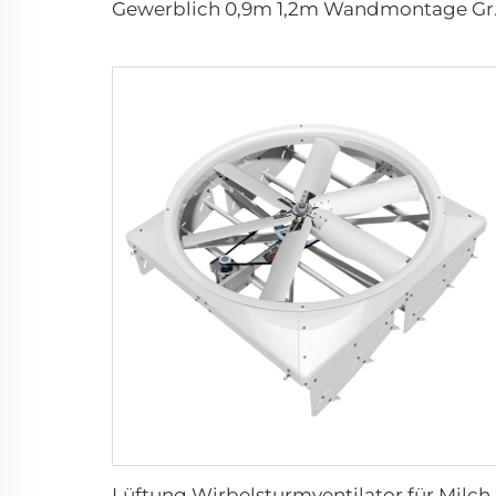
Gewerblich 0,9m 1,2m W
Lüftung Wirbelsturmventilator für Milchviehfarm Ventilator Wirbelsturm