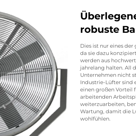
Überlegene
robuste B
Dies ist nur eines der
da sie dazu konzipiert
werden aus hochwertig
jahrelang halten. All
Unternehmen nicht st
Industrie-Lüfter sind
einen großen Vorteil 
arbeitenden Arbeitspl
weiterzuarbeiten, be
Wartung, damit die Luf
wohlfühlen.