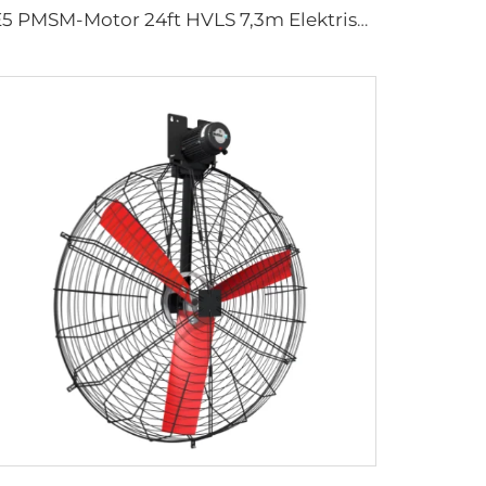
IE5 PMSM-Motor 24ft HVLS 7,3m Elektrische Ventilatoren Große industrielle Deckenventilatoren für Milchwirtschaft, Lagerhallen