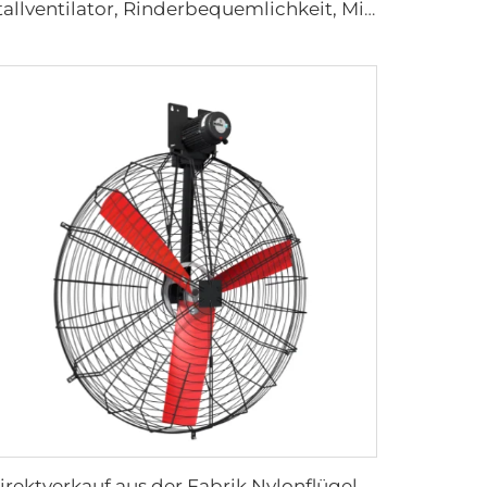
Stallventilator, Rinderbequemlichkeit, Milchviehfarm-Lüftung, Kühlung, industrieller hängender Ventilator
Direktverkauf aus der Fabrik Nylonflügel Kühlventilator für Milchviehställe und Rindfarmhäuser, industrielle Lüftungsventilatoren