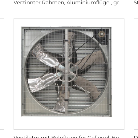
andmontage Großer Ventilator 220V Motor für Fertigungsbetriebe Restaurants Farmen Hotels
Verzinnter Rahmen, Aluminiumflügel, großer Luftdurchsatz, hohe Geschwindigkeit, 950mm runder Kuhstallventilator
 Außenventilatoren Kühe 72 Zoll OEM Edelstahl AC Wandventilator 6 Stück
Ventilator mit Belüftung für Geflügel-Hühner-Farm Abzugslüfter