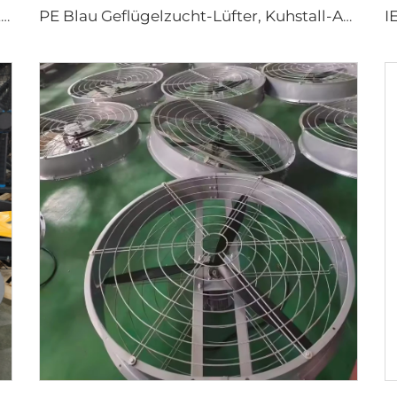
1,2m Rinderstall Ventilation Treibhauslüfter Milchvieh Abgase Lüfter Kuhstall Abgase
PE Blau Geflügelzucht-Lüfter, Kuhstall-Abluftlüfter zur Kühlung von Geflügelzuchtbetrieben, Rinder- und Milchbetrieben, Abluftlüfter