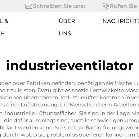
Schreiben Sie uns:
Rufen Sie 
L &
ÜBER
NACHRICHT
CH
UNS
industrieventilator
en oder Fabriken befinden, benötigen sie frische Lu
eit zu leisten. Dazu gibt es speziell entwickelte M
Funktionen übernehmen. Industrielüfter kommen in v
ens einer Luftströmung, die Menschen beim Arbeite
ndustrielle Lüftungsfächer. Sie sind in der Lage, vi
r, die dafür ausgelegt sind, auch in schwierigen Um
sehr laut werden kann; Sie sind großartig für ungewöh
g durch, wobei sie problemlos operieren können, im 