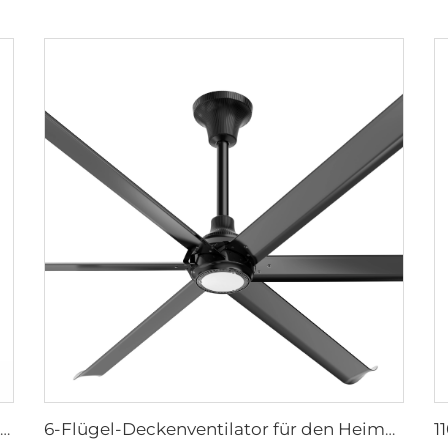
750W Industrieportabler Evaporativer Luftkühler
6-Flügel-Deckenventilator für den Heimgebrauch Commercial Fan Büro und Wohnzimmer LED-Deckenventilator