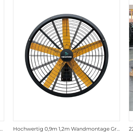
Größe 2m PMSM bewegliche große Standfußböden für Sportbereiche
Hochwertig 0,9m 1,2m Wandmontage Großer Ventilator Für Lagerhäuser 220V Motor Kern Für Fertigungsbetriebe Restaurants Farmen Hotels