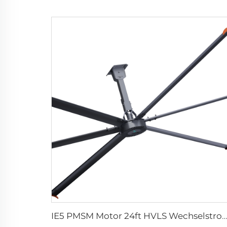
IE5 PMSM Motor 24ft HVLS Wechselstrom-Antrieb 7.3m Elektrolüfter, große industrielle Deckenlüfter für Milchereien, 380V Spannung für Lagerhäuser