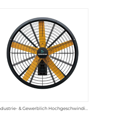
Industrie- & Gewerblich Hochgeschwindigkeit 0,9m 1,2m Wandmontage Großer Ventilator