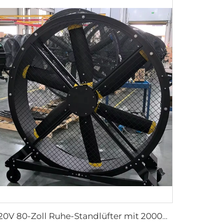
220V 80-Zoll Ruhe-Standlüfter mit 2000mm Aluminiumgestell, beweglicher Bodenlüfter für Fitnessstudios, Restaurants, Bauernhöfe, Produktionsanlagen