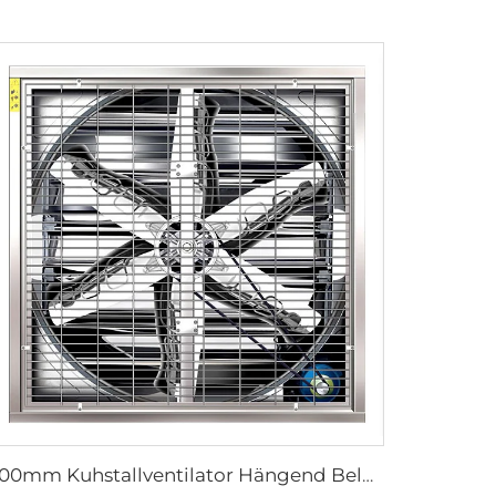
1100mm Kuhstallventilator Hängend Belüftung Kühlung Abzugslüfter mit großem Luftdurchsatz negativer Druckzentifugallüfter Landwirtschaft