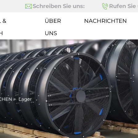
Schreiben Sie uns:
Rufen Sie 
 &
ÜBER
NACHRICHTEN
H
UNS
CHEN
>
Lager