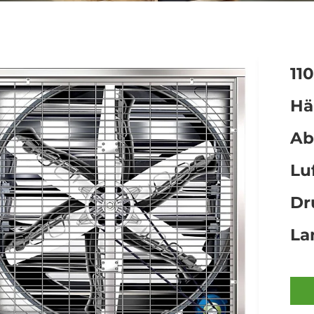
11
Hä
Ab
Lu
Dr
La