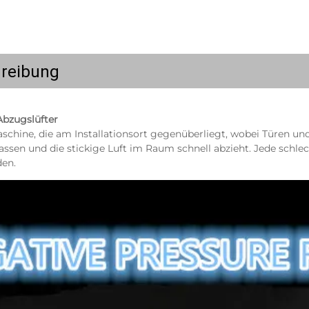
reibung
Abzugslüfter 
aschine, die am Installationsort gegenüberliegt, wobei Türen und 
assen und die stickige Luft im Raum schnell abzieht. Jede schlech
en. 