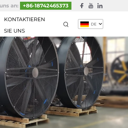
uns an:
+86-18742465373
KONTAKTIEREN
DE
SIE UNS