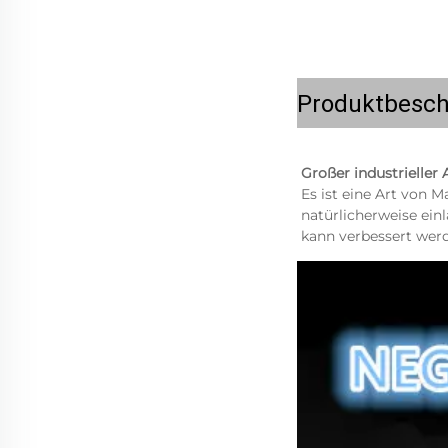
Produktbesch
Großer industrieller 
Es ist eine Art von M
natürlicherweise einl
kann verbessert werd