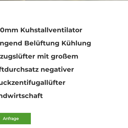
00mm Kuhstallventilator
ngend Belüftung Kühlung
zugslüfter mit großem
ftdurchsatz negativer
uckzentifugallüfter
ndwirtschaft
Anfrage