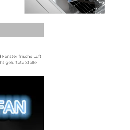
Fenster frische Luft 
t gelüftete Stelle 