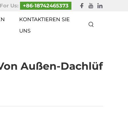
 For Us:
+86-18742465373
EN
KONTAKTIEREN SIE
UNS
 Von Außen-Dachlüf