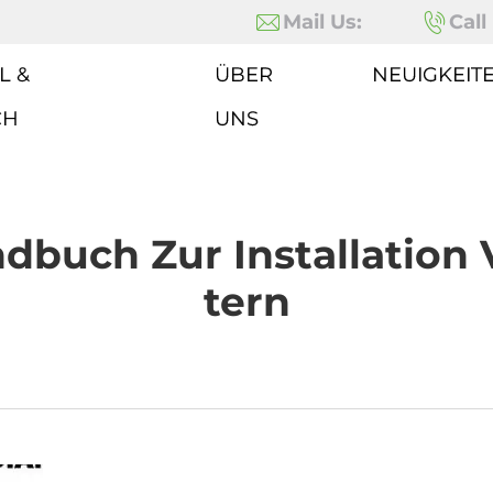
Mail Us:
Call
L &
ÜBER
NEUIGKEIT
CH
UNS
ndbuch Zur Installation
Tern