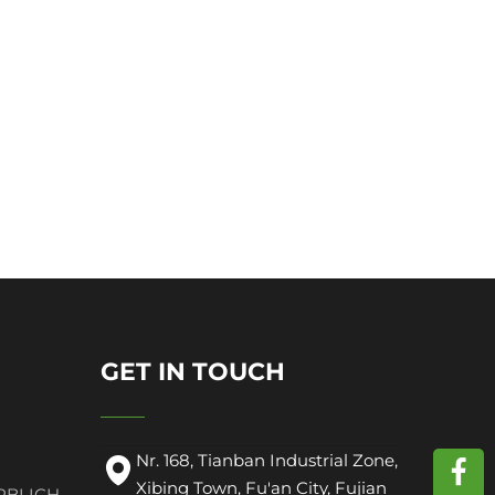
GET IN TOUCH
Nr. 168, Tianban Industrial Zone,
Xibing Town, Fu'an City, Fujian
RBLICH