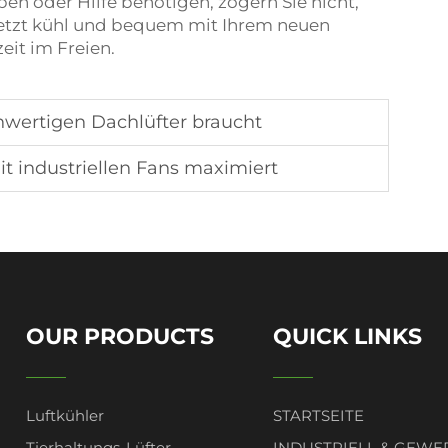
en oder Hilfe benötigen, zögern Sie nicht,
 jetzt kühl und bequem mit Ihrem neuen
eit im Freien.
hwertigen Dachlüfter braucht
t industriellen Fans maximiert
OUR PRODUCTS
QUICK LINKS
Luftkühler
STARTSEITE
Tierhaltungs-Lüfter
INDUSTRIELL & GEWE