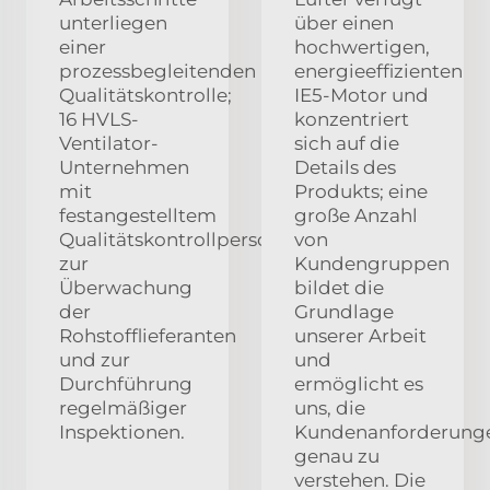
unterliegen
über einen
einer
hochwertigen,
prozessbegleitenden
energieeffizienten
Qualitätskontrolle;
IE5-Motor und
16 HVLS-
konzentriert
Ventilator-
sich auf die
Unternehmen
Details des
mit
Produkts; eine
festangestelltem
große Anzahl
Qualitätskontrollpersonal
von
zur
Kundengruppen
Überwachung
bildet die
der
Grundlage
Rohstofflieferanten
unserer Arbeit
und zur
und
Durchführung
ermöglicht es
regelmäßiger
uns, die
Inspektionen.
Kundenanforderung
genau zu
verstehen. Die