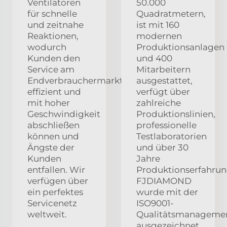
Ventilatoren
50.000
für schnelle
Quadratmetern,
und zeitnahe
ist mit 160
Reaktionen,
modernen
wodurch
Produktionsanlagen
Kunden den
und 400
Service am
Mitarbeitern
Endverbrauchermarkt
ausgestattet,
effizient und
verfügt über
mit hoher
zahlreiche
Geschwindigkeit
Produktionslinien,
abschließen
professionelle
können und
Testlaboratorien
Ängste der
und über 30
Kunden
Jahre
entfallen. Wir
Produktionserfahrun
verfügen über
FJDIAMOND
ein perfektes
wurde mit der
Servicenetz
ISO9001-
weltweit.
Qualitätsmanagement
ausgezeichnet