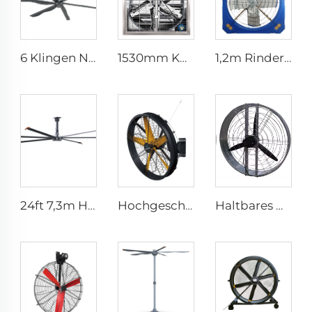
6 Klingen Neues Design Kommerzieller Deckenventilator mit AC-Motor
1530mm Kuhstall galvanisierter industrieller rostfreier Stahlwandlüfter, Ventilations-Abluftlüfter
1,2m Rinderstall Ventilation Treibhauslüfter Milchvieh Abgase Lüfter Kuhstall Abgase
24ft 7,3m HVLS Ventilator Großes Ass großes Ventilatorkonstrukt Elektrischer Industrie-Deckenbarnventilator
Hochgeschwindigkeits-Wandmontage-Industriefans für Lagerhallen, hohe Qualität mit 220V-Motor für Fertigungsbetriebe, Restaurants, Bauernhöfe und Hotels
Haltbares Material, großes Volumen, Fabrikpreis, hohe Qualität, 950mm runder wandmontierter Lüftungsventilator für Kuhställe