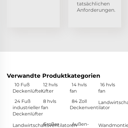
tatsächlichen
Anforderungen.
Verwandte Produktkategorien
10 Fuß
12 hvls
14 hvls
16 hvls
Deckenlüfter
lüfter
fan
fan
24 Fuß
8 hvls
84 Zoll
Landwirtscha
industrieller
fan
Deckenventilator
Deckenlüfter
Großer
Außen-
Landwirtschaftsventilatoren
Wandmontie