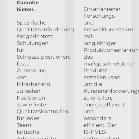
Garantie
Ein erfahrener
bieten.
Forschungs-
Spezifische
und
Qualitätsanforderungen,
Entwicklungsteam
zielgerichtete
mit
Schulungen
langjähriger
für
Produktionserfahrun
Schlüsselpositionen,
das
feste
maßgeschneiderte
Zuordnung
Produkte
von
erstellen kann,
Mitarbeitern
um die
zu festen
Kundenanforderung
Positionen
zu erfüllen;
sowie feste
energieeffizient
Qualitätskontrollen
und
für jedes
besonders
Team;
effizient. Der
kritische
16-HVLS-
Arbeitsschritte
Lüfter verfügt