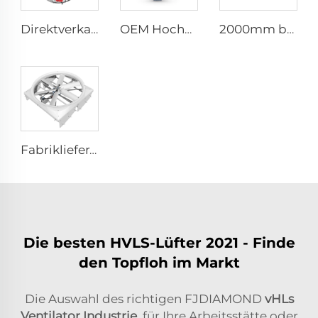
Direktverkauf aus der Fabrik Nylonflügel Kühlventilator für Milchviehställe und Rindfarmhäuser, industrielle Lüftungsventilatoren
OEM Hochvolumen-Niedriggeschwindigkeit 16ft 5m PMSM-Motor Riesenfan, Stangentyp-Fan
2000mm beweglicher leiser 80-Zoll Pedestalventilator für Haushalte Produktionsstätten Restaurants 220V/380V Aluminium-Stehfußbodenventilator
Fabriklieferant 72-Zoll Wirbelzirkulationsventilatoren Energieeinsparndes Belüftungssystem für Rinderställe Dachlüftungen
Die besten HVLS-Lüfter 2021 - Finde
den Topfloh im Markt
Die Auswahl des richtigen FJDIAMOND
vHLs
Ventilator Industrie
für Ihre Arbeitsstätte oder