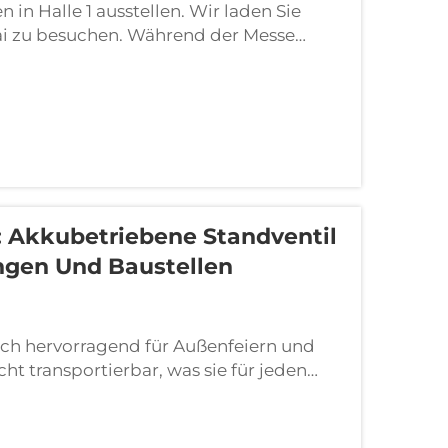
 in Halle 1 ausstellen. Wir laden Sie
 Mai zu besuchen. Während der Messe
rodukte, die alle über die IE5-Premium-
t: Akkubetriebene Standventil
ngen Und Baustellen
ich hervorragend für Außenfeiern und
cht transportierbar, was sie für jeden
stellen. Ob Sie draußen bei einem
er...