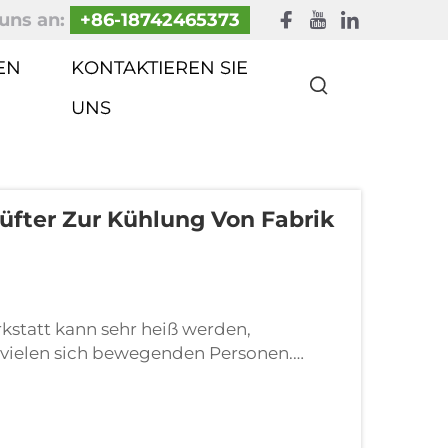
uns an:
+86-18742465373
EN
KONTAKTIEREN SIE
UNS
lüfter Zur Kühlung Von Fabrik
rkstatt kann sehr heiß werden,
 vielen sich bewegenden Personen.
Ofen! Um die Bedingungen zu verbessern
 halten, benötigen wir leistungsstarke