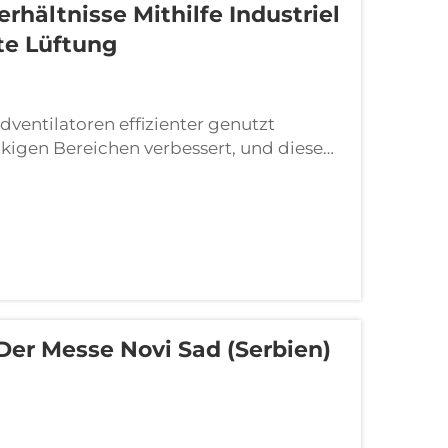
hältnisse Mithilfe Industriel
te Lüftung
ventilatoren effizienter genutzt
ickigen Bereichen verbessert, und diese
 wodurch wertvoller Bodenplatz
, Fabriken … Überall dort, wo Platz
D ...
 Der Messe Novi Sad (Serbien)