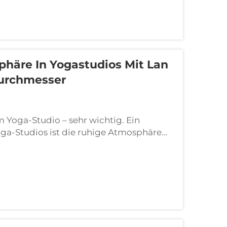
phäre In Yogastudios Mit Lan
Durchmesser
im Yoga-Studio – sehr wichtig. Ein
oga-Studios ist die ruhige Atmosphäre
en Gruppen von Yogapraktizierenden
tspannenden Raum suchen, um den Geist
...