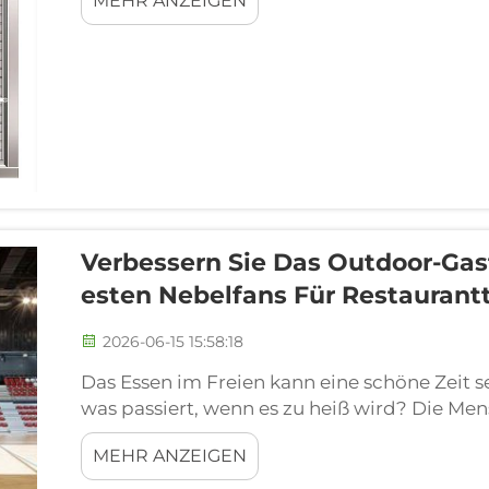
MEHR ANZEIGEN
kommen diese speziellen Wandventilatoren ins
Verbessern Sie Das Outdoor-Gas
Esten Nebelfans Für Restaurant
2026-06-15 15:58:18
Das Essen im Freien kann eine schöne Zeit 
was passiert, wenn es zu heiß wird? Die Men
anstatt die frische Luft zu genießen. Hier k
MEHR ANZEIGEN
Diese speziellen Ventilatoren kühlen Außenbe