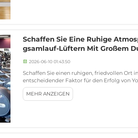
Schaffen Sie Eine Ruhige Atmos
Gsamlauf-Lüftern Mit Großem 
2026-06-10 01:43:50
Schaffen Sie einen ruhigen, friedvollen Ort 
entscheidender Faktor für den Erfolg von Y
innerhalb der Studios. Diese Studios bring
MEHR ANZEIGEN
zusammen, die nach einem friedlichen, en
zur Ruhe zu bringen und sich zu entspannen 