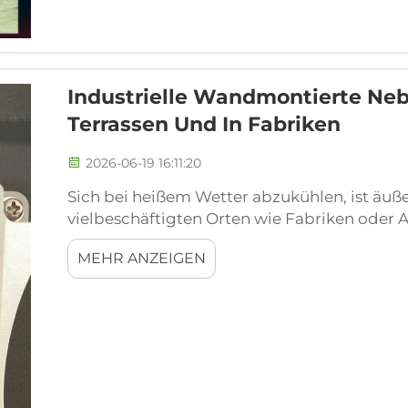
Industrielle Wandmontierte Ne
Terrassen Und In Fabriken
2026-06-19 16:11:20
Sich bei heißem Wetter abzukühlen, ist äuße
vielbeschäftigten Orten wie Fabriken oder 
Menschen arbeiten oder sich entspannen. Di
MEHR ANZEIGEN
Temperaturen werden schnell unangenehm. 
Spiel. Diese sind keine gewöhnlichen …