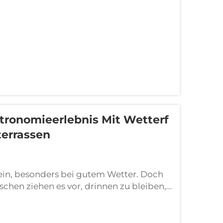
 Spiel. Statt einer ...
tronomieerlebnis Mit Wetterf
terrassen
sein, besonders bei gutem Wetter. Doch
schen ziehen es vor, drinnen zu bleiben,
ommen wetterfeste Nebelfans ins Spiel.
reiche wie ...