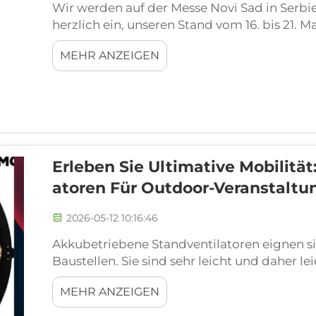
Wir werden auf der Messe Novi Sad in Serbien
herzlich ein, unseren Stand vom 16. bis 21.
präsentieren wir drei unserer Flaggschiff-P
MEHR ANZEIGEN
Wirkungsgradklasse verfügen...
Erleben Sie Ultimative Mobilitä
Atoren Für Outdoor-Veranstaltu
2026-05-12 10:16:46
Akkubetriebene Standventilatoren eignen s
Baustellen. Sie sind sehr leicht und daher lei
Standort geeignet macht, an dem Sie sie auf
MEHR ANZEIGEN
Picknick die sommerliche Sonne genießen od