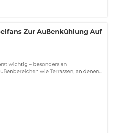
belfans Zur Außenkühlung Auf
rst wichtig – besonders an
Außenbereichen wie Terrassen, an denen
e Sonne brennt herab, und die
Hier kommen spezielle Ventilatoren ins