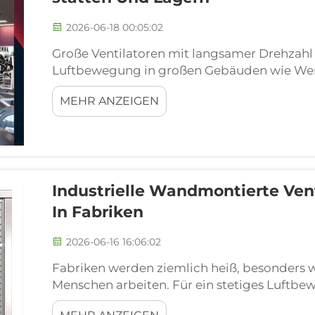
2026-06-18 00:05:02
Große Ventilatoren mit langsamer Drehzahl 
Luftbewegung in großen Gebäuden wie Werk
extrem schnell laufen, um ihre Aufgabe zu er
MEHR ANZEIGEN
Energie verbrauchen und leiser sind als kleine
eine große, sanfte Luftwelle vor, ...
Industrielle Wandmontierte Vent
In Fabriken
2026-06-16 16:06:02
Fabriken werden ziemlich heiß, besonders 
Menschen arbeiten. Für ein stetiges Luftbew
sicherzustellen, dass sich alle wohl fühlen 