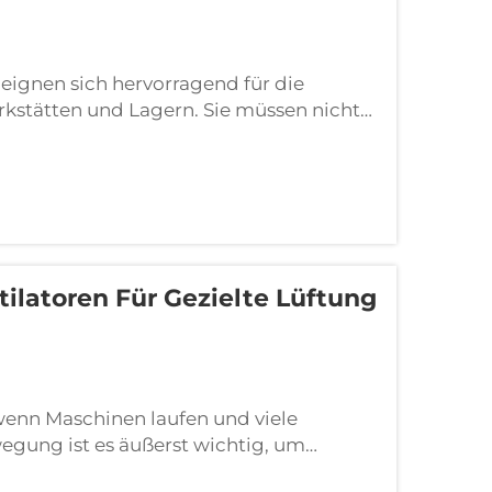
eignen sich hervorragend für die
stätten und Lagern. Sie müssen nicht
füllen. Das bedeutet, dass sie weniger
, schnelle Ventilatoren. Stellen Sie sich
ilatoren Für Gezielte Lüftung
wenn Maschinen laufen und viele
egung ist es äußerst wichtig, um
und produktiv bleiben. Genau hier