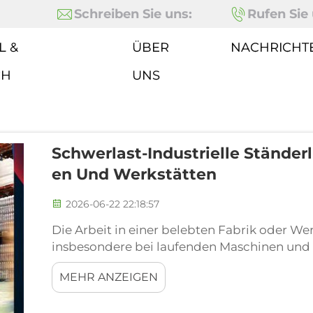
Schreiben Sie uns:
Rufen Sie 
L &
ÜBER
NACHRICHT
CH
UNS
Schwerlast-Industrielle Ständer
En Und Werkstätten
2026-06-22 22:18:57
Die Arbeit in einer belebten Fabrik oder We
insbesondere bei laufenden Maschinen und
Manchmal ist es dort wie in einem großen 
MEHR ANZEIGEN
und Mitarbeiter komfortabel sowie sicher zu
Lüfter, die große Luftmengen bewegen...