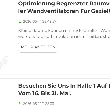
Optimierung Begrenzter Raumver
Ler Wandventilatoren Für Geziel
2026-05-14 23:49:57
Kleine Räume können mit industriellen Wand
werden. Die Luftzirkulation ist in heißen, st
Ventilatoren werden an der Wand montiert,
MEHR ANZEIGEN
eingespart wird. Kleine Werkstätten, Garagen
knapp ist, zählt jeder Zentimeter! FJDIAMON
Besuchen Sie Uns In Halle 1 Auf
Vom 16. Bis 21. Mai.
2026-05-12 11:35:33