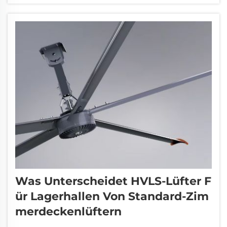
alike schwer ist, kühl zu bleiben. Genau hier
kommen große Deckenventilatoren ins
Spiel...
Was Unterscheidet HVLS-Lüfter F
Ür Lagerhallen Von Standard-Zim
Merdeckenlüftern