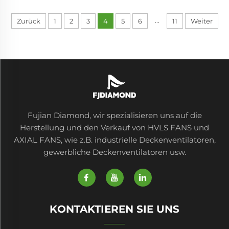
Ventilatoren, was für eine effiziente Leistung
und Sicherheit in industriellen Umgebungen
...
Zurück
1
2
3
4
5
6
11
Weiter
entscheidend ist. Durch die
Implementierung...
Fujian Diamond, wir spezialisieren uns auf die
Herstellung und den Verkauf von HVLS FANS und
AXIAL FANS, wie z.B. industrielle Deckenventilatoren,
gewerbliche Deckenventilatoren usw.
KONTAKTIEREN SIE UNS