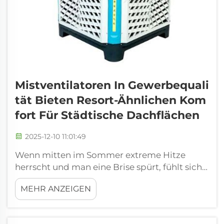
Mistventilatoren In Gewerbequali
Tät Bieten Resort-Ähnlichen Kom
Fort Für Städtische Dachflächen
2025-12-10 11:01:49
Wenn mitten im Sommer extreme Hitze
herrscht und man eine Brise spürt, fühlt sich
kaum etwas so gut an. Nebelventilatoren sind
MEHR ANZEIGEN
eine ideale Möglichkeit, um Außenbereiche
abzukühlen, besonders in Städten, wo Platz
knapp ist. Diese Ventilatoren geben winzige