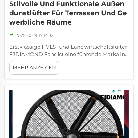
Stilvolle Und Funktionale Außen
Dunstlüfter Für Terrassen Und Ge
Werbliche Räume
2025-10-19 17:14:32
Erstklassige HVLS- und Landwirtschaftslüfter:
FJDIAMOND Fans ist eine führende Marke in
der Industrie für industrielle und
MEHR ANZEIGEN
landwirtschaftliche Lüfter, insbesondere
High-Volume-Low-Speed-(HVLS)-Lüfter. Wir
sind eine professionelle Lüfterfabrik mit
hoher Qualität und günstigen Preisen. Wir
verwenden die modernste Ausrüstung, und...