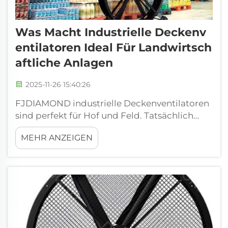
Was Macht Industrielle Deckenv
Entilatoren Ideal Für Landwirtsch
Aftliche Anlagen
2025-11-26 15:40:26
FJDIAMOND industrielle Deckenventilatoren
sind perfekt für Hof und Feld. Tatsächlich
sind diese Ventilatoren groß und
MEHR ANZEIGEN
leistungsfähig, und sie sorgen dafür, dass die
Luft in Bewegung bleibt, damit Pflanzen und
Tiere gesund bleiben können. Lies weiter, um
herauszufinden, warum diese Ventilatoren
landwirtschaftlich freundlich sind! Mehr ...