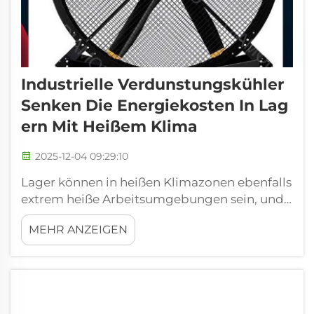
Industrielle Verdunstungskühler
Senken Die Energiekosten In Lag
Ern Mit Heißem Klima
2025-12-04 09:29:10
Lager können in heißen Klimazonen ebenfalls
extrem heiße Arbeitsumgebungen sein, und
Schweiß kann gefährlich rutschige
MEHR ANZEIGEN
Oberflächen auf dem Boden verursachen.
Industrielle Verdunstungskühler sind eine
solche Lösung für dieses Problem. Diese
Kühler funktionieren, indem sie warme Luft
ansaugen, ru...