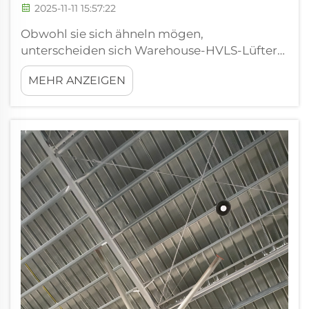
2025-11-11 15:57:22
Obwohl sie sich ähneln mögen,
unterscheiden sich Warehouse-HVLS-Lüfter
und traditionelle Deckenventilatoren stark
MEHR ANZEIGEN
voneinander. Lesen Sie weiter, um zu
erfahren, warum Warehouse-HVLS-Lüfter
perfekt für große Räume wie Lagerhallen und
Gewerbegebäude sind. Die größeren...