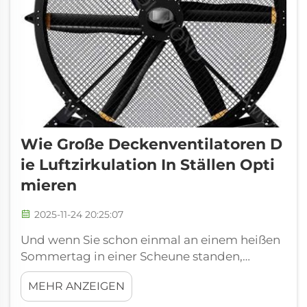
Wie Große Deckenventilatoren D
Ie Luftzirkulation In Ställen Opti
Mieren
2025-11-24 20:25:07
Und wenn Sie schon einmal an einem heißen
Sommertag in einer Scheune standen,
kennen Sie das Gefühl, von all der
MEHR ANZEIGEN
aufgestauten Hitze umgeben zu sein. Die Luft
ist so still, dass es für Tiere und Menschen