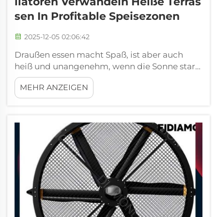
Ilatoren Verwandeln Heiße Terras
Sen In Profitable Speisezonen
2025-12-05 02:06:42
Draußen essen macht Spaß, ist aber auch
heiß und unangenehm, wenn die Sonne stark
ist. Hier kommen die Außenbereich-
MEHR ANZEIGEN
Befeuchtungsventilatoren ins Spiel. Diese
Ventilatoren kühlen die Luft auf Terrassen, die
dadurch zu angenehmen Orten zum Essen
und Entspannen werden. Wir bei
FJDIAMOND verstehen, dass Unternehmen
einfach darauf abzielen, ihre...