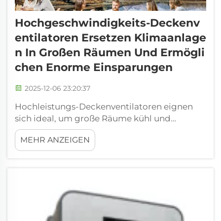
Hochgeschwindigkeits-Deckenv
Entilatoren Ersetzen Klimaanlage
N In Großen Räumen Und Ermögli
Chen Enorme Einsparungen
2025-12-06 23:20:37
Hochleistungs-Deckenventilatoren eignen
sich ideal, um große Räume kühl und
komfortabel zu halten, ohne die Klimaanlage
MEHR ANZEIGEN
ständig betreiben zu müssen. Diese
Ventilatoren sind darauf ausgelegt, große
Luftmengen schnell zu bewegen – und
können dabei helfen, weiträumige Bereiche
wie offene Grundrisse, Lagerhallen, ...