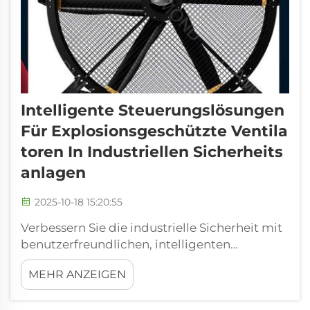
Intelligente Steuerungslösungen
Für Explosionsgeschützte Ventila
Toren In Industriellen Sicherheits
Anlagen
2025-10-18 15:20:55
Verbessern Sie die industrielle Sicherheit mit
benutzerfreundlichen, intelligenten
Steuerungslösungen. Diese
MEHR ANZEIGEN
hochentwickelten Steuerungen vereinfachen
die Überwachung und Bedienung der