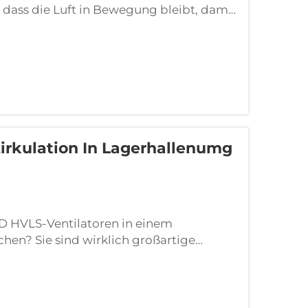
 dass die Luft in Bewegung bleibt, damit
 leistungsstark und energieeffizient! Also,
ig...
zirkulation In Lagerhallenumg
 HVLS-Ventilatoren in einem
hen? Sie sind wirklich großartige
iesen großen Lagerraumgebieten in
le angenehm, wenn Sie...