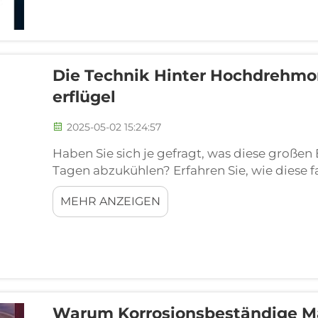
Die Technik Hinter Hochdrehmo
Erflügel
2025-05-02 15:24:57
Haben Sie sich je gefragt, was diese großen 
Tagen abzukühlen? Erfahren Sie, wie diese 
Wenn Sie Fans mit Schaufelgestaltung habe
MEHR ANZEIGEN
eine gute Arbeit leisten, um die Luft in gr
halten a...
Warum Korrosionsbeständige Ma