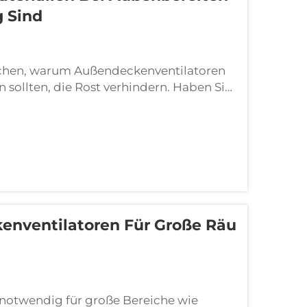
 Sind
chen, warum Außendeckenventilatoren
n sollten, die Rost verhindern. Haben Sie
und veraltet aussieht, nachdem er eine
entilatoren...
enventilatoren Für Große Räu
 notwendig für große Bereiche wie