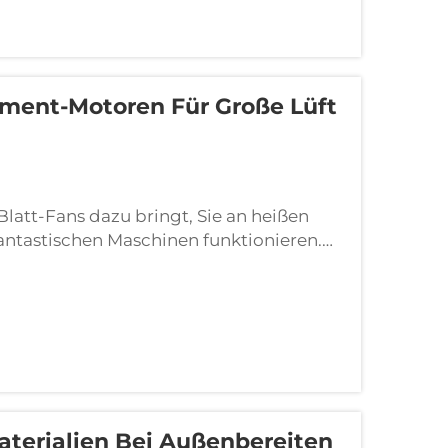
ment-Motoren Für Große Lüft
Blatt-Fans dazu bringt, Sie an heißen
fantastischen Maschinen funktionieren.
n, bewegen Sie die Luft. Fans müssen
oßen Räumen zu bewegen und sie kühl zu
terialien Bei Außenbereiten