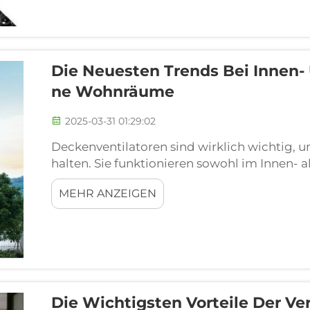
Die Neuesten Trends Bei Innen-
Ne Wohnräume
2025-03-31 01:29:02
Deckenventilatoren sind wirklich wichtig,
halten. Sie funktionieren sowohl im Innen- 
daher äußerst vielseitig. Aktuell gibt es ne
MEHR ANZEIGEN
Anforderungen moderner Häuser entspreche
Teil davon zu sein ...
Die Wichtigsten Vorteile Der Ve