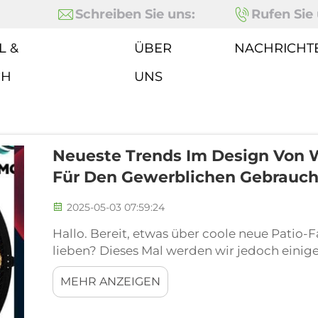
Schreiben Sie uns:
Rufen Sie 
L &
ÜBER
NACHRICHT
CH
UNS
Neueste Trends Im Design Von W
Für Den Gewerblichen Gebrauc
2025-05-03 07:59:24
Hallo. Bereit, etwas über coole neue Patio-F
lieben? Dieses Mal werden wir jedoch einige
wetterfeste Patio-Fans erklären, die Ihre Au
MEHR ANZEIGEN
aussehen lassen, sondern auch so anfühlen.D