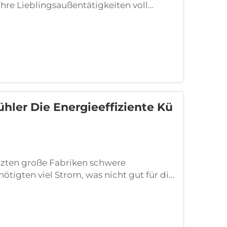
hre Lieblingsaußentätigkeiten voll
ei Dank für Nebelfans von FJDIAMOND,
hler Die Energieeffiziente Kü
zten große Fabriken schwere
ötigten viel Strom, was nicht gut für die
ustrielle Verdunstungskühler, um