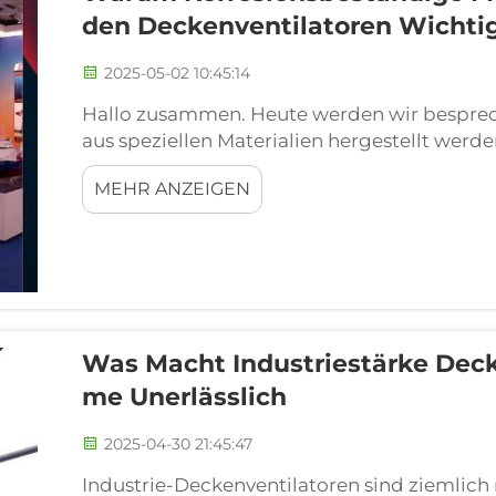
Den Deckenventilatoren Wichtig
2025-05-02 10:45:14
Hallo zusammen. Heute werden wir bespre
aus speziellen Materialien hergestellt werde
je bemerkt, dass Ihr Außenventilator rostig 
MEHR ANZEIGEN
Weile draußen gestanden hat? Außendeckenv
Was Macht Industriestärke Deck
Me Unerlässlich
2025-04-30 21:45:47
Industrie-Deckenventilatoren sind ziemlich