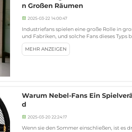
N Großen Räumen
2025-03-22 14:00:47
Industriefans spielen eine große Rolle in gr
und Fabriken, und solche Fans dieses Typs
zu zirkulieren. Das liegt daran, dass diese Fa
MEHR ANZEIGEN
angenehm zu machen...
Warum Nebel-Fans Ein Spielver
D
2025-03-20 22:24:17
Wenn sie den Sommer einschließen, ist es d