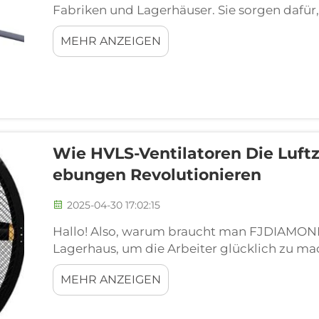
Fabriken und Lagerhäuser. Sie sorgen dafür,
sich alle wohlfühlen. Diese Ventilatoren sind
MEHR ANZEIGEN
warum sind industrielle Ventilatoren so wicht
Wie HVLS-Ventilatoren Die Luft
Ebungen Revolutionieren
2025-04-30 17:02:15
Hallo! Also, warum braucht man FJDIAMOND
Lagerhaus, um die Arbeiter glücklich zu mac
Ventilatoren, weil sie helfen, die Luft in d
MEHR ANZEIGEN
Bewegung zu halten, und es macht es für al