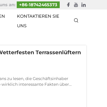
uns an:
+86-18742465373
EN
KONTAKTIEREN SIE
UNS
etterfesten Terrassenlüftern
h
ans zu lesen, die Geschäftsinhaber
 wirklich interessante Fakten über
ßenbereiche nicht nur fantastisch
ur...