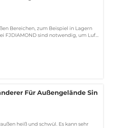
oßen Bereichen, zum Beispiel in Lagern
 bei FJDIAMOND sind notwendig, um Luft
ns viele positive Dinge tun, um die Luft
änderer Für Außengelände Sin
raußen heiß und schwül. Es kann sehr