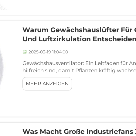
Warum Gewächshauslüfter Für 
Und Luftzirkulation Entscheide
2025-03-19 11:04:00
Gewächshausventilator: Ein Leitfaden für Anfä
hilfreich sind, damit Pflanzen kräftig wachse
sodass die Pflanzen besser atmen können. L
MEHR ANZEIGEN
Gewächshausventilatoren für das Pflanzenw
eine gleichmäßige Vertei...
Was Macht Große Industriefans 