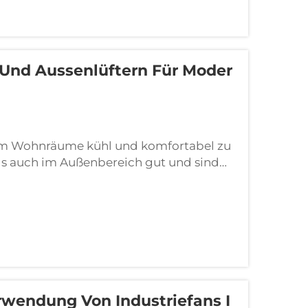
 Und Aussenlüftern Für Moder
 um Wohnräume kühl und komfortabel zu
als auch im Außenbereich gut und sind
ue Trends bei Deckenventilatoren, die den
n. FJDIAMOND – wir sind stolz darauf,
rwendung Von Industriefans I