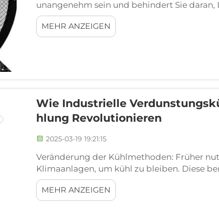
unangenehm sein und behindert Sie daran, I
auszukosten. Mit der äußeren Hitze, Gott s
MEHR ANZEIGEN
die Sie fühlen lassen...
Wie Industrielle Verdunstungskü
Hlung Revolutionieren
2025-03-19 19:21:15
Veränderung der Kühlmethoden: Früher nut
Klimaanlagen, um kühl zu bleiben. Diese ben
Umwelt war. Ft, FJDIAMOND bietet neue ind
MEHR ANZEIGEN
Räume auf eine ... Art und Weise zu kühlen.