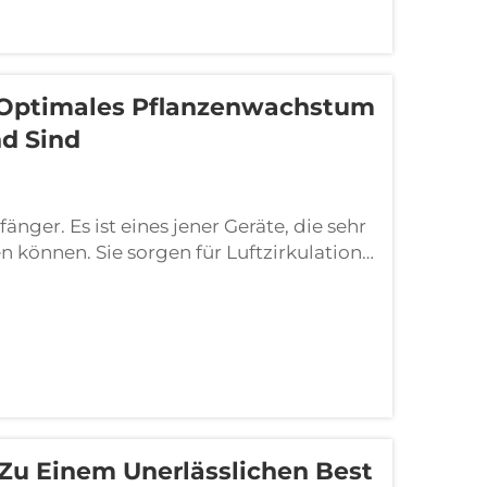
Optimales Pflanzenwachstum
nd Sind
nger. Es ist eines jener Geräte, die sehr
n können. Sie sorgen für Luftzirkulation,
esen Sie hier mehr darüber, warum
achstum entscheidend sind und wie sie
Zu Einem Unerlässlichen Best