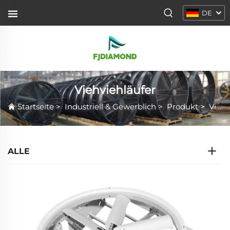
DE
Viehviehläufer
Startseite
>
Industriell & Gewerblich
>
Produkt
>
Viehviehläufer
ALLE