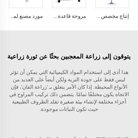
إنتاج مخصص بمروحة عملاقة ذات حجم كبير وسرعة منخفضة قطرها 16 قدم (5 أمتار) ومزودة بمحرك PMSM
مروحة قاعدة بقطر 80 بوصة، قابلة للحركة، هادئة، ارتفاع 2000 ملم، مناسبة للاستخدام في المنازل والمرافق الصناعية والمطاعم، تعمل بجهدين 220 فولت/380 فولت، مصنوعة من الألمنيوم
مورد مصنع لمراوح تدوير حجم 72 إنش نظام تهوية توفير طاقة لمزرعة الماشية
يتوقون إلى زراعة المعجبين بحثًا عن ثورة زراعية
هذا أدى إلى استخدام المواد الكيميائية التي يمكن أن تؤثر
ليس فقط على جودة التربة ولكن أيضاً على العديد من
الأنواع المحيطة. إذا كان الأمر يتعلق بـ 'زراعة الفان'، فإن
الاتجاه يكون مختلفًا تمامًا. يتضمن ذلك تركيب المراوح في
أجزاء مختلفة لإنشاء بيئة صغيرة تقلد الظروف الطبيعية
حيث تكون النباتات موجودة.