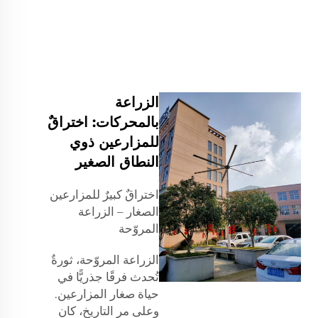
الزراعة
بالمحركات: اختراقٌ
للمزارعين ذوي
النطاق الصغير
اختراقٌ كبيرٌ للمزارعين
الصغار – الزراعة
المروّحة
الزراعة المروّحة، ثورةٌ
تُحدث فرقًا جذريًّا في
حياة صغار المزارعين.
وعلى مر التاريخ، كان