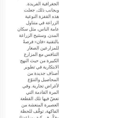
الجغرافية الفريدة.
وبجانب ذلك، جعلت
هذه القفزة النوعية
الزراعة في متناول
عامة الناس، مثل سكان
المدن. وستتيح الزراعة
بالتقنية «فان» فرصةً
للمزارعين الصغار
التنافس مع المزارع
الكبيرة من حيث النهج
الابتكارية في تطوير
أصناف جديدة من
المحاصيل والتنوّع
لأغراض تجارية. وفي
المرة القادمة التي
تعضّ فيها تلك القطعة
العصيرة المنعشة من
الفاكهة، توقَّف للحظة
وفكّر في كيف ساعدتك