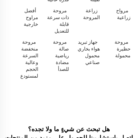
مرواح
زراعة
مروحة
أفضل
زراعية
المروحة
ذات سرعة
مراوح
قابلة
خارجية
للتعديل
مروحة
جهاز تبريد
مروحة
مروحة
حظيرة
هواء بخاري
صالة
منخفضة
محمولة
محمول
رياضية
السرعة
صناعي
مضادة
وعالية
للصدأ
الحجم
لمستودع
هل تبحث عن شيءٍ ما ولا تجده؟
اتصل باستشاريينا للحصول على مزيد من المنتجات