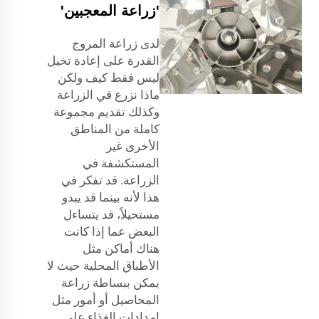
'زراعة المعجبين'
لدى زراعة المروج
القدرة على إعادة تخيل
ليس فقط كيف ولكن
ماذا نزرع في الزراعة
وكذلك تقديم مجموعة
كاملة من المناطق
الأخرى غير
المستكشفة في
الزراعة. قد تفكر في
هذا لأنه بينما قد يبدو
مستحيلاً، قد يتساءل
البعض عما إذا كانت
هناك أماكن مثل
الأطباق المحلية حيث لا
يمكن ببساطة زراعة
المحاصيل أو أمور مثل
إمدادات الغذاء على