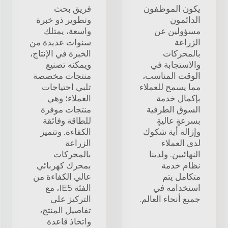
يكون الموظفون
فريق بحث
الدائمون
وتطوير ذو خبرة
مسؤولين عن
واسعة، يمتلك
الزراعة
سنوات عديدة من
بالمحركات
الخبرة في الإنتاج،
والاستجابة في
ويمكنه تصنيع
الوقت المناسب،
منتجات مخصصة
مما يسمح للعملاء
تلبي احتياجات
بإكمال خدمة
العملاء؛ وهي
السوق الطرفية
منتجات موفرة
بسرعةٍ عاليةٍ
للطاقة وفائقة
وإزالة أية شكوك
الكفاءة. وتتميز
لدى العملاء
الزراعة
النهائيين. ولدينا
بالمحركات
نظام خدمة
بمحرك كهربائي
متكامل يتم
عالي الكفاءة من
استخدامه في
الفئة IE5، مع
جميع أنحاء العالم.
التركيز على
تفاصيل المنتج،
واتخاذ قاعدة