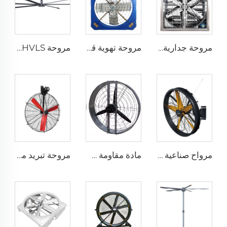
مروحة جدارية صناعية مقاس 1530 مم للحظائر المغلفة بالزنك والمصنوعة من الفولاذ المقاوم للصدأ
مروحة تهوية قطرها 1.2 متر لمزرعة الأبقار مروحة استنزاف خضراء لمزرعة الأبقار مروحة استنزاف الحليب
مروحة HVLS بطول 24 قدمًا (7.3 متر) كبيرة الحجم، مروحة سقف صناعية كهربائية لمزارع الأبقار والمستودعات
مرواح صناعية مثبتة على الحائط بسرعة عالية جودة عالية مع محرك 220 فولت لمصانع المستشفيات والمطاعم والمزارع والفنادق
مادة مقاومة طويلة الأمد بسعر مصنع عالي الجودة 950 مم مروحة تهوية جدارية دائرية لمزرعة الأبقار
مروحة تبريد مباشرة من المصنع، شفرات من النيلون، مناسبة لاستخدامها في مستودعات الألبان ومزارع الأبقار، مروحة صناعية للتهوية