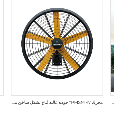
 بسرعة منخفضة وطاقة استهلاك منخفضة بحجم 16 قدم (5 متر) ومروحة نوع عمود
محرك PMSM 47'' جودة عالية يُباع بشكل ساخن مروحة صناعية مثبتة على الحائط بمرحلة واحدة 50 هرتز لمخازن