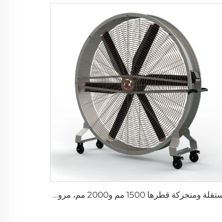
مستقلة ومتحركة قطرها 1500 مم و2000 مم، مروحة تبريد صناعية بدون فرشاة، مروحة جيم