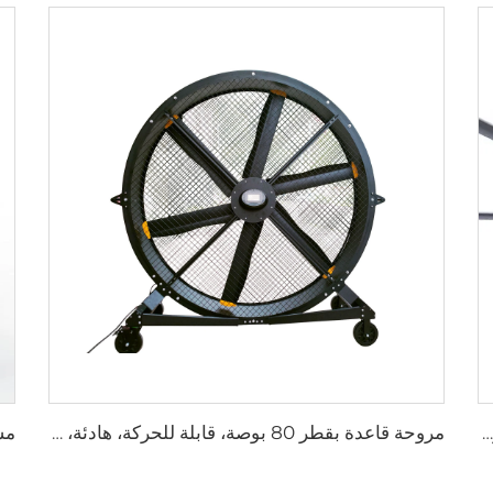
مروحة صناعية كبيرة الحجم بطول 24 قدم (7.3 متر) ذات محرك AC فعال من حيث الطاقة وصامتة وتوفّر هواء طبيعيًا
مروحة قاعدة بقطر 80 بوصة، قابلة للحركة، هادئة، ارتفاع 2000 ملم، مناسبة للاستخدام في المنازل والمرافق الصناعية والمطاعم، تعمل بجهدين 220 فولت/380 فولت، مصنوعة من الألمنيوم