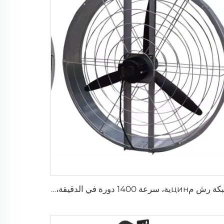
شبكة رش مцинية، سرعة 1400 دورة في الدقيقة، حجم كبير، قطر 950 ملم، مروحة معلقة مستديرة لاستخدامها في مستودعات الأبقار