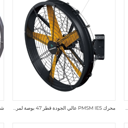
ة قطرها 1.2 متر لمزرعة الأبقار مروحة استنزاف خضراء لمزرعة الأبقار مروحة استنزاف الحليب
محرك PMSM IE5 عالي الجودة قطر 47 بوصة لمروحة صناعية كبيرة للمصانع والمطاعم والفنادق بجهد 220 فولت