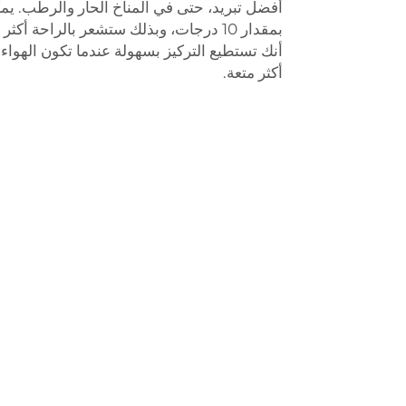
أفضل تبريد، حتى في المناخ الحار والرطب. يمك
بمقدار 10 درجات، وبذلك ستشعر بالراحة أكث
أنك تستطيع التركيز بسهولة عندما تكون الهواء أ
أكثر متعة.