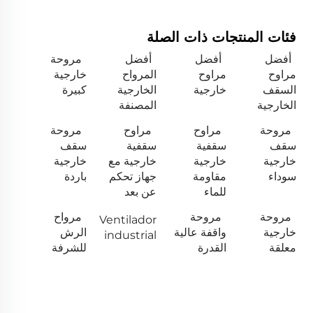
فئات المنتجات ذات الصلة
أفضل
أفضل
أفضل
مروحة
مراوح
مراوح
المرواح
خارجية
السقف
خارجية
الخارجية
كبيرة
الخارجية
المصنفة
مروحة
مراوح
مراوح
مروحة
سقف
سقفية
سقفية
سقف
خارجية
خارجية
خارجية مع
خارجية
سوداء
مقاومة
جهاز تحكم
باردة
للماء
عن بعد
مروحة
مروحة
مرواح
Ventilador
خارجية
واقفة عالية
الرش
industrial
معلقة
القدرة
للشرفة