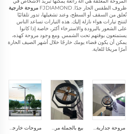
المروحة المعلقة هي آلة رائعة يمكنها تبريد الأشخاص في
ظروف الطقس الحار جدًا. FJDIAMOND
مروحة خارجية
تُعلق من السقف أو السطح، وعند تشغيلها، تدور تلقائيًا
لتنتج تيارات هواء نازلة إليك. هذه التيارات تساعد الناس
على الشعور بالبرودة والاسترخاء أكثر، خاصة إذا كانوا
يستمتعون بوقتهم تحت الشمس. ومع وجود مروحة كهذه،
يمكن أن يكون قضاء يومك خارجًا خلال أشهر الصيف الحارة
أمرًا مريحًا للغاية.
مروحة جدارية برذاذ ماء خارجي صناعي قطرها 35 إنش (0.9 متر)، تبريد هوائي وكهربائي، رطوبة ضبابية للهواء
بيع بالجملة مروحة رذاذ ماء خارجية للاستخدام في المطاعم، تعمل بجهد 220 فولت، تبريد هوائي صيفي متذبذب
مروحات خارجية كبيرة مقاس 10 أقدام و12 قدمًا و16 قدمًا و24 قدمًا بجهد 220 فولت بمحرك PMSM