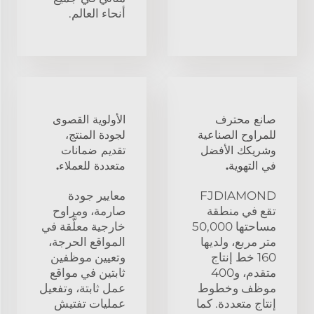
أنحاء العالم.
صانع محترف
الأولوية القصوى
للمراوح الصناعية
لجودة المنتج،
وشريكك الأفضل
تقديم ضمانات
في التهوية.
متعددة للعملاء.
FJDIAMOND
معايير جودة
تقع في منطقة
صارمة، ومراوح
مساحتها 50,000
خارجية معلَّقة في
متر مربع، ولديها
المواقع الحرجة،
160 خط إنتاج
وتعيين موظفين
متقدم، و400
ثابتين في مواقع
موظف وخطوط
عمل ثابتة، وتفعيل
إنتاج متعددة. كما
عمليات تفتيش