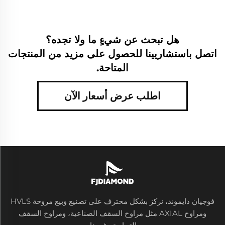
هل تبحث عن شيءٍ ما ولا تجده؟
اتصل باستشاريينا للحصول على مزيد من المنتجات
المتاحة.
اطلب عرض أسعار الآن
فوجيان دايموند، نركز بشكل محترف على تصنيع وبيع مروحة HVLS
ومراوح AXIAL مثل مراوح السقف الصناعية، ومراوح السقف