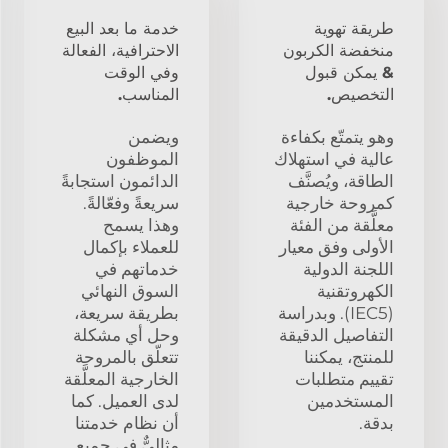
طريقة تهوية
خدمة ما بعد البيع
منخفضة الكربون
الاحترافية، الفعالة
& يمكن قبول
وفي الوقت
التخصيص.
المناسب.
وهو يتمتّع بكفاءة
ويضمن
عالية في استهلاك
الموظفون
الطاقة، ويُصنَّف
الدائمون استجابةً
كمروحة خارجية
سريعةً وفعّالةً.
معلَّقة من الفئة
وهذا يسمح
الأولى وفق معيار
للعملاء بإكمال
اللجنة الدولية
خدماتهم في
الكهروتقنية
السوق النهائي
(IEC5). وبدراسة
بطريقة سريعة،
التفاصيل الدقيقة
وحل أي مشكلة
للمنتج، يمكننا
تتعلّق بالمروحة
تقييم متطلبات
الخارجية المعلَّقة
المستخدمين
لدى العميل. كما
بدقة.
أن نظام خدمتنا
مثاليٌّ في جميع