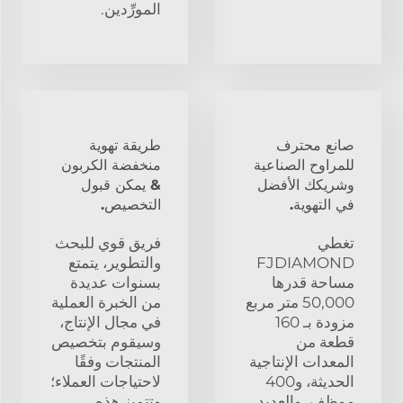
المورِّدين.
صانع محترف
طريقة تهوية
للمراوح الصناعية
منخفضة الكربون
وشريكك الأفضل
& يمكن قبول
في التهوية.
التخصيص.
تغطي
فريق قوي للبحث
FJDIAMOND
والتطوير، يتمتع
مساحة قدرها
بسنوات عديدة
50,000 متر مربع
من الخبرة العملية
مزودة بـ 160
في مجال الإنتاج،
قطعة من
وسيقوم بتخصيص
المعدات الإنتاجية
المنتجات وفقًا
الحديثة، و400
لاحتياجات العملاء؛
موظف، والعديد
وتتميز هذه