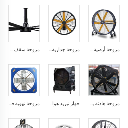
مروحة أرضية كبيرة بحجم 2 متر ومحرك PMSM قابل للحركة لمجالات الرياضة
مروحة جدارية كبيرة بقياس 0.9 متر و1.2 متر ذات جودة عالية لمخازن البضائع، محرك بجهد 220 فولت مخصص للمرافق الصناعية والمطاعم والمزارع والفنادق
مروحة سقف صناعية كبيرة من نوع HVLS بقطر 24 قدم ومزودة بمحرك PMSM IE5 وطاقة AC، مروحة كهربائية بطول 7.3 متر لاستخدامها في مصانع الألبان بجهد 380 فولت
مروحة هادئة بحجم 80 بوصة وقوة 220 فولت مع قاعدة من الألمنيوم طولها 2000 ملم، مروحة أرضية قابلة للحركة لمراكز اللياقة البدنية والمطاعم والمزارع والمرافق الصناعية
جهاز تبريد هواء بخاري محمول صناعي بقوة 750 واط
مروحة تهوية قطرها 1.2 متر لمزرعة الأبقار مروحة استنزاف خضراء لمزرعة الأبقار مروحة استنزاف الحليب