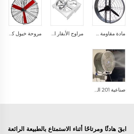
مادة مقاومة طويلة الأمد بسعر مصنع عالي الجودة 950 مم مروحة تهوية جدارية دائرية لمزرعة الأبقار
مراوح الأبقار الإعصارية لمزارع الألبان بقطر 72 بوصة لتبريد الهواء وإخراج الهواء لمزارع الخنازير ووحدات التهوية
مروحة خيول كهربائية مثبتة على الحائط مع محرك 380V لمزارع الأبقار والمحاصيل
صناعية 201 الفولاذ المقاوم للصدأ أفضل مجموعة مروحة جدارية ضبابية مع ماء ارتفاع درجة الحرارة المنخفض 24 28 32 36 إنش مروحة جدارية رذاذ
ابقَ هادئًا ومرتاحًا أثناء الاستمتاع بالطبيعة الرائعة