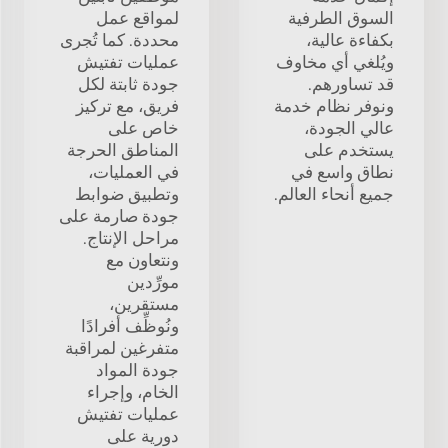
السوق الطرفية
لمواقع عمل
بكفاءة عالية،
محددة. كما تُجرى
ويُلغي أي مخاوف
عمليات تفتيش
قد تساورهم.
جودة ثابتة لكل
ونوفر نظام خدمة
فريق، مع تركيز
عالي الجودة،
خاص على
يستخدم على
المناطق الحرجة
نطاق واسع في
في العمليات،
جميع أنحاء العالم.
وتطبيق ضوابط
جودة صارمة على
مراحل الإنتاج.
ونتعاون مع
مورِّدين
مستقرين،
ونُوظِّف أفرادًا
متفرغين لمراقبة
جودة المواد
الخام، وإجراء
عمليات تفتيش
دورية على