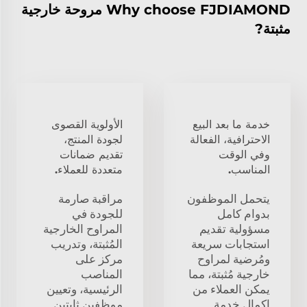
Why choose FJDIAMOND مروحة خارجية
مثبتة?
خدمة ما بعد البيع
الأولوية القصوى
الاحترافية، الفعالة
لجودة المنتج،
وفي الوقت
تقديم ضمانات
المناسب.
متعددة للعملاء.
يتحمل الموظفون
مراقبة صارمة
بدوام كامل
للجودة في
مسؤولية تقديم
المراوح الخارجية
استجابات سريعة
المُثبتة، وتدريب
ومُرضية لمراوح
مركز على
خارجية مُثبتة، مما
المناصب
يمكن العملاء من
الرئيسية، وتعيين
إكمال خدمة
موظفين ثابتين