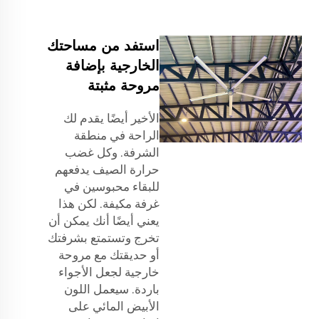
استفد من مساحتك
الخارجية بإضافة
مروحة مثبتة
الأخير أيضًا يقدم لك
الراحة في منطقة
الشرفة. وكل غضب
حرارة الصيف يدفعهم
للبقاء محبوسين في
غرفة مكيفة. لكن هذا
يعني أيضًا أنك يمكن أن
تخرج وتستمتع بشرفتك
أو حديقتك مع مروحة
خارجية لجعل الأجواء
باردة. سيعمل اللون
الأبيض المائي على