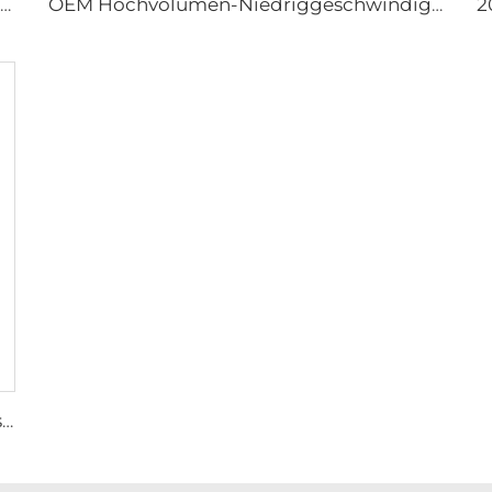
Direktverkauf aus der Fabrik Nylonflügel Kühlventilator für Milchviehställe und Rindfarmhäuser, industrielle Lüftungsventilatoren
OEM Hochvolumen-Niedriggeschwindigkeit 16ft 5m PMSM-Motor Riesenfan, Stangentyp-Fan
Fabriklieferant 72-Zoll Wirbelzirkulationsventilatoren Energieeinsparndes Belüftungssystem für Rinderställe Dachlüftungen