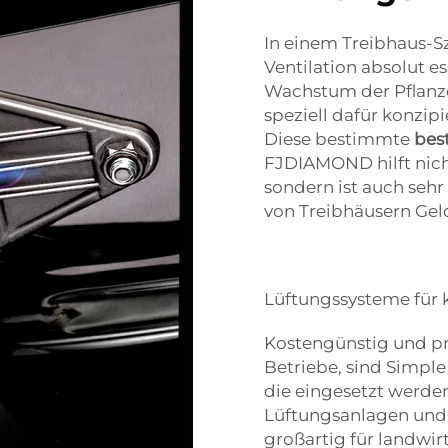
In einem Treibhaus-S
Ventilation absolut e
Wachstum der Pflanzen
speziell dafür konzip
Diese bestimmte
bes
FJDIAMOND hilft nich
sondern ist auch sehr
von Treibhäusern Gel
Lüftungssysteme für 
Kostengünstig und pra
Betriebe, sind Simple
die eingesetzt werden
Lüftungsanlagen und 
großartig für landwirt