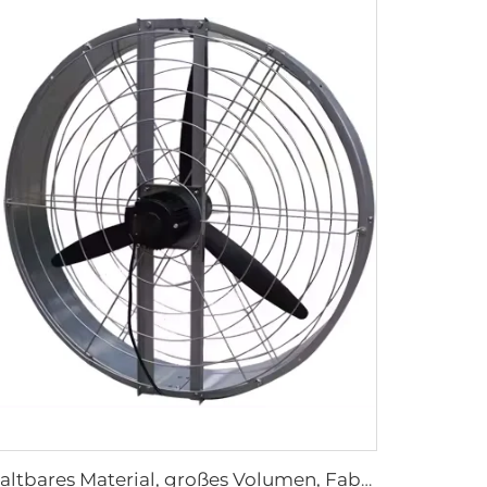
Haltbares Material, großes Volumen, Fabrikpreis, hohe Qualität, 950mm runder wandmontierter Lüftungsventilator für Kuhställe