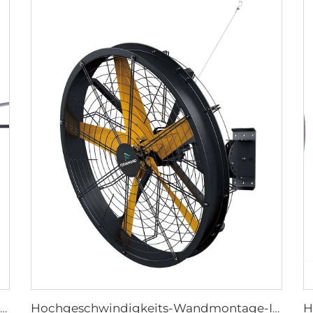
24ft 7,3m HVLS Ventilator Großes Ass großes Ventilatorkonstrukt Elektrischer Industrie-Deckenbarnventilator
Hochgeschwindigkeits-Wandmontage-Industriefans für Lagerhallen, hohe Qualität mit 220V-Motor für Fertigungsbetriebe, Restaurants, Bauernhöfe und Hotels