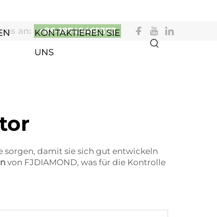
uns an:
+86-18742465373
EN
KONTAKTIEREN SIE
UNS
tor
 sorgen, damit sie sich gut entwickeln
en
von FJDIAMOND, was für die Kontrolle