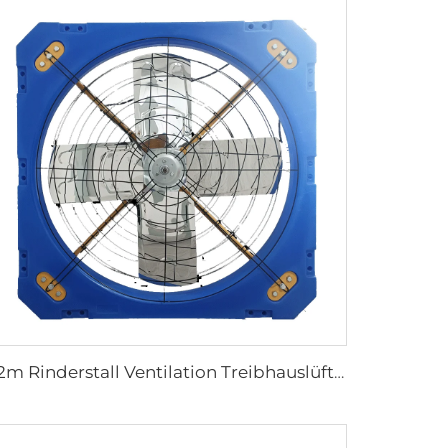
1,2m Rinderstall Ventilation Treibhauslüfter Milchvieh Abgase Lüfter Kuhstall Abgase