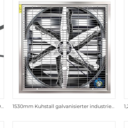
6 Klingen Neues Design Kommerzieller Deckenventilator mit AC-Motor
1530mm Kuhstall galvanisierter industrieller rostfreier Stahlwandlüfter, Ventilations-Abluftlüfter