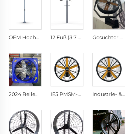
OEM Hochvolumen-Niedriggeschwindigkeit 16ft 5m PMSM-Motor Riesenfan, Stangentyp-Fan
12 Fuß (3,7 m) PMSM-Motor-Riesenventilator Sprüh-HVLS-Vertikalventilator Stangennebelventilator
Gesuchter Wasserspray-Wandventilator mit Fernbedienung, 35-Zoll Kühlnebel-Schwingventilator
2024 Beliebt 1140 1380mm Großluftleistung Abluftventilator Kühe Scheunen Lüftung Kühlung Ventilator
IE5 PMSM-Motor 47'' Hohe Qualität Wandmontage-Industriefans für Lagerhallen
Industrie- & Gewerblich Hochgeschwindigkeit 0,9m 1,2m Wandmontage Großer Ventilator