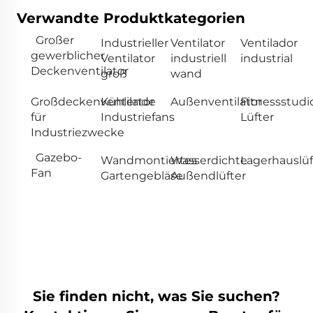
Verwandte Produktkategorien
Großer
Industrieller
Ventilator
Ventilador
gewerblicher
Ventilator
industriell
industrial
Deckenventilator
groß
wand
Großdeckenventilator
Kühlende
Außenventilator
Fitnessstudi
für
Industriefans
Lüfter
Industriezwecke
Gazebo-
Wandmontiertes
Wasserdichte
Lagerhauslüf
Fan
Gartengebläse
Außendlüfter
Sie finden nicht, was Sie suchen?