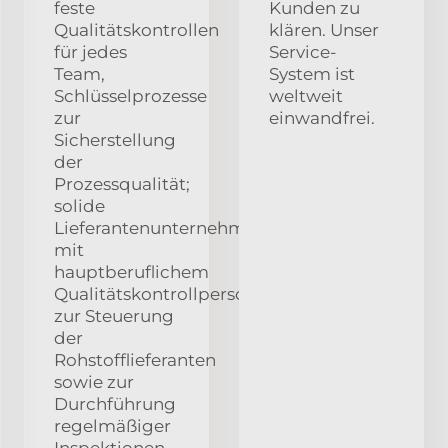
feste
Kunden zu
Qualitätskontrollen
klären. Unser
für jedes
Service-
Team,
System ist
Schlüsselprozesse
weltweit
zur
einwandfrei.
Sicherstellung
der
Prozessqualität;
solide
Lieferantenunternehmen
mit
hauptberuflichem
Qualitätskontrollpersonal
zur Steuerung
der
Rohstofflieferanten
sowie zur
Durchführung
regelmäßiger