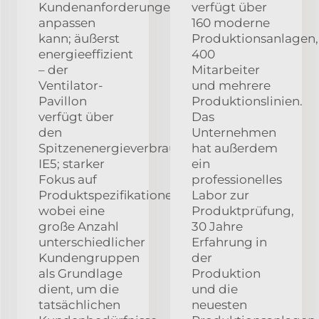
Kundenanforderungen
verfügt über
anpassen
160 moderne
kann; äußerst
Produktionsanlagen,
energieeffizient
400
– der
Mitarbeiter
Ventilator-
und mehrere
Pavillon
Produktionslinien.
verfügt über
Das
den
Unternehmen
Spitzenenergieverbrauchswert
hat außerdem
IE5; starker
ein
Fokus auf
professionelles
Produktspezifikationen,
Labor zur
wobei eine
Produktprüfung,
große Anzahl
30 Jahre
unterschiedlicher
Erfahrung in
Kundengruppen
der
als Grundlage
Produktion
dient, um die
und die
tatsächlichen
neuesten