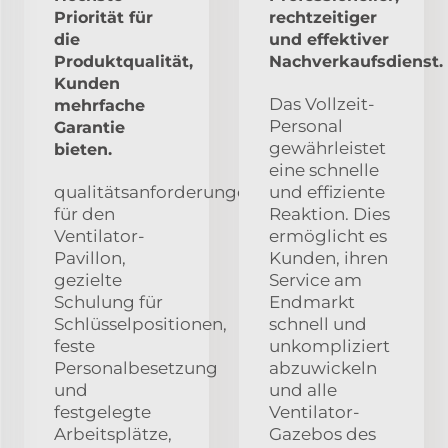
Priorität für
rechtzeitiger
die
und effektiver
Produktqualität,
Nachverkaufsdienst.
Kunden
Das Vollzeit-
mehrfache
Personal
Garantie
gewährleistet
bieten.
eine schnelle
qualitätsanforderungen
und effiziente
für den
Reaktion. Dies
Ventilator-
ermöglicht es
Pavillon,
Kunden, ihren
gezielte
Service am
Schulung für
Endmarkt
Schlüsselpositionen,
schnell und
feste
unkompliziert
Personalbesetzung
abzuwickeln
und
und alle
festgelegte
Ventilator-
Arbeitsplätze,
Gazebos des