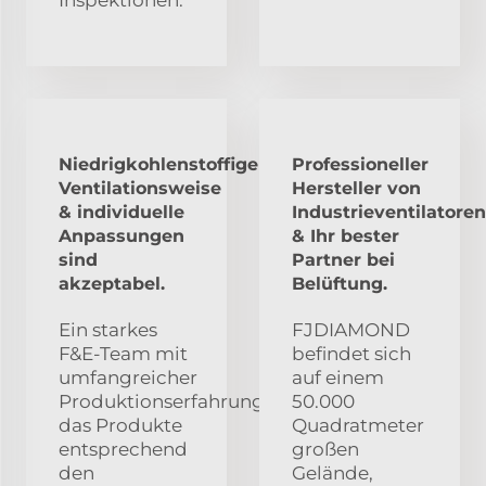
Inspektionen.
Niedrigkohlenstoffige
Professioneller
Ventilationsweise
Hersteller von
& individuelle
Industrieventilatoren
Anpassungen
& Ihr bester
sind
Partner bei
akzeptabel.
Belüftung.
Ein starkes
FJDIAMOND
F&E-Team mit
befindet sich
umfangreicher
auf einem
Produktionserfahrung,
50.000
das Produkte
Quadratmeter
entsprechend
großen
den
Gelände,