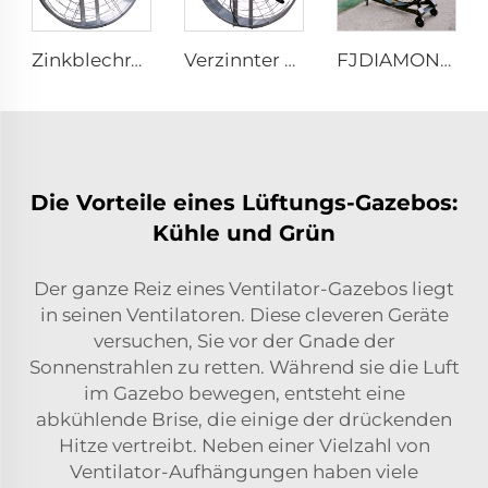
Zinkblechrahmen Aluminiumpaddel hängend oder an der Wand montiert 950mm runder Kuhstallbelüftungsventilator
Verzinnter Spritzgitter, 1400rpm großes Volumen, 950mm runder hängender Ventilator für Kuhställe
FJDIAMOND Ventilator WIFI Handy-Steuerung 1,5m 2m 80-Zoll Beweglicher leiser Pedestalventilator 2000mm Aluminium-Stehfußbodengymventilator
Die Vorteile eines Lüftungs-Gazebos:
Kühle und Grün
Der ganze Reiz eines Ventilator-Gazebos liegt
in seinen Ventilatoren. Diese cleveren Geräte
versuchen, Sie vor der Gnade der
Sonnenstrahlen zu retten. Während sie die Luft
im Gazebo bewegen, entsteht eine
abkühlende Brise, die einige der drückenden
Hitze vertreibt. Neben einer Vielzahl von
Ventilator-Aufhängungen haben viele