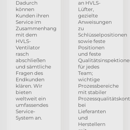
Dadurch
an HVLS-
können
Lüfter,
Kunden ihren
gezielte
Service im
Anweisungen
Zusammenhang
zu
mit dem
Schlüsselpositionen
HVLS-
sowie feste
Ventilator
Positionen
rasch
und feste
abschließen
Qualitätsinspektion
und sämtliche
für jedes
Fragen des
Team;
Endkunden
wichtige
klären. Wir
Prozessbereiche
bieten
mit stabiler
weltweit ein
Prozessqualitätskont
umfassendes
bei
Service-
Lieferanten
System an.
und
Herstellern