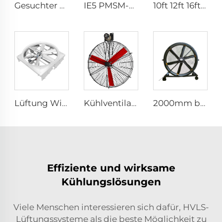
Gesuchter Wasserspray-Wandventilator mit Fernbedienung, 35-Zoll Kühlnebel-Schwingventilator
IE5 PMSM-Motor 47'' Hohe Qualität Wandmontage-Industriefans für Lagerhallen
10ft 12ft 16ft 24ft 220V PMSM-Außenluftgroßventilatoren
Lüftung Wirbelsturmventilator für Milchviehfarm Ventilator Wirbelsturm Außenventilatoren Kühe 72 Zoll OEM Edelstahl AC Wandventilator 6 Stück
Kühlventilator für Geflügel Lüftungsventilator
2000mm beweglicher leiser 80-Zoll Pedestalventilator für Haushalte Produktionsstätten Restaurants 220V/380V Aluminium-Stehfußbodenventilator
Effiziente und wirksame
Kühlungslösungen
Viele Menschen interessieren sich dafür, HVLS-
Lüftungssysteme als die beste Möglichkeit zu