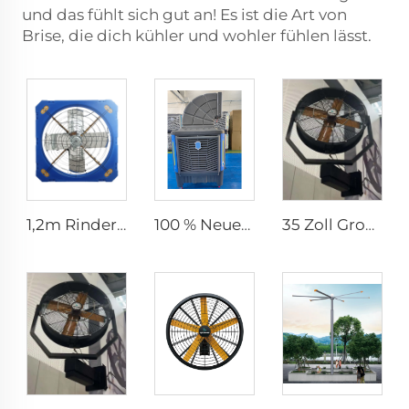
und das fühlt sich gut an! Es ist die Art von
Brise, die dich kühler und wohler fühlen lässt.
1,2m Rinderstall Ventilation Treibhauslüfter Milchvieh Abgase Lüfter Kuhstall Abgase
100 % Neues PP-Material 300 L Super Großer Wassertank Für Den Außenbereich Axialer Typ Bewegliche Verdunstungskühlung
35 Zoll Großhändler Neuer Sommer Wasserdunst-Lüfter für Fabriken, Werkstätten, Schwenk-Sprühlüfter, Dunst-Kühlungs-Lüfter