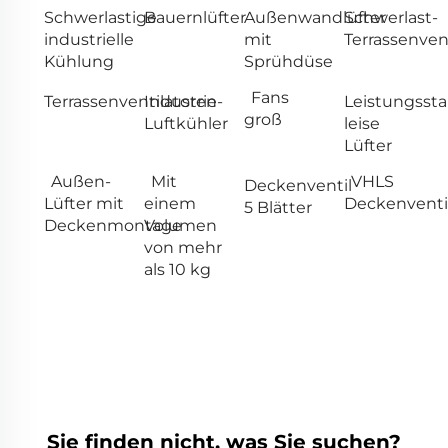
Schwerlastige
Bauernlüfter
Außenwandlüfter
Schwerlast-
industrielle
mit
Terrassenvent
Kühlung
Sprühdüse
Fans
Terrassenventilatoren
Industrie-
Leistungssta
groß
Luftkühler
leise
Lüfter
Außen-
Mit
VHLS
Deckenventil
Lüfter mit
einem
Deckenventi
5 Blätter
Deckenmontage
Volumen
von mehr
als 10 kg
Sie finden nicht, was Sie suchen?