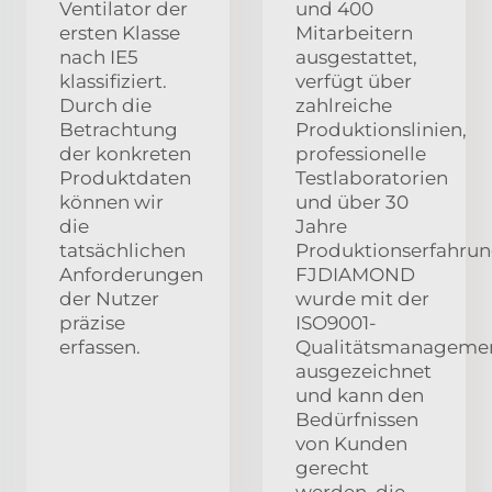
Ventilator der
und 400
ersten Klasse
Mitarbeitern
nach IE5
ausgestattet,
klassifiziert.
verfügt über
Durch die
zahlreiche
Betrachtung
Produktionslinien,
der konkreten
professionelle
Produktdaten
Testlaboratorien
können wir
und über 30
die
Jahre
tatsächlichen
Produktionserfahrun
Anforderungen
FJDIAMOND
der Nutzer
wurde mit der
präzise
ISO9001-
erfassen.
Qualitätsmanagement
ausgezeichnet
und kann den
Bedürfnissen
von Kunden
gerecht