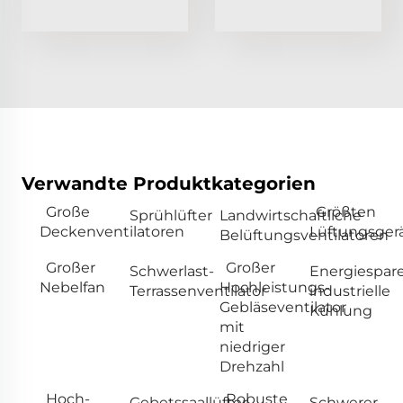
Verwandte Produktkategorien
Große
Größten
Sprühlüfter
Landwirtschaftliche
Deckenventilatoren
Lüftungsger
Belüftungsventilatoren
Großer
Großer
Schwerlast-
Energiespar
Nebelfan
Hochleistungs-
Terrassenventilator
industrielle
Gebläseventilator
Kühlung
mit
niedriger
Drehzahl
Hoch-
Robuste
Gebetssaallüfter
Schwerer