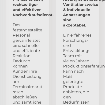
rechtzeitiger
Ventilationsweise
und effektiver
& individuelle
Nachverkaufsdienst.
Anpassungen
sind
Das
akzeptabel.
festangestellte
Personal
Ein erfahrenes
gewährleistet
Forschungs-
eine schnelle
und
und effiziente
Entwicklungs-
Reaktion.
Team mit
Dadurch
vielen Jahren
können
Produktionserfahru
Kunden ihre
kann nach
Dienstleistung
Maß
am
gefertigte
Terminalmarkt
Produkte
rasch
anbieten, die
abschließen
den
und sämtliche
Bedürfnissen