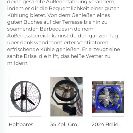
deine gesamte Außenerfahrung verändern,
indem er dir die Bequemlichkeit einer guten
Kühlung bietet. Von dem Genießen eines
guten Buches auf der Terrasse bis hin zu
spannenden Barbecues in deinem
Außenessbereich kannst du den ganzen Tag
über dank wandmontierter Ventilatoren
erfrischende Kühle genießen. Er erzeugt eine
sanfte Brise, die hilft, das heiße Wetter zu
mildern.
Haltbares Material, großes Volumen, Fabrikpreis, hohe Qualität, 950mm runder wandmontierter Lüftungsventilator für Kuhställe
35 Zoll Großhändler Neuer Sommer Wasserdunst-Lüfter für Fabriken, Werkstätten, Schwenk-Sprühlüfter, Dunst-Kühlungs-Lüfter
2024 Beliebt 1140 1380mm Großluftleistung Abluftventilator Kühe Scheunen Lüftung Kühlung Ventilator