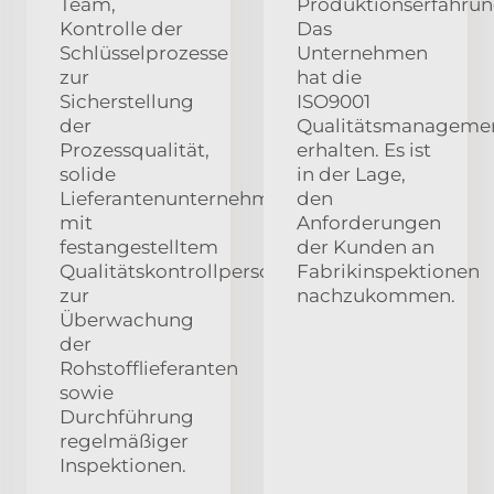
Team,
Produktionserfahrun
Kontrolle der
Das
Schlüsselprozesse
Unternehmen
zur
hat die
Sicherstellung
ISO9001
der
Qualitätsmanagement
Prozessqualität,
erhalten. Es ist
solide
in der Lage,
Lieferantenunternehmen
den
mit
Anforderungen
festangestelltem
der Kunden an
Qualitätskontrollpersonal
Fabrikinspektionen
zur
nachzukommen.
Überwachung
der
Rohstofflieferanten
sowie
Durchführung
regelmäßiger
Inspektionen.