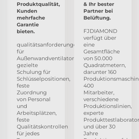
Produktqualität,
& Ihr bester
Kunden
Partner bei
mehrfache
Belüftung.
Garantie
FJDIAMOND
bieten.
verfügt über
qualitätsanforderungen
eine
für
Gesamtfläche
Außenwandventilatoren,
von 50.000
gezielte
Quadratmetern,
Schulung für
darunter 160
Schlüsselpositionen,
Produktionsmaschin
feste
400
Zuordnung
Mitarbeiter,
von Personal
verschiedene
und
Produktionslinien,
Arbeitsplätzen,
experte
feste
Produkttestlaborato
Qualitätskontrollen
und über 30
für jedes
Jahre