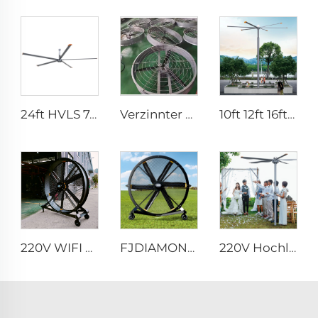
24ft HVLS 7,3m Elektrische große industrielle Deckenventilatoren Starke Belüftung für Milchwirtschaftslagerhallen
Verzinnter Rahmen, Aluminiumflügel, großer Luftdurchsatz, hohe Geschwindigkeit, 950mm runder Kuhstallventilator
10ft 12ft 16ft 24ft 220V PMSM-Außenluftgroßventilatoren
220V WIFI Fernbedienung 80-Zoll leiser Pedestalventilator 2000mm Aluminium-Stehfußbodenventilator
FJDIAMOND 1,5m 2m 80-Zoll Beweglicher Pedestalventilator WIFI Steuerung Ruhe Gym-Aluminium-Stehfußbodenlüftungsventilator
220V Hochluftdurchsatz PMSM-Motor 16ft 5m großer stehender Säulenlufthansa montierter Deckenventilator